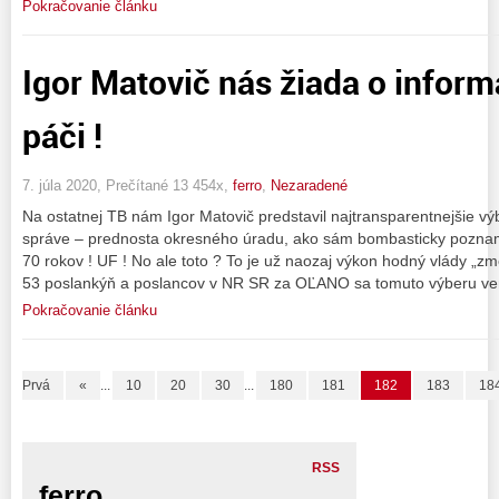
Pokračovanie článku
Igor Matovič nás žiada o inform
páči !
7. júla 2020, Prečítané 13 454x,
ferro
,
Nezaradené
Na ostatnej TB nám Igor Matovič predstavil najtransparentnejšie vý
správe – prednosta okresného úradu, ako sám bombasticky pozna
70 rokov ! UF ! No ale toto ? To je už naozaj výkon hodný vlády „zm
53 poslankýň a poslancov v NR SR za OĽANO sa tomuto výberu ve
Pokračovanie článku
Prvá
«
...
10
20
30
...
180
181
182
183
18
RSS
ferro