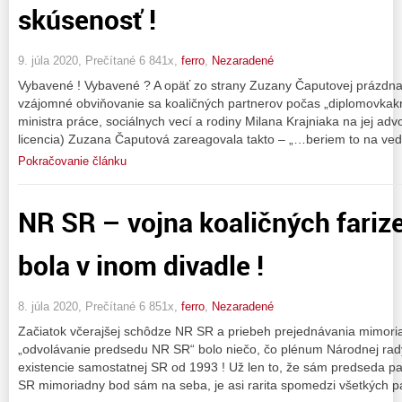
skúsenosť !
9. júla 2020, Prečítané 6 841x,
ferro
,
Nezaradené
Vybavené ! Vybavené ? A opäť zo strany Zuzany Čaputovej prázdna,
vzájomné obviňovanie sa koaličných partnerov počas „diplomovkakrí
ministra práce, sociálnych vecí a rodiny Milana Krajniaka na jej ad
licencia) Zuzana Čaputová zareagovala takto – „…beriem to na ved
Pokračovanie článku
NR SR – vojna koaličných farize
bola v inom divadle !
8. júla 2020, Prečítané 6 851x,
ferro
,
Nezaradené
Začiatok včerajšej schôdze NR SR a priebeh prejednávania mimor
„odvolávanie predsedu NR SR“ bolo niečo, čo plénum Národnej rady
existencie samostatnej SR od 1993 ! Už len to, že sám predseda p
SR mimoriadny bod sám na seba, je asi rarita spomedzi všetkých p