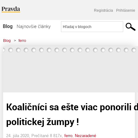
Registrácia
Prihlásenie
Blog
Najnovšie články
Najčítanejšie články
Blog
>
ferro
Najkomentovanejšie články
Zoznam blogov
Komerčné blogy
Koaličníci sa ešte viac ponorili
politickej žumpy !
24. júla 2020, Prečítané 8 817x,
ferro
,
Nezaradené