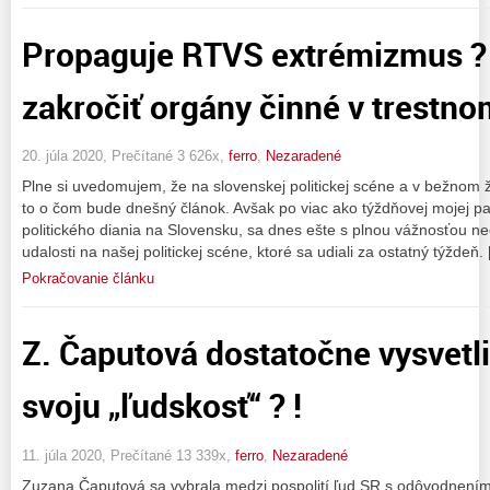
Propaguje RTVS extrémizmus ?
zakročiť orgány činné v trestno
20. júla 2020, Prečítané 3 626x,
ferro
,
Nezaradené
Plne si uvedomujem, že na slovenskej politickej scéne a v bežnom ž
to o čom bude dnešný článok. Avšak po viac ako týždňovej mojej p
politického diania na Slovensku, sa dnes ešte s plnou vážnosťou 
udalosti na našej politickej scéne, ktoré sa udiali za ostatný týždeň.
Pokračovanie článku
Z. Čaputová dostatočne vysvetl
svoju „ľudskosť“ ? !
11. júla 2020, Prečítané 13 339x,
ferro
,
Nezaradené
Zuzana Čaputová sa vybrala medzi pospolití ľud SR s odôvodnením,