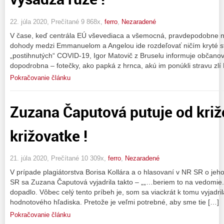
22. júla 2020, Prečítané 9 868x,
ferro
,
Nezaradené
V čase, keď centrála EÚ vševediaca a všemocná, pravdepodobne n
dohody medzi Emmanuelom a Angelou ide rozdeľovať ničím kryté st
„postihnutých“ COVID-19, Igor Matovič z Bruselu informuje občano
dopodrobna – fotečky, ako papká z hrnca, akú im ponúkli stravu zlí 
Pokračovanie článku
Zuzana Čaputová putuje od križ
križovatke !
21. júla 2020, Prečítané 10 309x,
ferro
,
Nezaradené
V prípade plagiátorstva Borisa Kollára a o hlasovaní v NR SR o je
SR sa Zuzana Čaputová vyjadrila takto – „„…beriem to na vedomie.
dopadlo. Vôbec celý tento príbeh je, som sa viackrát k tomu vyjadr
hodnotového hľadiska. Pretože je veľmi potrebné, aby sme tie […]
Pokračovanie článku