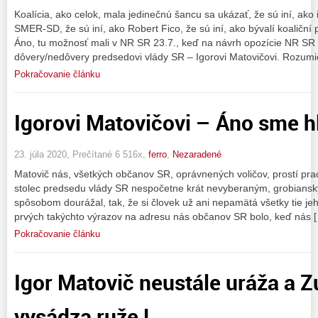
Koalícia, ako celok, mala jedinečnú šancu sa ukázať, že sú iní, ako 
SMER-SD, že sú iní, ako Robert Fico, že sú iní, ako bývalí koaličn
Áno, tu možnosť mali v NR SR 23.7., keď na návrh opozície NR SR 
dôvery/nedôvery predsedovi vlády SR – Igorovi Matovičovi. Rozum
Pokračovanie článku
Igorovi Matovičovi – Áno sme hlú
23. júla 2020, Prečítané 6 516x,
ferro
,
Nezaradené
Matovič nás, všetkých občanov SR, oprávnených voličov, prostí prac
stolec predsedu vlády SR nespočetne krát nevyberaným, grobiansk
spôsobom dourážal, tak, že si človek už ani nepamätá všetky tie jeh
prvých takýchto výrazov na adresu nás občanov SR bolo, keď nás 
Pokračovanie článku
Igor Matovič neustále uráža a 
vysádza ruže !