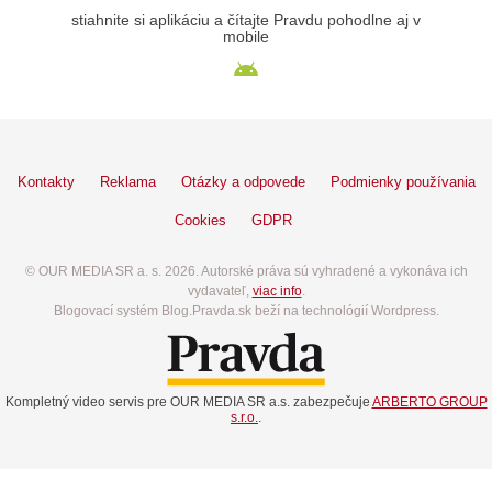
stiahnite si aplikáciu a čítajte Pravdu pohodlne aj v
mobile
Kontakty
Reklama
Otázky a odpovede
Podmienky používania
Cookies
GDPR
© OUR MEDIA SR a. s. 2026. Autorské práva sú vyhradené a vykonáva ich
vydavateľ,
viac info
.
Blogovací systém Blog.Pravda.sk beží na technológií Wordpress.
Kompletný video servis pre OUR MEDIA SR a.s. zabezpečuje
ARBERTO GROUP
s.r.o.
.