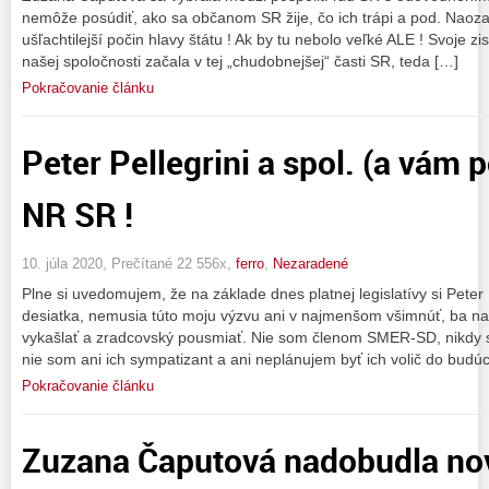
nemôže posúdiť, ako sa občanom SR žije, čo ich trápi a pod. Naozaj
ušľachtilejší počin hlavy štátu ! Ak by tu nebolo veľké ALE ! Svoje z
našej spoločnosti začala v tej „chudobnejšej“ časti SR, teda […]
Pokračovanie článku
Peter Pellegrini a spol. (a vám 
NR SR !
10. júla 2020, Prečítané 22 556x,
ferro
,
Nezaradené
Plne si uvedomujem, že na základe dnes platnej legislatívy si Peter 
desiatka, nemusia túto moju výzvu ani v najmenšom všimnúť, ba 
vykašlať a zradcovský pousmiať. Nie som členom SMER-SD, nikdy
nie som ani ich sympatizant a ani neplánujem byť ich volič do budú
Pokračovanie článku
Zuzana Čaputová nadobudla no