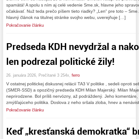
spamätá! A spolu s ním aj celé vedenie Sme.sk, hlavne jeho spravoda
očakávať. Nuž teda prečo píšem tieto riadky? „Len“ pre toto – Sme
hlavný článok na titulnej stránke svojho webu, uverejňuje […]
Pokračovanie článku
Predseda KDH nevydržal a nako
len podrezal politické žily!
26. januára 2026, Prečítané 3 254x,
ferro
V ostatnej politickej diskusnej relácií TA3 V politike , sedeli oproti
(SMER-SSD) a opozičný predseda KDH Milan Majerský. Milan Majers
neprirodzene. Bol príliš nervózny, až podráždený. Jeho komentáre
zmýšľajúceho politika. Doslova z neho sršala zloba, hnev a nenávis
Pokračovanie článku
Keď „kresťanská demokratka“ b