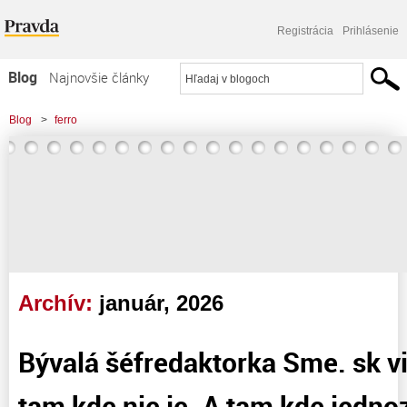
Registrácia
Prihlásenie
Blog
Najnovšie články
Najčítanejšie články
Blog
>
ferro
Najkomentovanejšie články
Zoznam blogov
Komerčné blogy
Archív:
január, 2026
Bývalá šéfredaktorka Sme. sk v
tam kde nie je. A tam kde jedno