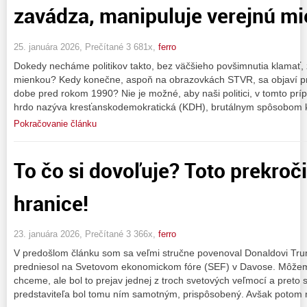
zavádza, manipuluje verejnú mi
25. januára 2026, Prečítané 3 681x,
ferro
Dokedy necháme politikov takto, bez väčšieho povšimnutia klamať,
mienkou? Kedy konečne, aspoň na obrazovkách STVR, sa objaví pr
dobe pred rokom 1990? Nie je možné, aby naši politici, v tomto prípa
hrdo nazýva kresťanskodemokratická (KDH), brutálnym spôsobom 
Pokračovanie článku
To čo si dovoľuje? Toto prekroči
hranice!
23. januára 2026, Prečítané 3 366x,
ferro
V predošlom článku som sa veľmi stručne povenoval Donaldovi Trum
predniesol na Svetovom ekonomickom fóre (SEF) v Davose. Môžeme 
chceme, ale bol to prejav jednej z troch svetových veľmocí a preto 
predstaviteľa bol tomu ním samotným, prispôsobený. Avšak potom 