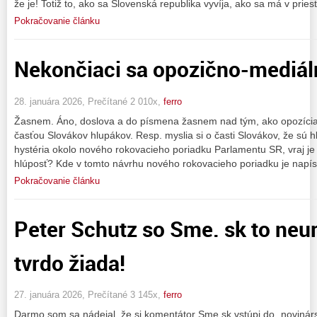
že je! Totiž to, ako sa Slovenská republika vyvíja, ako sa má v pries
Pokračovanie článku
Nekončiaci sa opozično-mediáln
28. januára 2026, Prečítané 2 010x,
ferro
Žasnem. Áno, doslova a do písmena žasnem nad tým, ako opozícia
časťou Slovákov hlupákov. Resp. myslia si o časti Slovákov, že sú h
hystéria okolo nového rokovacieho poriadku Parlamentu SR, vraj je t
hlúposť? Kde v tomto návrhu nového rokovacieho poriadku je napí
Pokračovanie článku
Peter Schutz so Sme. sk to neur
tvrdo žiada!
27. januára 2026, Prečítané 3 145x,
ferro
Darmo som sa nádejal, že si komentátor Sme.sk vstúpi do „novinár