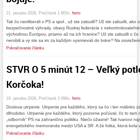
21. januára 2026, Prečítané 1 803x,
ferro
Tak čo neoliberáli v PS a spol., už ste zabudli? Už ste zabudli, ako s
bezpečnostné výhrady, obavy Ruskej federácie z nekontrolovateľn
východnou Európou, priamo až na ich hranice? Už ste zabudli o čo 
nerobili a vy ste sa im za každým vysmievali do tváre? Na osvieženi
Pokračovanie článku
STVR O 5 minút 12 – Veľký potl
Korčoka!
19. januára 2026, Prečítané 3 096x,
ferro
Doslova utrpenie. Utrpenie pre každého, ktorý sa čo i len málinko z
dlhodobo. Utrpenie pre každého, ktorý pozorne počúval, čo to tam 
„odborník“ PS na zahraničnú politiku. Niečo úžasné! Tak Ivanovi naj
energetického memoranda medzi USA a SR. A že fotka, ktorá bola 
Pokračovanie článku