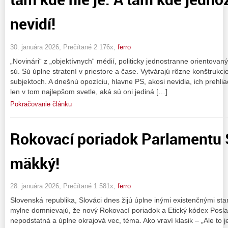
nevidí!
30. januára 2026, Prečítané 2 176x,
ferro
„Novinári“ z „objektívnych“ médií, politicky jednostranne orientova
sú. Sú úplne stratení v priestore a čase. Vytvárajú rôzne konštrukc
subjektoch. A dnešnú opozíciu, hlavne PS, akosi nevidia, ich prehliad
len v tom najlepšom svetle, aká sú oni jediná […]
Pokračovanie článku
Rokovací poriadok Parlamentu S
mäkký!
28. januára 2026, Prečítané 1 581x,
ferro
Slovenská republika, Slováci dnes žijú úplne inými existenčnými sta
mylne domnievajú, že nový Rokovací poriadok a Etický kódex Posl
nepodstatná a úplne okrajová vec, téma. Ako vraví klasik – „Ale to