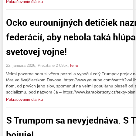
Pokračovanie článku
Ocko eurounijných detičiek naz
federácií, aby nebola taká hlúpa
svetovej vojne!
22. januára 2026, Prečítané 2 095x,
ferro
Veľmi pozorne som si včera pozrel a vypočul celý Trumpov prejav
fóra vo švajčiarskom Davose. https://www.youtube.com/watch?v=U
ňom, od prvých jeho slov, spomenul na veľmi populárnu pieseň od 
socializmu, pod názvom Já – https://www.karaoketexty.cz/texty-pisni
Pokračovanie článku
S Trumpom sa nevyjednáva. S 
bojuje!