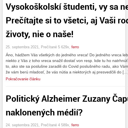
Vysokoškolskí študenti, vy sa n
Prečítajte si to všetci, aj Vaši r
životy, nie o naše!
25. septembra 2021, Prečítané 5 629x,
ferro
Áno, hádžem Vás všetkých do jedného vreca! Do jedného vreca le
niekto z Vás z toho vreca snažil dostať von resp. kde tu ho natrh
to, ako ste sa poslušne zaradili do Covid poslušného radu, ako Vá
že vám berú mladosť, že vás nútia a niektorých aj presvedčili do […
Pokračovanie článku
Politický Alzheimer Zuzany Čapu
naklonených médií?
24. septembra 2021, Prečítané 4 589x,
ferro