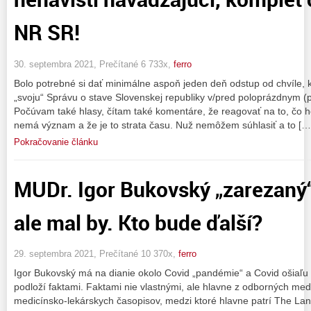
NR SR!
30. septembra 2021, Prečítané 6 733x,
ferro
Bolo potrebné si dať minimálne aspoň jeden deň odstup od chvíle,
„svoju“ Správu o stave Slovenskej republiky v/pred poloprázdnym 
Počúvam také hlasy, čítam také komentáre, že reagovať na to, čo 
nemá význam a že je to strata času. Nuž nemôžem súhlasiť a to […
Pokračovanie článku
MUDr. Igor Bukovský „zarezaný
ale mal by. Kto bude ďalší?
29. septembra 2021, Prečítané 10 370x,
ferro
Igor Bukovský má na dianie okolo Covid „pandémie“ a Covid ošiaľu 
podloží faktami. Faktami nie vlastnými, ale hlavne z odborných me
medicínsko-lekárskych časopisov, medzi ktoré hlavne patrí The Lan