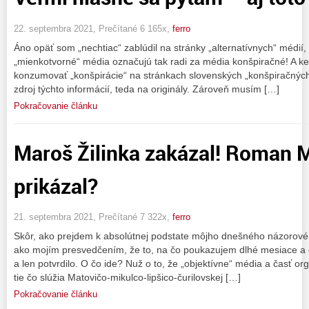
22. septembra 2021, Prečítané 6 165x,
ferro
Áno opäť som „nechtiac“ zablúdil na stránky „alternatívnych“ médií, 
„mienkotvorné“ média označujú tak radi za média konšpiračné! A 
konzumovať „konšpirácie“ na stránkach slovenských „konšpiračných
zdroj týchto informácií, teda na originály. Zároveň musím […]
Pokračovanie článku
Maroš Žilinka zakázal! Roman 
prikázal?
21. septembra 2021, Prečítané 7 322x,
ferro
Skôr, ako prejdem k absolútnej podstate môjho dnešného názorov
ako mojím presvedčením, že to, na čo poukazujem dlhé mesiace a čo
a len potvrdilo. O čo ide? Nuž o to, že „objektívne“ média a časť o
tie čo slúžia Matovičo-mikulco-lipšico-čurilovskej […]
Pokračovanie článku