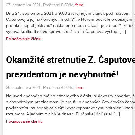
27. septembra 2021, Prečítané 8 608x,
ferro
Dňa 24. septembra 2021 o 9:08 zverejňujem článok pod názvom – „
Čaputovej a jej naklonených médií?“, v ktorom podrobne opisujem,
protokol, jej „objektívne“ naklonené média, akosi „pozabudli“, že už
vydáva krátku tlačovú správu, že Zuzana Čaputová vystúpi […]
Pokračovanie článku
Okamžité stretnutie Z. Čaputov
prezidentom je nevyhnutné!
26. septembra 2021, Prečítané 4 984x,
ferro
Na úvod dnešného môjho názorového článku si dovolím povedať, že
s chorvátskym prezidentom, je pre ňu v dnešných Covidových časoch
povinnosťou sa stretávať s tými vysokopostavenými štátnikmi, ktor
rozumom. A jedným z nich je dnes v Európskej únií (žiaľ […]
Pokračovanie článku