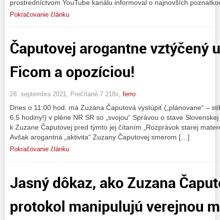
prostredníctvom YouTube kanálu informoval o najnovších poznatko
Pokračovanie článku
Čaputovej arogantne vztýčený 
Ficom a opozíciou!
28. septembra 2021, Prečítané 7 218x,
ferro
Dnes o 11:00 hod. má Zuzana Čaputová vystúpiť („plánovane“ – stihl
6,5 hodiny!) v pléne NR SR so „svojou“ Správou o stave Slovenskej
k Zuzane Čaputovej pred týmto jej čítaním „Rozprávok starej matere
Avšak arogantná „aktivita“ Zuzany Čaputovej smerom […]
Pokračovanie článku
Jasný dôkaz, ako Zuzana Čaput
protokol manipulujú verejnou m