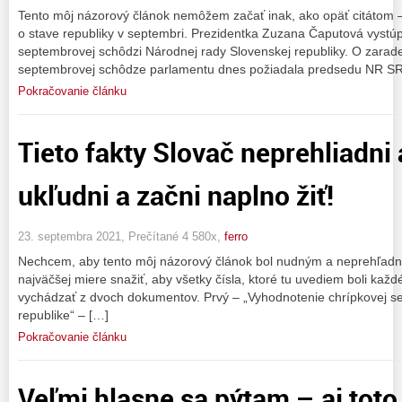
Tento môj názorový článok nemôžem začať inak, ako opäť citátom –
o stave republiky v septembri. Prezidentka Zuzana Čaputová vystúp
septembrovej schôdzi Národnej rady Slovenskej republiky. O zarad
septembrovej schôdze parlamentu dnes požiadala predsedu NR SR 
Pokračovanie článku
Tieto fakty Slovač neprehliadni
ukľudni a začni naplno žiť!
23. septembra 2021, Prečítané 4 580x,
ferro
Nechcem, aby tento môj názorový článok bol nudným a neprehľadn
najväčšej miere snažiť, aby všetky čísla, ktoré tu uvediem boli ka
vychádzať z dvoch dokumentov. Prvý – „Vyhodnotenie chrípkovej s
republike“ – […]
Pokračovanie článku
Veľmi hlasne sa pýtam – aj toto