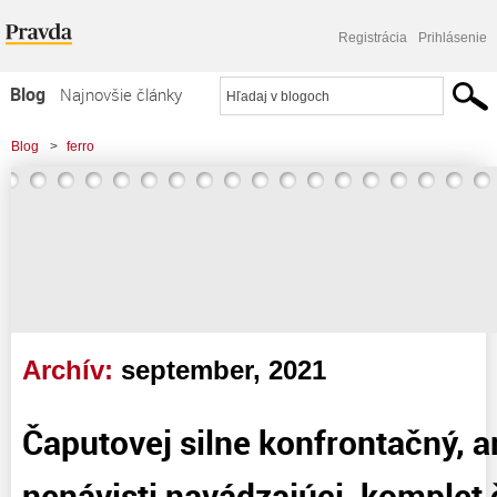
Registrácia
Prihlásenie
Blog
Najnovšie články
Najčítanejšie články
Blog
>
ferro
Najkomentovanejšie články
Zoznam blogov
Komerčné blogy
Archív:
september, 2021
Čaputovej silne konfrontačný, a
nenávisti navádzajúci, komplet 