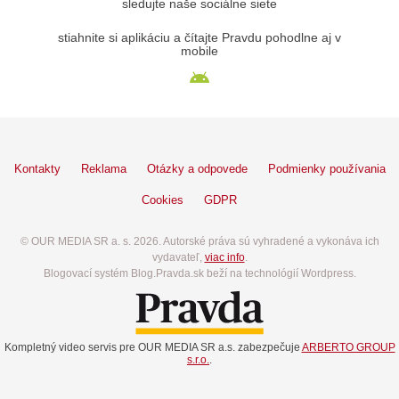
sledujte naše sociálne siete
stiahnite si aplikáciu a čítajte Pravdu pohodlne aj v
mobile
Kontakty
Reklama
Otázky a odpovede
Podmienky používania
Cookies
GDPR
© OUR MEDIA SR a. s. 2026. Autorské práva sú vyhradené a vykonáva ich
vydavateľ,
viac info
.
Blogovací systém Blog.Pravda.sk beží na technológií Wordpress.
Kompletný video servis pre OUR MEDIA SR a.s. zabezpečuje
ARBERTO GROUP
s.r.o.
.