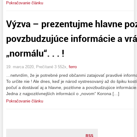
Pokračovanie článku
Výzva – prezentujme hlavne poz
povzbudzujúce informácie a vr
„normálu“. . . !
19. marca 2020, Prečítané 3 552x,
ferro
…netvrdím, že je potrebné pred občanmi zatajovať pravdivé inform
To určite nie ! Ale dnes, keď je národ vystresovaný až do špiku kost
počuť a dostávať aj a hlavne, pozitívne a povzbudzujúce informácie
Jedna z najpozitívnejších informácií o „novom“ Korona […]
Pokračovanie článku
RSS