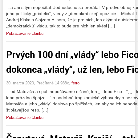
…a ani s tým nepočítal. Jednoducho sa prerátal. V predvolebnej ka
jeho politický „priatelia“, vtedy z „demokratickej“ opozície – Michal
Andrej Kiska s Alojzom Hlinom, že je pre nich, len akýmsi outsidero
„demokratickú“ vládu, tak to bude pre nich len akési […]
Pokračovanie článku
Prvých 100 dní „vlády“ lebo Fic
dokonca „vlády“, už len, lebo Fico
30. marca 2020, Prečítané 14 988x,
ferro
…od Matoviča a spol. nepočúvame nič iné, len „…lebo Fico…“, „…l
lebo prázdna špajza…“ a podobné tragikomické výhovorky a nezmysl
Matoviča a jeho „vlády“ doslova po špičkách, len aby sa ich nebodaj
štipľavejšou resp. […]
Pokračovanie článku