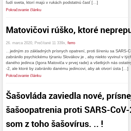
ľudí sveta, ktorí majú v rukách podstatnú časť […]
Pokračovanie článku
Matovičovi rúško, ktoré neprepust
26. marca 2020, Prečítané 11 339x,
ferro
…jedným zo základných prísnych opatrení, proti šíreniu sa SARS-C
zabránilo psychickému týraniu Slovákov je , aby niekto vyvinul v týc
daného jedinca (Igora Matoviča v prvej rade) a všetkých nás ostat
-2, ale ktoré by zabránilo danému jedincovi, aby ak otvorí ústa […]
Pokračovanie článku
Šašovláda zaviedla nové, prísne
šašoopatrenia proti SARS-CoV-2.
som z toho šašovírus. .. !