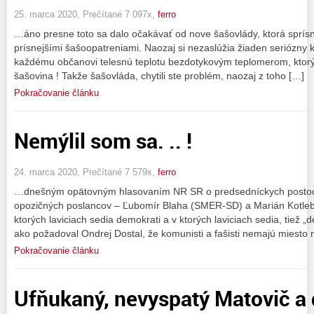
25. marca 2020, Prečítané 7 097x,
ferro
…áno presne toto sa dalo očakávať od nove šašovlády, ktorá sprísnil
prísnejšími šašoopatreniami. Naozaj si nezaslúžia žiaden seriózny
každému občanovi telesnú teplotu bezdotykovým teplomerom, ktorý s
šašovina ! Takže šašovláda, chytili ste problém, naozaj z toho […]
Pokračovanie článku
Nemýlil som sa. .. !
24. marca 2020, Prečítané 7 579x,
ferro
…dnešným opätovným hlasovaním NR SR o predsedníckych postoc
opozičných poslancov – Ľubomír Blaha (SMER-SD) a Marián Kotleb
ktorých laviciach sedia demokrati a v ktorých laviciach sedia, tiež „
ako požadoval Ondrej Dostal, že komunisti a fašisti nemajú miesto 
Pokračovanie článku
Ufňukaný, nevyspatý Matovič a 