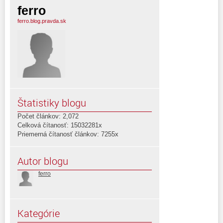
ferro
ferro.blog.pravda.sk
Štatistiky blogu
Počet článkov: 2,072
Celková čítanosť: 15032281x
Priemerná čítanosť článkov: 7255x
Autor blogu
ferro
Kategórie