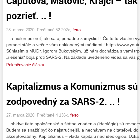
Čaputová, Matovič, Krajčí – tak 
pozrieť. .. !
28. marca 2020, Prečítané 52 202x,
ferro
…a nielen pozrieť, ale sa aj poriadne zamyslieť ! Čo to tu vlastne v
pomoci stále a večne vám naklonenými médiami ! https://www.you
Súhlasím s MUDr. Igorom Bukovským, úž nám dochádza s vami trpez
„riešenia“ boja proti SARS-2. Na základe uvedeného videa sa vás p
Pokračovanie článku
Kapitalizmus a Komunizmus sú
zodpovedný za SARS-2. .. !
27. marca 2020, Prečítané 4 136x,
ferro
…obidve tieto spoločenské a štátne zriadenia (ideológie) sú rovnoc
Budem sa snažiť byť čo najstručnejší, a nechávam na čitateľovi, do 
akceptovateľný. Kapitalizmus – vláda kapitálu nad ideológiou. Úzk