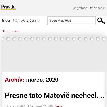
Registrácia
Prihlásenie
Blog
Najnovšie články
Najčítanejšie články
Blog
>
ferro
Najkomentovanejšie články
Zoznam blogov
Komerčné blogy
Archív:
marec, 2020
Presne toto Matovič nechcel. .. 
31. marca 2020, Prečítané 72 398x,
ferro