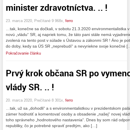
minister zdravotníctva. .. !
23. marca 2020, Prečítané 9 968x,
ferro
…tak, konečne sa dočkali, v sobotu 21.3.2020 environmentalistka 
novú „vládu“ SR, aj napriek tomu, že táto pani stále nemá vyjadren
zvolená na tento post v súlade s Ústavou a zákonmi SR ! Áno je pot
do doby, kedy sa ÚS SR „neprebudí“ a nevyriekne svoje konečné [
Pokračovanie článku
Prvý krok občana SR po vymeno
vlády SR. .. !
20. marca 2020, Prečítané 8 301x,
ferro
…tak, už sa „dohodli“ a s environmentalistkou v prezidentskom palá
zámer hodnotiť a komentovať osoby a obsadenie „našej“ novej vlády,
toho správneho „hodnotového nastavenia“. Dnes by som rád odpor
republiky, čo je potrebné spraviť predtým, ako […]