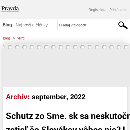
Registrácia
Prihlásenie
Blog
Najnovšie články
Najčítanejšie články
Blog
>
ferro
Najkomentovanejšie články
Zoznam blogov
Komerčné blogy
Archív:
september, 2022
Schutz zo Sme. sk sa neskutočn
zatiaľ čo Slovákov vôbec nie? !