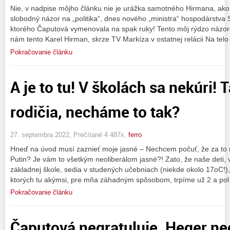
Nie, v nadpise môjho článku nie je urážka samotného Hirmana, ako 
slobodný názor na „politika“, dnes nového „ministra“ hospodárstva
ktorého Čaputová vymenovala na spak ruky! Tento môj rýdzo názoro
nám tento Karel Hirman, skrze TV Markíza v ostatnej relácii Na telo
Pokračovanie článku
A je to tu! V školách sa nekúri! 
rodičia, necháme to tak?
27. septembra 2022, Prečítané 4 487x,
ferro
Hneď na úvod musí zaznieť moje jasné – Nechcem počuť, že za to 
Putin? Je vám to všetkým neoliberálom jasné?! Zato, že naše deti
základnej škole, sedia v studených učebniach (niekde okolo 17oC!), 
ktorých tu akýmsi, pre mňa záhadným spôsobom, trpíme už 2 a pol
Pokračovanie článku
Čaputová negratuluje, Heger neg