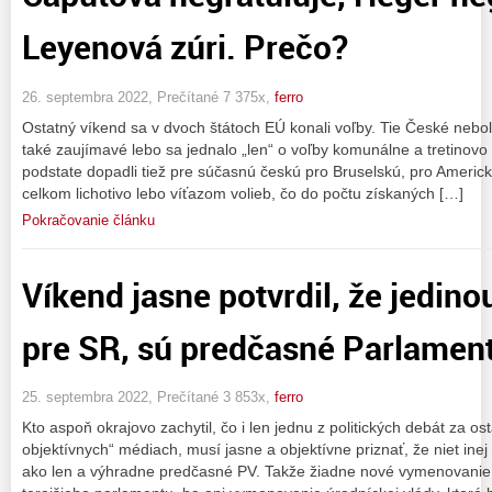
Leyenová zúri. Prečo?
26. septembra 2022, Prečítané 7 375x,
ferro
Ostatný víkend sa v dvoch štátoch EÚ konali voľby. Tie České neboli
také zaujímavé lebo sa jednalo „len“ o voľby komunálne a tretinov
podstate dopadli tiež pre súčasnú českú pro Bruselskú, pro Americk
celkom lichotivo lebo víťazom volieb, čo do počtu získaných […]
Pokračovanie článku
Víkend jasne potvrdil, že jedino
pre SR, sú predčasné Parlament
25. septembra 2022, Prečítané 3 853x,
ferro
Kto aspoň okrajovo zachytil, čo i len jednu z politických debát za os
objektívnych“ médiach, musí jasne a objektívne priznať, že niet inej
ako len a výhradne predčasné PV. Takže žiadne nové vymenovanie 