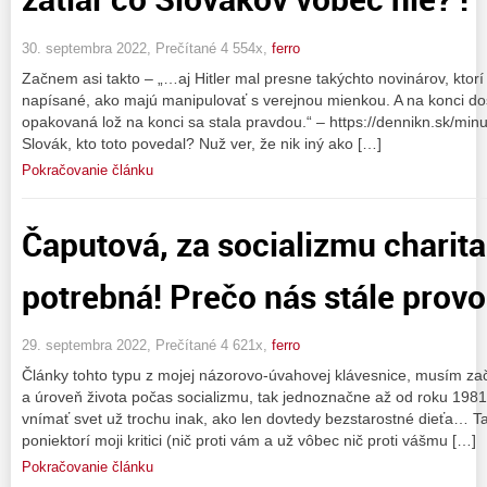
30. septembra 2022, Prečítané 4 554x,
ferro
Začnem asi takto – „…aj Hitler mal presne takýchto novinárov, ktorí
napísané, ako majú manipulovať s verejnou mienkou. A na konci dosiahl
opakovaná lož na konci sa stala pravdou.“ – https://dennikn.sk/mi
Slovák, kto toto povedal? Nuž ver, že nik iný ako […]
Pokračovanie článku
Čaputová, za socializmu charit
potrebná! Prečo nás stále prov
29. septembra 2022, Prečítané 4 621x,
ferro
Články tohto typu z mojej názorovo-úvahovej klávesnice, musím za
a úroveň života počas socializmu, tak jednoznačne až od roku 1981
vnímať svet už trochu inak, ako len dovtedy bezstarostné dieťa… Ta
poniektorí moji kritici (nič proti vám a už vôbec nič proti vášmu […]
Pokračovanie článku