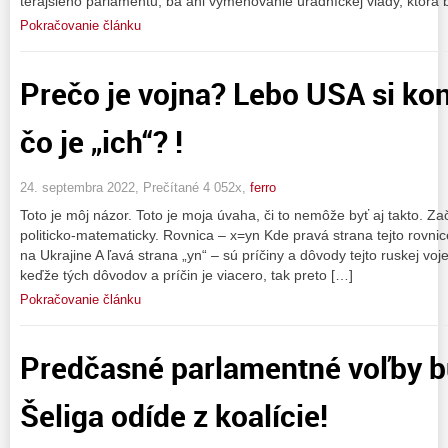
terajšieho parlamentu, ba ani vymenovanie úradníckej vlády, ktorá 
Pokračovanie článku
Prečo je vojna? Lebo USA si ko
čo je „ich“? !
24. septembra 2022, Prečítané 4 052x,
ferro
Toto je môj názor. Toto je moja úvaha, či to nemôže byť aj takto. Z
politicko-matematicky. Rovnica – x=yn Kde pravá strana tejto rovnic
na Ukrajine A ľavá strana „yn“ – sú príčiny a dôvody tejto ruskej voj
keďže tých dôvodov a príčin je viacero, tak preto […]
Pokračovanie článku
Predčasné parlamentné voľby b
Šeliga odíde z koalície!