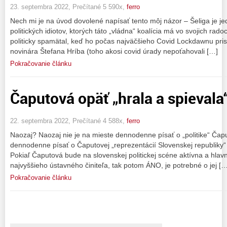
23. septembra 2022, Prečítané 5 590x,
ferro
Nech mi je na úvod dovolené napísať tento môj názor – Šeliga je je
politických idiotov, ktorých táto „vládna“ koalícia má vo svojich rad
politicky spamätal, keď ho počas najväčšieho Covid Lockdawnu prist
novinára Štefana Hríba (toho akosi covid úrady nepoťahovali […]
Pokračovanie článku
Čaputová opäť „hrala a spievala
22. septembra 2022, Prečítané 4 588x,
ferro
Naozaj? Naozaj nie je na mieste dennodenne písať o „politike“ Čapu
dennodenne písať o Čaputovej „reprezentácií Slovenskej republiky
Pokiaľ Čaputová bude na slovenskej politickej scéne aktívna a hlav
najvyššieho ústavného činiteľa, tak potom ÁNO, je potrebné o jej […
Pokračovanie článku