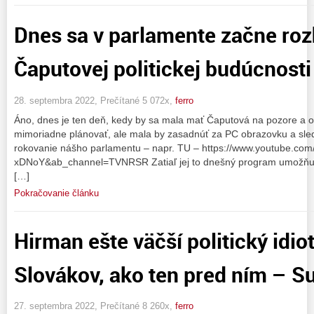
Dnes sa v parlamente začne ro
Čaputovej politickej budúcnosti a
28. septembra 2022, Prečítané 5 072x,
ferro
Áno, dnes je ten deň, kedy by sa mala mať Čaputová na pozore a o
mimoriadne plánovať, ale mala by zasadnúť za PC obrazovku a sl
rokovanie nášho parlamentu – napr. TU – https://www.youtube.co
xDNoY&ab_channel=TVNRSR Zatiaľ jej to dnešný program umožňuje
[…]
Pokračovanie článku
Hirman ešte väčší politický idi
Slovákov, ako ten pred ním – Su
27. septembra 2022, Prečítané 8 260x,
ferro