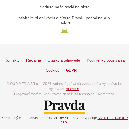
sledujte naše sociálne siete
stiahnite si aplikáciu a čítajte Pravdu pohodlne aj v
mobile
Kontakty
Reklama
Otázky a odpovede
Podmienky používania
Cookies
GDPR
© OUR MEDIA SR a. s. 2026. Autorské práva sú vyhradené a vykonáva ich
vydavateľ,
viac info
.
Blogovací systém Blog.Pravda.sk beží na technológií Wordpress.
Kompletný video servis pre OUR MEDIA SR a.s. zabezpečuje
ARBERTO GROUP
s.r.o.
.