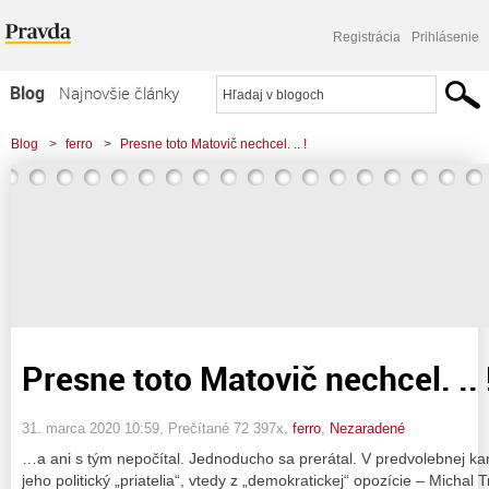
Registrácia
Prihlásenie
Blog
Najnovšie články
Najčítanejšie články
Blog
>
ferro
>
Presne toto Matovič nechcel. .. !
Najkomentovanejšie články
Zoznam blogov
Komerčné blogy
Presne toto Matovič nechcel. .. 
31. marca 2020 10:59
, Prečítané 72 397x,
ferro
,
Nezaradené
…a ani s tým nepočítal. Jednoducho sa prerátal. V predvolebnej ka
jeho politický „priatelia“, vtedy z „demokratickej“ opozície – Michal