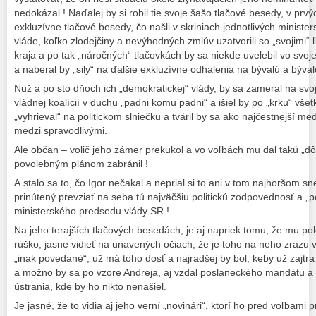
nedokázal ! Naďalej by si robil tie svoje šašo tlačové besedy, v prv
exkluzívne tlačové besedy, čo našli v skriniach jednotlivých minister
vláde, koľko zlodejčiny a nevýhodných zmlúv uzatvorili so „svojimi“
kraja a po tak „náročných“ tlačovkách by sa niekde uvelebil vo svoje
a naberal by „sily“ na ďalšie exkluzívne odhalenia na bývalú a býva
Nuž a po sto dňoch ich „demokratickej“ vlády, by sa zameral na svoji
vládnej koalícií v duchu „padni komu padni“ a išiel by po „krku“ vš
„vyhrieval“ na politickom slniečku a tváril by sa ako najčestnejší me
medzi spravodlivými.
Ale občan – volič jeho zámer prekukol a vo voľbách mu dal takú „d
povolebným plánom zabránil !
A stalo sa to, čo Igor nečakal a neprial si to ani v tom najhoršom
prinútený prevziať na seba tú najväčšiu politickú zodpovednosť a „p
ministerského predsedu vlády SR !
Na jeho terajších tlačových besedách, je aj napriek tomu, že mu po
rúško, jasne vidieť na unavených očiach, že je toho na neho zrazu v
„inak povedané“, už má toho dosť a najradšej by bol, keby už zajt
a možno by sa po vzore Andreja, aj vzdal poslaneckého mandátu a 
ústrania, kde by ho nikto nenašiel.
Je jasné, že to vidia aj jeho verní „novinári“, ktorí ho pred voľbami 