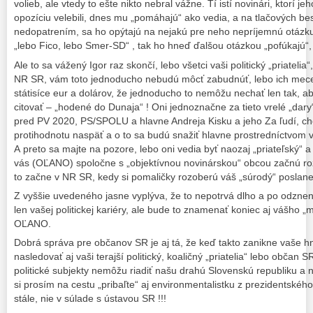
volieb, ale vtedy to ešte nikto nebral vážne. Tí istí novinári, ktorí j
opozíciu velebili, dnes mu „pomáhajú“ ako vedia, a na tlačových b
nedopatrením, sa ho opýtajú na nejakú pre neho nepríjemnú otázk
„lebo Fico, lebo Smer-SD“ , tak ho hneď ďalšou otázkou „pofúkajú“
Ale to sa vážený Igor raz skončí, lebo všetci vaši politický „priatelia“
NR SR, vám toto jednoducho nebudú môcť zabudnúť, lebo ich mecená
státisíce eur a dolárov, že jednoducho to nemôžu nechať len tak, a
citovať – „hodené do Dunaja“ ! Oni jednoznačne za tieto vrelé „dary“
pred PV 2020, PS/SPOLU a hlavne Andreja Kisku a jeho Za ľudí, c
protihodnotu naspäť a o to sa budú snažiť hlavne prostredníctvom v
A preto sa majte na pozore, lebo oni vedia byť naozaj „priateľský“ a 
vás (OĽANO) spoločne s „objektívnou novinárskou“ obcou začnú roz
to začne v NR SR, kedy si pomaličky rozoberú váš „súrodý“ poslane
Z vyššie uvedeného jasne vyplýva, že to nepotrvá dlho a po odzne
len vašej politickej kariéry, ale bude to znamenať koniec aj vášho
OĽANO.
Dobrá správa pre občanov SR je aj tá, že keď takto zanikne vaše h
nasledovať aj vaši terajší politický, koaličný „priatelia“ lebo občan 
politické subjekty nemôžu riadiť našu drahú Slovenskú republiku a na
si prosím na cestu „pribaľte“ aj environmentalistku z prezidentského
stále, nie v súlade s ústavou SR !!!