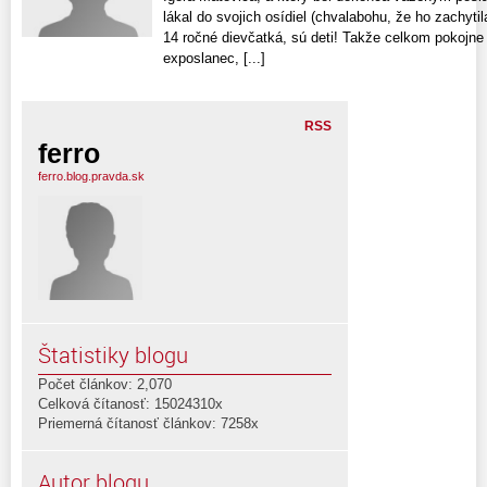
lákal do svojich osídiel (chvalabohu, že ho zachytil
14 ročné dievčatká, sú deti! Takže celkom pokojn
exposlanec, [...]
RSS
ferro
ferro.blog.pravda.sk
Štatistiky blogu
Počet článkov: 2,070
Celková čítanosť: 15024310x
Priemerná čítanosť článkov: 7258x
Autor blogu