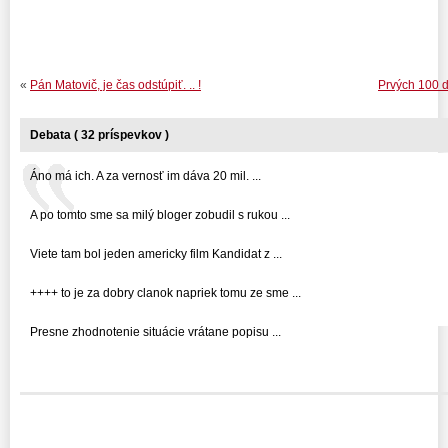
«
Pán Matovič, je čas odstúpiť. .. !
Prvých 100 d
Debata ( 32 príspevkov )
Áno má ich. A za vernosť im dáva 20 mil. ...
A po tomto sme sa milý bloger zobudil s rukou ...
Viete tam bol jeden americky film Kandidat z ...
++++ to je za dobry clanok napriek tomu ze sme ...
Presne zhodnotenie situácie vrátane popisu ...