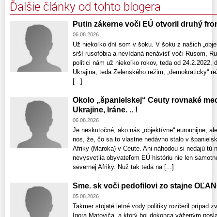
Ďalšie články od tohto blogera
Putin zákerne voči EÚ otvoril druhý fron
06.08.2026
Už niekoľko dní som v šoku. V šoku z našich „objek
srší rusofóbia a nevídaná nenávisť voči Rusom, Rus
politici nám už niekoľko rokov, teda od 24.2.2022, 
Ukrajina, teda Zelenského režim, „demokraticky“ reži
[...]
Okolo „španielskej“ Ceuty rovnaké med
Ukrajine, Iráne. .. !
06.08.2026
Je neskutočné, ako nás „objektívne“ eurounijne, al
nos, že, čo sa to vlastne nedávno stalo v španiel
Afriky (Maroka) v Ceute. Ani náhodou si nedajú tú
nevysvetlia obyvateľom EÚ históriu nie len samotnej 
severnej Afriky. Nuž tak teda na [...]
Sme. sk voči pedofilovi zo stajne OĽA
05.08.2026
Takmer stojaté letné vody politiky rozčeril prípad z
Igora Matoviča, a ktorý bol dokonca váženým posl