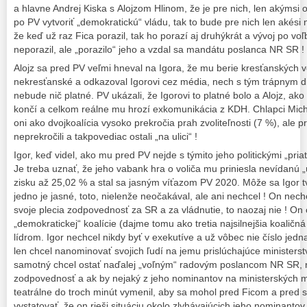
a hlavne Andrej Kiska s Alojzom Hlinom, že je pre nich, len akýmsi 
po PV vytvoriť „demokratickú“ vládu, tak to bude pre nich len akési 
že keď už raz Fica porazil, tak ho porazí aj druhýkrát a vývoj po vo
neporazil, ale „porazilo“ jeho a vzdal sa mandátu poslanca NR SR !
Alojz sa pred PV veľmi hneval na Igora, že mu berie kresťanských v
nekresťanské a odkazoval Igorovi cez média, nech s tým trápnym di
nebude nič platné. PV ukázali, že Igorovi to platné bolo a Alojz, ak
končí a celkom reálne mu hrozí exkomunikácia z KDH. Chlapci Michal 
oni ako dvojkoalícia vysoko prekročia prah zvoliteľnosti (7 %), ale pr
neprekročili a takpovediac ostali „na ulici“ !
Igor, keď videl, ako mu pred PV nejde s týmito jeho politickými „pria
Je treba uznať, že jeho vabank hra o voliča mu priniesla nevídanú
zisku až 25,02 % a stal sa jasným víťazom PV 2020. Môže sa Igor tv
jedno je jasné, toto, nielenže neočakával, ale ani nechcel ! On nech
svoje plecia zodpovednosť za SR a za vládnutie, to naozaj nie ! On 
„demokratickej“ koalície (dajme tomu ako tretia najsilnejšia koaličná 
lídrom. Igor nechcel nikdy byť v exekutíve a už vôbec nie číslo je
len chcel nanominovať svojich ľudí na jemu prislúchajúce ministerst
samotný chcel ostať naďalej „voľným“ radovým poslancom NR SR, r
zodpovednosť a ak by nejaký z jeho nominantov na ministerských mi
teatrálne do troch minút vymenil, aby sa mohol pred Ficom a pred s
vystatovať, že on rieši situáciu okolo zlyhávajúcich jeho nominantov