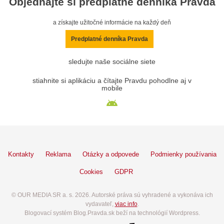
Objednajte si predplatné denníka Pravda
a získajte užitočné informácie na každý deň
Predplatné denníka Pravda
sledujte naše sociálne siete
stiahnite si aplikáciu a čítajte Pravdu pohodlne aj v
mobile
Kontakty
Reklama
Otázky a odpovede
Podmienky používania
Cookies
GDPR
© OUR MEDIA SR a. s. 2026. Autorské práva sú vyhradené a vykonáva ich
vydavateľ,
viac info
.
Blogovací systém Blog.Pravda.sk beží na technológií Wordpress.