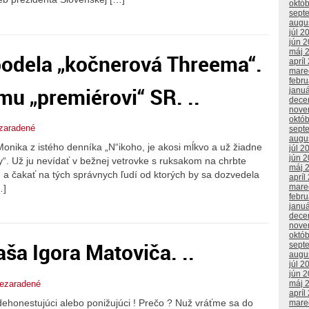
októ
sept
augu
júl 2
jún 
máj 
odela „kočnerová Threema“.
apríl
mare
febr
mu „premiérovi“ SR. ..
janu
dece
nove
októ
zaradené
sept
augu
Monika z istého denníka „N“ikoho, je akosi mĺkvo a už žiadne
júl 2
jún 
my“. Už ju nevídať v bežnej vetrovke s ruksakom na chrbte
máj 
m a čakať na tých správnych ľudí od ktorých by sa dozvedela
apríl
mare
…]
febr
janu
dece
nove
októ
ša Igora Matoviča. ..
sept
augu
júl 2
jún 
ezaradené
máj 
apríl
dehonestujúci alebo ponižujúci ! Prečo ? Nuž vráťme sa do
mare