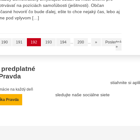
trvávať na pozíciách samoľúbosti (ješitnosti). Občan
časné hovoriť čo bude ďalej, ešte to chce nejaký čas, lebo aj
ačne pod vplyvom […]
190
191
192
193
194
...
200
...
»
Posledná
»
 predplatné
Pravda
stiahnite si ap
ormácie na každý deň
sledujte naše sociálne siete
íka Pravda