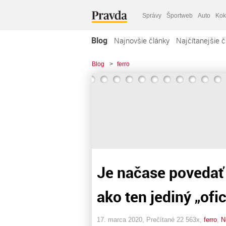
Správy
Športweb
Auto
Kok
Blog
Najnovšie články
Najčítanejšie č
Blog
>
ferro
Je načase povedať n
ako ten jediný „ofici
17. marca 2020, Prečítané 22 563x,
ferro
,
N