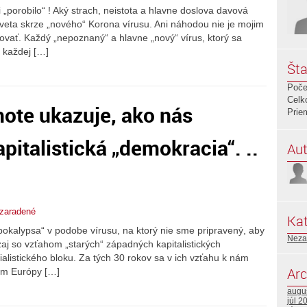
„porobilo“ ! Aký strach, neistota a hlavne doslova davová
sveta skrze „nového“ Korona vírusu. Ani náhodou nie je mojim
vať. Každý „nepoznaný“ a hlavne „nový“ vírus, ktorý sa
 každej […]
Šta
Poče
Celk
hote ukazuje, ako nás
Prie
pitalistická „demokracia“. ..
Aut
zaradené
Kat
okalypsa“ v podobe vírusu, na ktorý nie sme pripravený, aby
Neza
zaj so vzťahom „starých“ západných kapitalistických
alistického bloku. Za tých 30 rokov sa v ich vzťahu k nám
Arc
om Európy […]
augu
júl 2