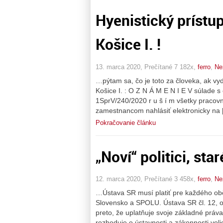
Hyenistický príst
Košice I. !
13. marca 2020, Prečítané 7 182x,
ferro
,
Ne
…pýtam sa, čo je toto za človeka, ak v
Košice I. : O Z N Á M E N I E V súlade 
1SprV/240/2020 r u š í m všetky pracovn
zamestnancom nahlásiť elektronicky na 
Pokračovanie článku
„Noví“ politici, star
12. marca 2020, Prečítané 3 458x,
ferro
,
Ne
…Ústava SR musí platiť pre každého obč
Slovensko a SPOLU. Ústava SR čl. 12, 
preto, že uplatňuje svoje základné práva
rozhoduje o ústavnosti a zákonnosti vol