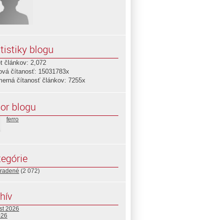
tistiky blogu
t článkov: 2,072
ová čítanosť: 15031783x
merná čítanosť článkov: 7255x
or blogu
ferro
egórie
radené
(2 072)
hív
st 2026
026