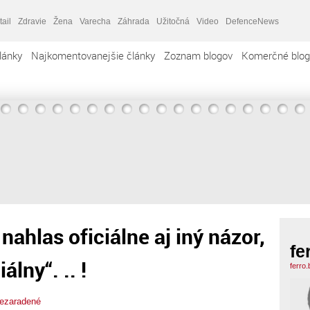
tail
Zdravie
Žena
Varecha
Záhrada
Užitočná
Video
DefenceNews
lánky
Najkomentovanejšie články
Zoznam blogov
Komerčné blog
ahlas oficiálne aj iný názor,
fe
álny“. .. !
ferro
ezaradené