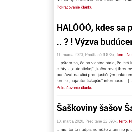
Pokračovanie článku
HALÓÓÓ, kdes sa p
.. ? ! Výzva budúce
11. marca 2020, Prečítané 9 873x,
ferro
,
Ne
…pýtam sa, čo sa vlastne stalo, že istá 
citáty z „autentickej“ „kočnerovej three
postávať na ulici pred justičným paláco
len tie „najautentickejšie“ informácie – [
Pokračovanie článku
Šaškoviny šašov Ša
10. marca 2020, Prečítané 22 598x,
ferro
,
N
…nie, tento nadpis nemôže a ani nie je 