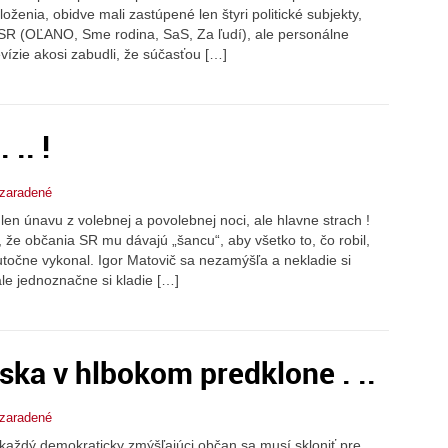
loženia, obidve mali zastúpené len štyri politické subjekty,
SR (OĽANO, Sme rodina, SaS, Za ľudí), ale personálne
evízie akosi zabudli, že súčasťou […]
 .. !
zaradené
len únavu z volebnej a povolebnej noci, ale hlavne strach !
 že občania SR mu dávajú „šancu“, aby všetko to, čo robil,
točne vykonal. Igor Matovič sa nezamýšľa a nekladie si
ale jednoznačne si kladie […]
ska v hlbokom predklone . ..
zaradené
každý demokraticky zmýšľajúci občan sa musí skloniť pre