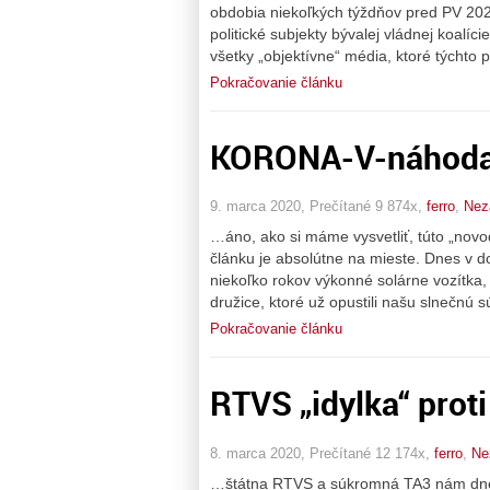
obdobia niekoľkých týždňov pred PV 2020
politické subjekty bývalej vládnej koalíc
všetky „objektívne“ média, ktoré týchto p
Pokračovanie článku
KORONA-V-náhoda, 
9. marca 2020, Prečítané 9 874x,
ferro
,
Nez
…áno, ako si máme vysvetliť, túto „novo
článku je absolútne na mieste. Dnes v 
niekoľko rokov výkonné solárne vozítka,
družice, ktoré už opustili našu slnečnú 
Pokračovanie článku
RTVS „idylka“ proti 
8. marca 2020, Prečítané 12 174x,
ferro
,
Ne
…štátna RTVS a súkromná TA3 nám dnes n