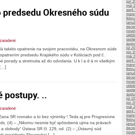
jún 
máj 
up predsedu Okresného súdu
apríl
mare
febr
janu
dece
nove
októ
sept
zaradené
augu
júl 2
ydá takéto opatrenie na svojom pracovisku, na Okresnom súde
jún 
s opatrením predsedu Krajského súdu v Košiciach pod č.
máj 
é porady a stretnutia až do odvolania. U k l a d á m všetkým
apríl
mare
[…]
febr
janu
dece
nove
októ
sept
é postupy. ..
augu
júl 2
jún 
máj 
zaradené
apríl
mare
ana SR rovnako a to bez výnimky ! Teda aj pre Progresívne
febr
ods. (4) – „Nikomu nesmie byť spôsobená ujma na právach
janu
dece
 a slobody“ Ústava SR čl. 129, od. (2) – „Ústavný súd
nove
ieb prezidenta Slovenskej […]