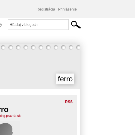
Registrácia
Prihlásenie
y
ferro
RSS
rro
.blog.pravda.sk