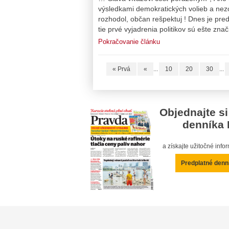
výsledkami demokratických volieb a nezo
rozhodol, občan rešpektuj ! Dnes je pred
tie prvé vyjadrenia politikov sú ešte zn
Pokračovanie článku
« Prvá
«
...
10
20
30
...
Objednajte si
denníka 
a získajte užitočné inf
Predplatné denn