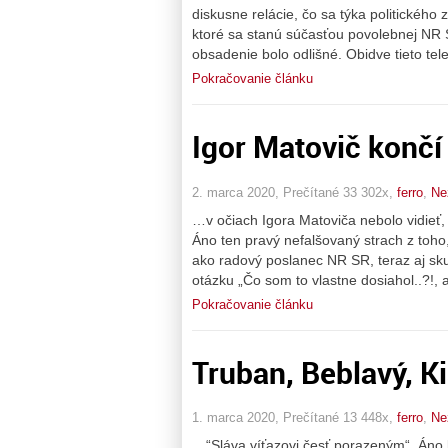
diskusne relácie, čo sa týka politického z
ktoré sa stanú súčasťou povolebnej NR 
obsadenie bolo odlišné. Obidve tieto tel
Pokračovanie článku
Igor Matovič končí .
2. marca 2020, Prečítané 33 302x,
ferro
,
Ne
…v očiach Igora Matoviča nebolo vidieť, 
Áno ten pravý nefalšovaný strach z toho,
ako radový poslanec NR SR, teraz aj sku
otázku „Čo som to vlastne dosiahol..?!, 
Pokračovanie článku
Truban, Beblavý, Ki
1. marca 2020, Prečítané 13 448x,
ferro
,
Ne
…“Sláva víťazovi česť porazeným“, Áno 