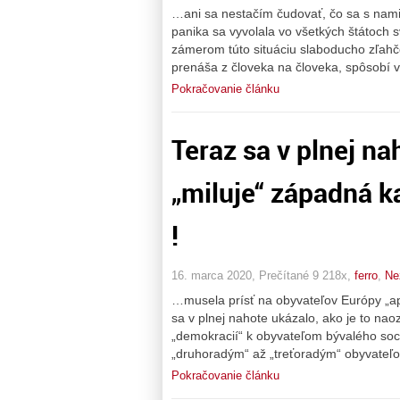
…ani sa nestačím čudovať, čo sa s nami 
panika sa vyvolala vo všetkých štátoch 
zámerom túto situáciu slaboducho zľahčo
prenáša z človeka na človeka, spôsobí v
Pokračovanie článku
Teraz sa v plnej na
„miluje“ západná ka
!
16. marca 2020, Prečítané 9 218x,
ferro
,
Ne
…musela prísť na obyvateľov Európy „ap
sa v plnej nahote ukázalo, ako je to nao
„demokracií“ k obyvateľom bývalého soci
„druhoradým“ až „treťoradým“ obyvateľ
Pokračovanie článku