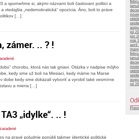
febr
 a spomeňme si, akými názvami boli častovaní politici a
janu
ie a vtedajšia „nedemokratická“ opozícia. Áno, boli to práve
dece
nove
olitikov […]
októ
sept
augu
júl 2
jún 
zámer. .. ? !
máj 
apríl
mare
febr
janu
aradené
dece
nove
dobú“ chorobu, ktorá nás tak gniavi. Otázka v nadpise môjho
októ
dobe, kedy sme už boli na Mesiaci, kedy máme na Marse
sept
 v dobe kedy sme dokázali vytvoriť a vyrobiť také vesmírne
augu
júl 2
sústavu a mieria […]
Od
Prav
TA3 „idylke“. .. !
zaradené
a pravé poludnie ponúkli takmer identické politické