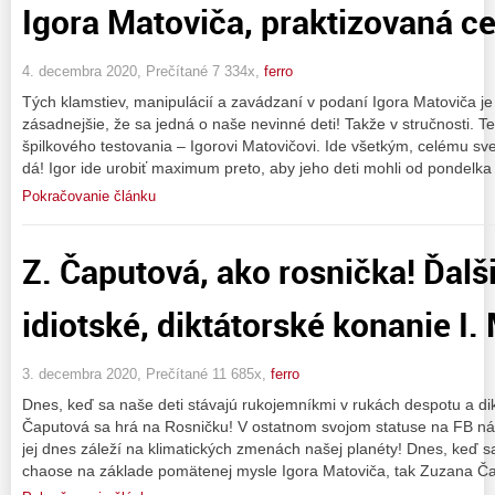
Igora Matoviča, praktizovaná cez
4. decembra 2020, Prečítané 7 334x,
ferro
Tých klamstiev, manipulácií a zavádzaní v podaní Igora Matoviča je
zásadnejšie, že sa jedná o naše nevinné deti! Takže v stručnosti. T
špilkového testovania – Igorovi Matovičovi. Ide všetkým, celému sv
dá! Igor ide urobiť maximum preto, aby jeho deti mohli od pondelka
Pokračovanie článku
Z. Čaputová, ako rosnička! Ďalš
idiotské, diktátorské konanie I.
3. decembra 2020, Prečítané 11 685x,
ferro
Dnes, keď sa naše deti stávajú rukojemníkmi v rukách despotu a di
Čaputová sa hrá na Rosničku! V ostatnom svojom statuse na FB ná
jej dnes záleží na klimatických zmenách našej planéty! Dnes, keď 
chaose na základe pomätenej mysle Igora Matoviča, tak Zuzana Čap