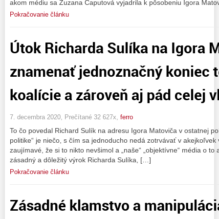
akom médiu sa Zuzana Čaputová vyjadrila k pôsobeniu Igora Matov
Pokračovanie článku
Útok Richarda Sulíka na Igora M
znamenať jednoznačný koniec te
koalície a zároveň aj pád celej v
7. decembra 2020, Prečítané 32 627x,
ferro
To čo povedal Richard Sulík na adresu Igora Matoviča v ostatnej polit
politike“ je niečo, s čím sa jednoducho nedá zotrvávať v akejkoľvek v
zaujímavé, že si to nikto nevšimol a „naše“ „objektívne“ média o to a
zásadný a dôležitý výrok Richarda Sulíka, […]
Pokračovanie článku
Zásadné klamstvo a manipulác