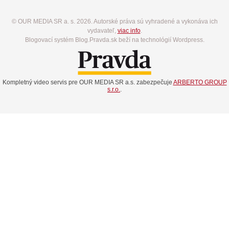
© OUR MEDIA SR a. s. 2026. Autorské práva sú vyhradené a vykonáva ich
vydavateľ,
viac info
.
Blogovací systém Blog.Pravda.sk beží na technológií Wordpress.
Kompletný video servis pre OUR MEDIA SR a.s. zabezpečuje
ARBERTO GROUP
s.r.o.
.