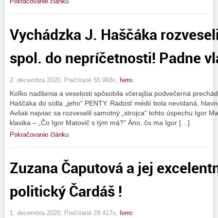
Pokračovanie článku
Vychádzka J. Haščáka rozveselil
spol. do nepríčetnosti! Padne v
2. decembra 2020, Prečítané 55 968x,
ferro
Koľko nadšenia a veselosti spôsobila včerajšia podvečerná prechá
Haščáka do sídla „jeho“ PENTY. Radosť médií bola nevídaná, hlavn
Avšak najviac sa rozveselil samotný „strojca“ tohto úspechu Igor Ma
klasika – „Čo Igor Matovič s tým má?“ Áno, čo ma Igor […]
Pokračovanie článku
Zuzana Čaputová a jej excelent
politický Čardáš !
1. decembra 2020, Prečítané 29 417x,
ferro