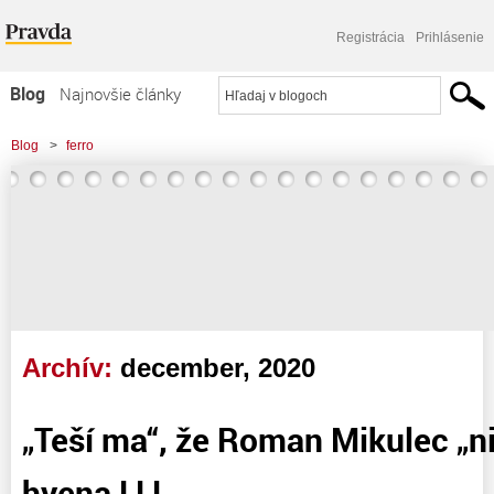
Registrácia
Prihlásenie
Blog
Najnovšie články
Najčítanejšie články
Blog
>
ferro
Najkomentovanejšie články
Zoznam blogov
Komerčné blogy
Archív:
december, 2020
„Teší ma“, že Roman Mikulec „ni
hyena ! ! !