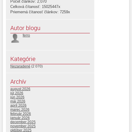
Počet článkov: 2,070
Celková čítanosť: 15025447x
Priemerná čítanosť článkov: 7259x
Autor blogu
ferro
Kategórie
Nezaradené
(2 070)
Archív
august 2026
júl 2026
jún 2026
máj 2026
apríl 2026
marec 2026
február 2026
január 2026
december 2025
november 2025
október 2025