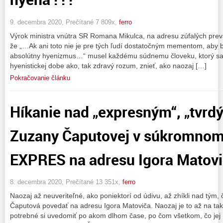
9. decembra 2020, Prečítané 7 809x,
ferro
Výrok ministra vnútra SR Romana Mikulca, na adresu zúfalých pre
že „…Ak ani toto nie je pre tých ľudí dostatočným mementom, aby boli
absolútny hyenizmus…“ musel každému súdnemu človeku, ktorý sa sn
hyenistickej dobe ako, tak zdravý rozum, znieť, ako naozaj […]
Pokračovanie článku
Híkanie nad „expresným“, „tvrd
Zuzany Čaputovej v súkromnom
EXPRES na adresu Igora Matovi
8. decembra 2020, Prečítané 13 351x,
ferro
Naozaj až neuveriteľné, ako poniektorí od údivu, až zhíkli nad tým, 
Čaputová povedať na adresu Igora Matoviča. Naozaj je to až na ta
potrebné si uvedomiť po akom dlhom čase, po čom všetkom, čo jej I