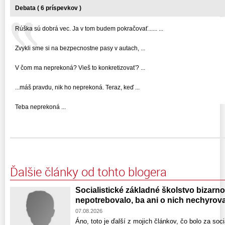
Debata ( 6 príspevkov )
Rúška sú dobrá vec. Ja v tom budem pokračovať...... ...
Zvykli sme si na bezpecnostne pasy v autach, ...
V čom ma neprekoná? Vieš to konkretizovať? ...
...máš pravdu, nik ho neprekoná. Teraz, keď ...
Teba neprekoná ...
Ďalšie články od tohto blogera
Socialistické základné školstvo bizarno
nepotrebovalo, ba ani o nich nechyrova
07.08.2026
Áno, toto je ďalší z mojich článkov, čo bolo za soc