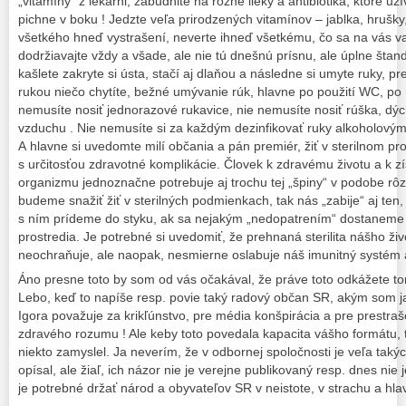
„vitamíny“ z lekárni, zabudnite na rôzne lieky a antibiotika, ktoré už
pichne v boku ! Jedzte veľa prirodzených vitamínov – jablka, hrušky
všetkého hneď vystrašení, neverte ihneď všetkému, čo sa na vás va
dodržiavajte vždy a všade, ale nie tú dnešnú prísnu, ale úplne šta
kašlete zakryte si ústa, stačí aj dlaňou a následne si umyte ruky, p
rukou niečo chytíte, bežné umývanie rúk, hlavne po použití WC, po
nemusíte nosiť jednorazové rukavice, nie nemusíte nosiť rúška, dýc
vzduchu . Nie nemusíte si za každým dezinfikovať ruky alkoholovým
A hlavne si uvedomte milí občania a pán premiér, žiť v sterilnom p
s určitosťou zdravotné komplikácie. Človek k zdravému životu a k zí
organizmu jednoznačne potrebuje aj trochu tej „špiny“ v podobe rôz
budeme snažiť žiť v sterilných podmienkach, tak nás „zabije“ aj ten
s ním prídeme do styku, ak sa nejakým „nedopatrením“ dostaneme 
prostredia. Je potrebné si uvedomiť, že prehnaná sterilita nášho ži
neochraňuje, ale naopak, nesmierne oslabuje náš imunitný systém a
Áno presne toto by som od vás očakával, že práve toto odkážete 
Lebo, keď to napíše resp. povie taký radový občan SR, akým som ja
Igora považuje za krikľúnstvo, pre média konšpirácia a pre prestra
zdravého rozumu ! Ale keby toto povedala kapacita vášho formátu,
niekto zamyslel. Ja neverím, že v odbornej spoločnosti je veľa taký
opísal, ale žiaľ, ich názor nie je verejne publikovaný resp. dnes nie
je potrebné držať národ a obyvateľov SR v neistote, v strachu a hlav