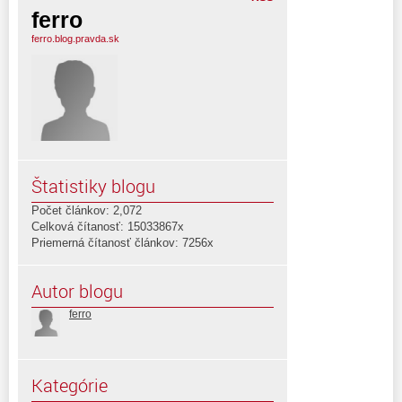
ferro
ferro.blog.pravda.sk
Štatistiky blogu
Počet článkov: 2,072
Celková čítanosť: 15033867x
Priemerná čítanosť článkov: 7256x
Autor blogu
ferro
Kategórie