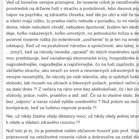
Veď už konečne verejne priznajme, že nosenie rúšok je neodôvodne
prostriedok na držanie ľudí v strachu a poslušnosti, lebo davová ps
nápor na psychiku, aj zdravého človeka, keď ide po ulici a vidí že t
a všetci majú rúško, tu predsa niečo nebude v poriadku, tu mi nieč
doma, nikde nebudem chodiť, nebudem športovať, budem len sledov
deje, koľko nakazených, koľko umretých, no jednoducho hrôza a de
povinné nosenie rúška (to exteriérové „uvoľnenie“ to je len na smie
odstupu). Keď už na poslušnosť národov a spoločnosti, ako takej, n
…izmy!), keď sa národy nevedia „upratať“ do istých mantinelov sprá
moc predstavuje, keď nezaberajú ekonomické krízy, hospodárske krí
najposlednejšie, najpodlejšie a najúčinnejšie, čo na ľudí zapôsobí, p
väčšieho strachu, ako strach zo smrti a nesmiernych zdravotných ko
verejne nezamýšľa, že národy po celé stáročia, aby si vydobyli ľud
slobodu, tak muselo na uliciach a bitevných poliach, pretiecť veľmi v
sa stalo dnes ?! Z večera na ráno sme bez akéhokoľvek, čo i len ú
slobody, práce, rodín, priateľov a atď. atď. Čo sa to vlastne stalo, 
bez „odporu“ a naraz vzdali vyššie uvedeného ? Nuž potom sa neč
konšpirácie, keď sa ľudstvu nepovie pravda !!!
Nie, už nikdy žiadne vlády diktatúry moci, už nikdy vlády jednej str
k vláde a vládam zdravého rozumu !!!
Nuž toto je to, čo je potrebné našim občanom hovoriť pán prof. Vlad
pripravovať na celoživotné nosenie rúšok a dobrovoľne sa vzdať dý