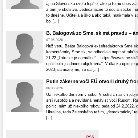
aj na Slovensku oveľa lepšie, ako je tomu dnes za
z tém je školstvo. Jednoznačne to socialistické m
to dnešné. Učitelia a škola ako taká, mali/mala v s
bol [...]
B. Balogová zo Sme. sk má pravdu – áno
07.08.2026
Nuž veru, Beáta Balogová exšéfredaktorka Sme.sk,
komentátorky Sme.sk, sa odhodlala napísať takúto 
21:22 „Toto nie je normálne“ – https://www.sme.sk/
opäť bola „nadmieru objektívna“. V článku opisuje 
2023, samozrejme, že sa [...]
Putin zákerne voči EÚ otvoril druhý fron
06.08.2026
Už niekoľko dní som v šoku. V šoku z našich „objek
srší rusofóbia a nevídaná nenávisť voči Rusom, Rus
politici nám už niekoľko rokov, teda od 24.2.2022, 
Ukrajina, teda Zelenského režim, „demokraticky“ reži
[...]
RSS