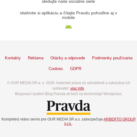
sledujte naše sociálne siete
stiahnite si aplikáciu a čítajte Pravdu pohodlne aj v
mobile
Kontakty
Reklama
Otázky a odpovede
Podmienky používania
Cookies
GDPR
© OUR MEDIA SR a. s. 2026. Autorské práva sú vyhradené a vykonáva ich
vydavateľ,
viac info
.
Blogovací systém Blog.Pravda.sk beží na technológií Wordpress.
Kompletný video servis pre OUR MEDIA SR a.s. zabezpečuje
ARBERTO GROUP
s.r.o.
.