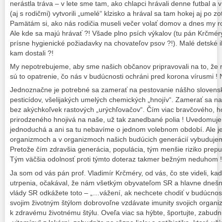
nerástla tráva – v lete sme tam, ako chlapci hrávali denne futbal 
(aj s rodičmi) vytvorili „umelé“ klzisko a hrával sa tam hokej aj po z
Pamätám si, ako nás rodičia museli večer volať domov a dnes my r
Ale kde sa majú hrávať ?! Všade plno psích výkalov (tu pán Krčmér
prísne hygienické požiadavky na chovateľov psov ?!). Malé detské i
kam dostali ?!
My nepotrebujeme, aby sme našich občanov pripravovali na to, že 
sú to opatrenie, čo nás v budúcnosti ochráni pred korona vírusmi ! 
Jednoznačne je potrebné sa zamerať na pestovanie nášho slovensk
pesticídov, všelijakých umelých chemických „hnojív“. Zamerať sa na
bez akýchkoľvek rastových „urýchľovačov“. Čím viac bravčového, h
prirodzeného hnojivá na naše, už tak zanedbané polia ! Uvedomujem 
jednoduchá a ani sa tu nebavíme o jednom volebnom období. Ale jed
organizmoch a v organizmoch našich budúcich generácií vybudujem
Pretože čím zdravšia generácia, populácia, tým menšie riziko prep
Tým väčšia odolnosť proti týmto doteraz takmer bežným neduhom !
Ja som od vás pán prof. Vladimír Krčméry, od vás, čo ste videli, kad
utrpenia, očakával, že nám všetkým obyvateľom SR a hlavne dne
vlády SR odkážete toto – „…vážení, ak nechcete chodiť v budúcnost
svojim životným štýlom dobrovoľne vzdávate imunity svojich organiz
k zdravému životnému štýlu. Oveľa viac sa hýbte, športujte, zabud