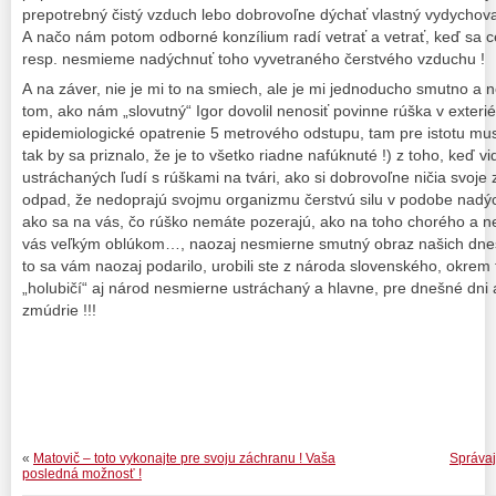
prepotrebný čistý vzduch lebo dobrovoľne dýchať vlastný vydychova
A načo nám potom odborné konzílium radí vetrať a vetrať, keď sa 
resp. nesmieme nadýchnuť toho vyvetraného čerstvého vzduchu !
A na záver, nie je mi to na smiech, ale je mi jednoducho smutno a
tom, ako nám „slovutný“ Igor dovolil nenosiť povinne rúška v exteri
epidemiologické opatrenie 5 metrového odstupu, tam pre istotu mus
tak by sa priznalo, že je to všetko riadne nafúknuté !) z toho, keď vi
ustráchaných ľudí s rúškami na tvári, ako si dobrovoľne ničia svoje 
odpad, že nedoprajú svojmu organizmu čerstvú silu v podobe nadý
ako sa na vás, čo rúško nemáte pozerajú, ako na toho chorého a
vás veľkým oblúkom…, naozaj nesmierne smutný obraz našich dnešný
to sa vám naozaj podarilo, urobili ste z národa slovenského, okrem
„holubičí“ aj národ nesmierne ustráchaný a hlavne, pre dnešné dni a
zmúdrie !!!
«
Matovič – toto vykonajte pre svoju záchranu ! Vaša
Správaj
posledná možnosť !