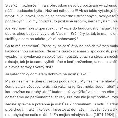
S veľkým rozhorčením a s obrovskou nevôľou počúvam vyjadrenia, 
nášho budúceho bytia . Nuž ani náhodou !!! Ak sa takto vyjadrujú b
nevyrušuje, považujem ich za nesmierne ustráchaných, ovplyvniteľn
poddajných. Čo my povedia, to poslušne urobím, nerozmýšľam, hla
Ale keď nám takéto „perspektívne“ vízie do budúcnosti „maľuje“, t
obore, akou bezpochyby prof. Vladimír Krčméry je, tak to ma nielen
stoličky a som na takéto „vízie“ nahnevaný !
Čo to má znamenať ! Prečo by sa časť látky na našich tvárach mal
každodennou súčasťou. Nešírme takéto scenáre v spoločnosti, pret
vyjadrenia vyvolávajú v spoločnosti neustály strach a stres, z niečo
existuje, tak je to samo vyliečiteľné a keď preženiem, tak nato stač
a hlavne zdravý životný štýl !
Ja kategoricky odmietam dobrovoľne nosiť rúško !!!
My sa nesmieme uberať cestou poddajnosti. My nesmieme hľadať va
čomu sa ani všeobecne účinná vakcína vynájsť nedá. Jeden „deň“ 
koronavírus na druhý „deň“ budeme už vymýšľať vakcínu na ešte „no
dostaneme do permanentnej špirály. Nie toto nie je východisko, toto
Jediné správne a potrebné je vrátiť sa k normálnemu životu. K zdra
proti drogám, akým koľvek ! Investovať do našej mládeže, čo sa týk
rozpohybujme našu mládež. Za mojich mladých čias (1974-1984) p