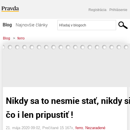
Registrácia
Prihlásenie
Blog
Najnovšie články
Najčítanejšie články
Blog
>
ferro
Najkomentovanejšie články
>
Nikdy sa to nesmie stať, nikdy si to nesmieme čo i len pripustiť !
Zoznam blogov
Komerčné blogy
Nikdy sa to nesmie stať, nikdy 
čo i len pripustiť !
21. mája 2020 09:02
, Prečítané 15 167x,
ferro
,
Nezaradené