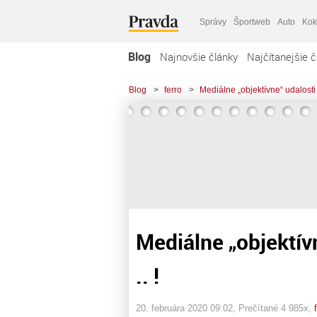
Správy
Športweb
Auto
Kok
Blog
Najnovšie články
Najčítanejšie č
Blog
>
ferro
>
Mediálne „objektívne“ udalosti u
Mediálne „objektívn
.. !
20. februára 2020 09:02
, Prečítané 4 985x,