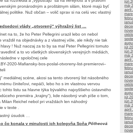
de sa roztriedia a „vypúšťajú“ sa na verejnosť a v pravom
jún 
máj 
 slovenským pronárodným a proštátnym silám, ktoré majú byť
apríl
lnej politike. Nuž občan – volič sprav si na celú vec vlastný
mare
febr
janu
edsedovi vlády „otvorený“ výhražný list …
dece
nove
et na to, že ho Peter Pellegrini urazil lebo on nebol
októ
sept
e vraždil na objednávky a z vlastnej vôle, ale nikdy nie tak
augu
hlavy ! Nuž naozaj za to by sa mal Peter Pellegrini tomuto
júl 2
jún 
avedlniť a to vo všetkých slovenských verejných médiách,
máj 
 následne v spoločnej cele
apríl
LBY-2020-Mafiansky-bos-poslal-otvoreny-list-premierovi–
mare
febr
eli
janu
dece
ej“ mediálnej scéne, akosi sa tento otvorený list násobného
nove
ému činiteľovi, nepáči, lebo ho s im vlastnou vervou
októ
sept
 tohto listu sa hlavne týka bývalého najvyššieho ústavného
augu
budúceho premiéra „krajiny“), kde násobný vrah píše o tom,
júl 2
jún 
 Milan Reichel nebol pri vraždách len náhodný
máj 
e v texte .
apríl
mare
vlastný úsudok …
febr
janu
ho čo konala v minulosti ich kolegyňa Soňa
Pőtheová
dece
nove