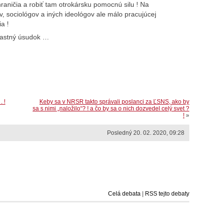
aničia a robiť tam otrokársku pomocnú silu ! Na
v, sociológov a iných ideológov ale málo pracujúcej
a !
vlastný úsudok …
. !
Keby sa v NRSR takto správali poslanci za ĽSNS, ako by
sa s nimi „naložilo“? ! a čo by sa o nich dozvedel celý svet ?
!
»
Posledný 20. 02. 2020, 09:28
Celá debata
|
RSS tejto debaty