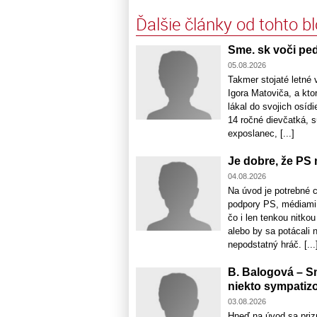
Ďalšie články od tohto b
Sme. sk voči ped
05.08.2026
Takmer stojaté letné v
Igora Matoviča, a kt
lákal do svojich osídi
14 ročné dievčatká, 
exposlanec, [...]
Je dobre, že PS 
04.08.2026
Na úvod je potrebné c
podpory PS, médiami, 
čo i len tenkou nitko
alebo by sa potácali n
nepodstatný hráč. [...
B. Balogová – S
niekto sympatiz
03.08.2026
Hneď na úvod sa priz