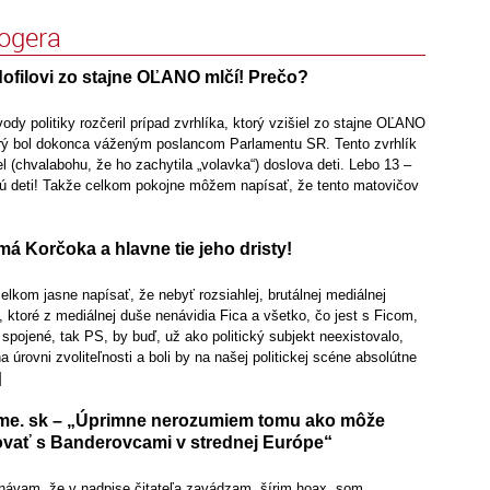
logera
ofilovi zo stajne OĽANO mlčí! Prečo?
ody politiky rozčeril prípad zvrhlíka, ktorý vzišiel zo stajne OĽANO
orý bol dokonca váženým poslancom Parlamentu SR. Tento zvrhlík
el (chvalabohu, že ho zachytila „volavka“) doslova deti. Lebo 13 –
sú deti! Takže celkom pokojne môžem napísať, že tento matovičov
má Korčoka a hlavne tie jeho dristy!
elkom jasne napísať, že nebyť rozsiahlej, brutálnej mediálnej
ktoré z mediálnej duše nenávidia Fica a všetko, čo jest s Ficom,
u spojené, tak PS, by buď, už ako politický subjekt neexistovalo,
a úrovni zvoliteľnosti a boli by na našej politickej scéne absolútne
]
me. sk – „Úprimne nerozumiem tomu ako môže
ovať s Banderovcami v strednej Európe“
návam, že v nadpise čitateľa zavádzam, šírim hoax, som