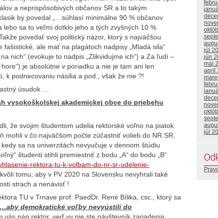
febr
ciálov a neprispôsobivých občanov SR a to takým
janu
dece
klasik by povedal „…súhlasí minimálne 90 % občanov
nove
 lebo sa to veľmi dotklo jeho a tých zvyšných 10 %
októ
sept
akže povedať svoj politický názor, ktorý s najväčšou
augu
 fašistické, ale mať na plagátoch nadpisy „Mladá sila“
júl 2
 na nich“ (evokuje to nadpis „Zlikvidujme ich“) a Za ľudí –
jún 
máj 
hore“) je absolútne v poriadku a nie je tam ani len
apríl
, k podnecovaniu násilia a pod., však že nie ?!
mare
febr
vlastný úsudok …
janu
dece
h vysokoškolskej akademickej obce do priebehu
nove
októ
sept
li, že svojim študentom udelia rektorské voľno na piatok
augu
júl 2
ň mohli v čo najväčšom počte zúčastniť volieb do NR SR,
 kedy sa na univerzitách nevyučuje v dennom štúdiu
Od
ý“ študenti stihli premiestniť z bodu „A“ do bodu „B“
vyhlasenie-rektora-tu-k-volbam-do-nr-sr-udelenie-
Prav
 kvôli tomu, aby v PV 2020 na Slovensku nevyhrali také
osti strach a nenávisť !
ktora TU v Trnave prof. PaedDr. René Bílika, csc., ktorý sa
…aby demokratické voľby nevyústili do
 vás pán rektor, veď vy nie ste návštevník zariadenia