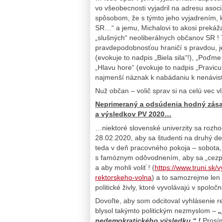
vo všeobecnosti vyjadril na adresu aso
spôsobom, že s týmto jeho vyjadrením, 
SR…“ a jemu, Michalovi to akosi prekáža
„slušných“ neoliberálnych občanov SR ! T
pravdepodobnosťou hraničí s pravdou, je
(evokuje to nadpis „Biela sila“!), „Poďme
„Hlavu hore“ (evokuje to nadpis „Pravicu 
najmenší náznak k nabádaniu k nenávisti
Nuž občan – volič sprav si na celú vec 
Neprimeraný a odsúdenia hodný zása
a výsledkov PV 2020…
…niektoré slovenské univerzity sa rozhod
28.02.2020, aby sa študenti na druhý de
teda v deň pracovného pokoja – sobota,
s famóznym odôvodnením, aby sa „cezpoľn
a aby mohli voliť ! (
https://www.truni.sk/
rektorskeho-volna
) a to samozrejme len
politické živly, ktoré vyvolávajú v spoločn
Dovoľte, aby som odcitoval vyhlásenie re
blysol takýmto politickým nezmyslom –
„
nedemokratického výsledku.“ !
Prosím