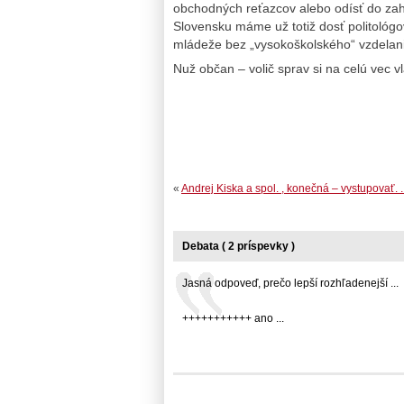
obchodných reťazcov alebo odísť do zahr
Slovensku máme už totiž dosť politológo
mládeže bez „vysokoškolského“ vzdelani
Nuž občan – volič sprav si na celú vec 
«
Andrej Kiska a spol. , konečná – vystupovať. . 
Debata ( 2 príspevky )
Jasná odpoveď, prečo lepší rozhľadenejší ...
+++++++++++ ano ...