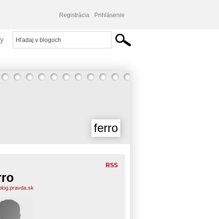
Registrácia
Prihlásenie
y
ferro
RSS
rro
.blog.pravda.sk