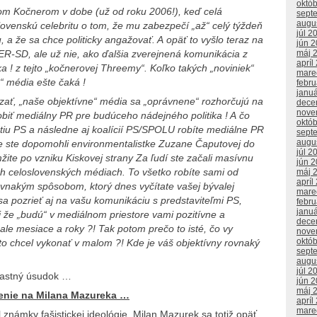
októ
om Kočnerom v dobe (už od roku 2006!), keď celá
sept
augu
lovenskú celebritu o tom, že mu zabezpečí „až“ celý týždeň
júl 2
 a že sa chce politicky angažovať. A opäť to vyšlo teraz na
jún 
ER-SD, ale už nie, ako ďalšia zverejnená komunikácia z
máj 
apríl
a ! z tejto „kočnerovej Threemy“. Koľko takých „noviniek“
mare
“ média ešte čaká !
febr
janu
kázať, „naše objektívne“ média sa „oprávnene“ rozhorčujú na
dece
nove
robiť mediálny PR pre budúceho nádejného politika ! A čo
októ
nutiu PS a následne aj koalícií PS/SPOLU robíte mediálne PR
sept
augu
e ste dopomohli environmentalistke Zuzane Čaputovej do
júl 2
ite po vzniku Kiskovej strany Za ľudí ste začali masívnu
jún 
ch celoslovenských médiach. To všetko robíte sami od
máj 
apríl
ovnakým spôsobom, ktorý dnes vyčítate vašej bývalej
mare
sa pozrieť aj na vašu komunikáciu s predstaviteľmi PS,
febr
janu
li že „budú“ v mediálnom priestore vami pozitívne a
dece
ale mesiace a roky ?! Tak potom prečo to isté, čo vy
nove
októ
to chcel vykonať v malom ?! Kde je váš objektívny rovnaký
sept
augu
júl 2
vlastný úsudok …
jún 
máj 
enie na Milana Mazureka …
apríl
mare
známky fašistickej ideológie. Milan Mazurek sa totiž opäť