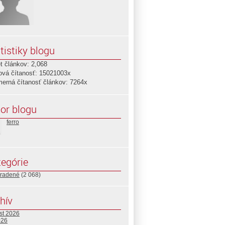
tistiky blogu
t článkov: 2,068
ová čítanosť: 15021003x
merná čítanosť článkov: 7264x
or blogu
ferro
egórie
radené
(2 068)
hív
st 2026
026