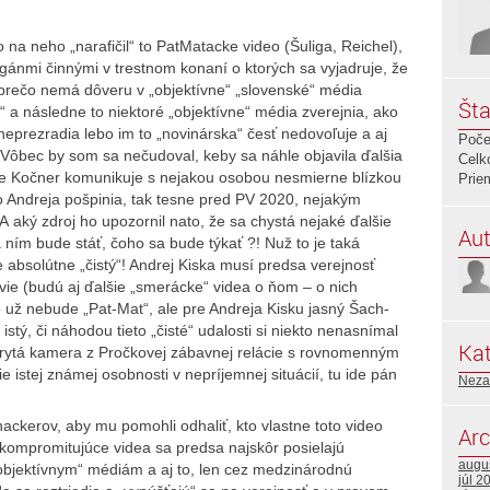
 na neho „narafičil“ to PatMatacke video (Šuliga, Reichel),
rgánmi činnými v trestnom konaní o ktorých sa vyjadruje, že
prečo nemá dôveru v „objektívne“ „slovenské“ média
Šta
 a následne to niektoré „objektívne“ média zverejnia, ako
neprezradia lebo im to „novinárska“ česť nedovoľuje a aj
Poče
. Vôbec by som sa nečudoval, keby sa náhle objavila ďalšia
Celk
de Kočner komunikuje s nejakou osobou nesmierne blízkou
Prie
Andreja pošpinia, tak tesne pred PV 2020, nejakým
aký zdroj ho upozornil nato, že sa chystá nejaké ďalšie
Aut
 ním bude stáť, čoho sa bude týkať ?! Nuž to je taká
 je absolútne „čistý“! Andrej Kiska musí predsa verejnosť
vie (budú aj ďalšie „smerácke“ videa o ňom – o nich
o už nebude „Pat-Mat“, ale pre Andreja Kisku jasný Šach-
i istý, či náhodou tieto „čisté“ udalosti si niekto nenasnímal
Kat
Skrytá kamera z Pročkovej zábavnej relácie s rovnomenným
e istej známej osobnosti v nepríjemnej situácií, tu ide pán
Neza
ackerov, aby mu pomohli odhaliť, kto vlastne toto video
Arc
o kompromitujúce videa sa predsa najskôr posielajú
augu
bjektívnym“ médiám a aj to, len cez medzinárodnú
júl 2