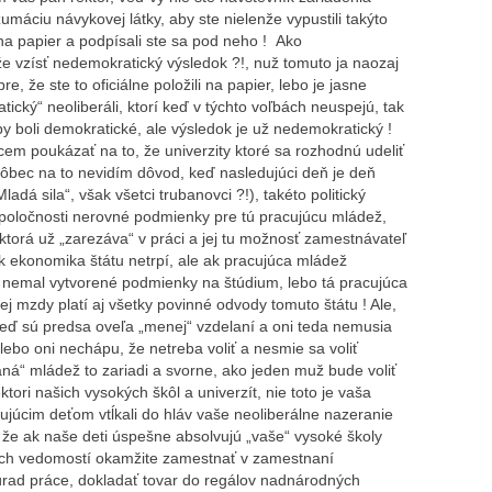
máciu návykovej látky, aby ste nielenže vypustili takýto
 na papier a podpísali ste sa pod neho ! Ako
e vzísť nedemokratický výsledok ?!, nuž tomuto ja naozaj
, že ste to oficiálne položili na papier, lebo je jasne
ický“ neoliberáli, ktorí keď v týchto voľbách neuspejú, tak
by boli demokratické, ale výsledok je už nedemokratický !
em poukázať na to, že univerzity ktoré sa rozhodnú udeliť
vôbec na to nevidím dôvod, keď nasledujúci deň je deň
adá sila“, však všetci trubanovci ?!), takéto politický
spoločnosti nerovné podmienky pre tú pracujúcu mládež,
ktorá už „zarezáva“ v práci a jej tu možnosť zamestnávateľ
k ekonomika štátu netrpí, ale ak pracujúca mládež
y nemal vytvorené podmienky na štúdium, lebo tá pracujúca
ej mzdy platí aj všetky povinné odvody tomuto štátu ! Ale,
 veď sú predsa oveľa „menej“ vzdelaní a oni teda nemusia
 lebo oni nechápu, že netreba voliť a nesmie sa voliť
aná“ mládež to zariadi a svorne, ako jeden muž bude voliť
tori našich vysokých škôl a univerzít, nie toto je vaša
ujúcim deťom vtĺkali do hláv vaše neoliberálne nazeranie
, že ak naše deti úspešne absolvujú „vaše“ vysoké školy
ných vedomostí okamžite zamestnať v zamestnaní
úrad práce, dokladať tovar do regálov nadnárodných