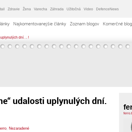
tail
Zdravie
Žena
Varecha
Záhrada
Užitočná
Video
DefenceNews
lánky
Najkomentovanejšie články
Zoznam blogov
Komerčné blog
plynulých dní. .. !
e“ udalosti uplynulých dní.
fe
ferro
ferro
,
Nezaradené