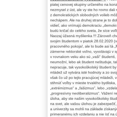
piatej cenovej skupiny určeného na konzu
nezmysel z úst, ale vy ste ho rovno dali
z demokratických slobodných volieb môž
nechápem. Ale na druhej strane je to dobre
vidieť, ako vnímajú demokraciu „demokrat
budú kričať do celého sveta, že síce voľ
Naozaj úžasná myšlienka !!! Zároveň chc
svojim študentom v piatok 28.02.2020 (
pracovného pokoja!, ale to bude asi tá „Ml
zámerne rektorské voľno, vyvolávajú v 
v rovnakom veku ako sú „vaši“ študenti, 
neumožní, lebo ak študent neštuduje, ta
nepracuje, tak vysokoškolský študent b
mládež už vytvára isté hodnoty a zo svoj
však čo už po tejto pracujúcej mládeži,
stihnúť voľby v mieste trvalého bydliska,
„extrémizmus“ a „fašizmus“, lebo „vzdel
„progresívny neoliberalizmus“. Vážení rek
úloha, aby ste našim vysokoškolsky štud
na svet, ale vašou úlohou je zabezpečiť
a univerzity sa mohli na základe získa
primeranému ich vzdelaniu a nie ísť na 