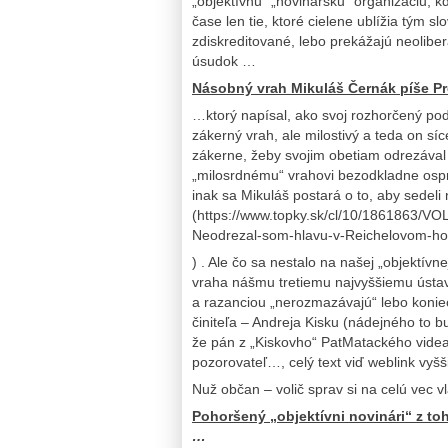
„objektívnu“ „novinársku“ organizáciu, k
čase len tie, ktoré cielene ublížia tým
zdiskreditované, lebo prekážajú neoliberá
úsudok …
Násobný vrah Mikuláš Černák píše Pr
…ktorý napísal, ako svoj rozhorčený podn
zákerný vrah, ale milostivý a teda on síc
zákerne, žeby svojim obetiam odrezával 
„milosrdnému“ vrahovi bezodkladne ospr
inak sa Mikuláš postará o to, aby sedeli
(https://www.topky.sk/cl/10/1861863/VO
Neodrezal-som-hlavu-v-Reichelovom-hot
) . Ale čo sa nestalo na našej „objektívn
vraha nášmu tretiemu najvyššiemu ústavn
a razanciou „nerozmazávajú“ lebo koniec
činiteľa – Andreja Kisku (nádejného to 
že pán z „Kiskovho“ PatMatackého videa
pozorovateľ…, celý text viď weblink vyšši
Nuž občan – volič sprav si na celú vec 
Pohoršený „objektívni novinári“ z to
…