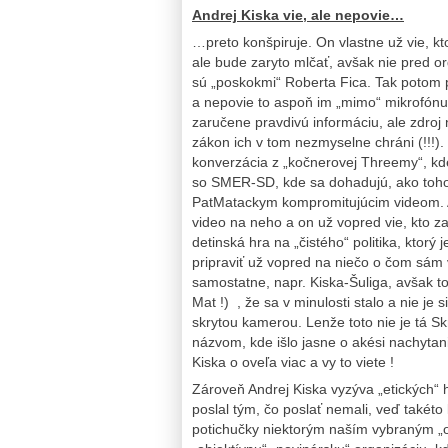
Andrej Kiska vie, ale nepovie…
…preto konšpiruje. On vlastne už vie, kto
ale bude zaryto mlčať, avšak nie pred o
sú „poskokmi“ Roberta Fica. Tak potom 
a nepovie to aspoň im „mimo“ mikrofónu“
zaručene pravdivú informáciu, ale zdroj 
zákon ich v tom nezmyselne chráni (!!!)
konverzácia z „kočnerovej Threemy“, k
so SMER-SD, kde sa dohadujú, ako toho 
PatMatackym kompromitujúcim videom. A 
video na neho a on už vopred vie, kto za
detinská hra na „čistého“ politika, ktorý
pripraviť už vopred na niečo o čom sám 
samostatne, napr. Kiska-Šuliga, avšak t
Mat !) , že sa v minulosti stalo a nie je s
skrytou kamerou. Lenže toto nie je tá 
názvom, kde išlo jasne o akési nachytani
Kiska o oveľa viac a vy to viete !
Zároveň Andrej Kiska vyzýva „etických“ h
poslal tým, čo poslať nemali, veď takét
potichučky niektorým naším vybraným „o