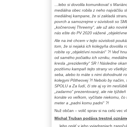
…lebo si dovolila komunikovať s Marián
mediálna obec robila z neho najväčšiu s
mediálnej kampane, že si zakladá stranu,
povrch a samozrejme v súvislosti so SM
„kočnerovej Threemy“, ale už ako novink
nás ešte do PV 2020 vážené „objektívne
Ale na iné chcem v tejto súvislosti pou
tom, že si nejaká ich kolegyňa dovolila 
robíte vy „objektívni novinári“ ?! Veď h
od samého počiatku ich vzniku, mediáln
kresla „prezidentky“ SR ! Následne okamž
pozitívnu kampaň tejto strany vo všetký
seba, alebo to máte s nimi dohodnuté r
kolegyni Pőtheovej ?! Nebolo by načim, 
SPOLU a Za ľudí, či ste aj vy im nesľúbi
„zadarmo“ prezentovaný, ale nie týždeň 
konáte vo veľkom, vyčítate niekomu, čo 
meter a „padni komu padni“ ?!
Nuž občan – volič sprav si na celú vec 
Michal Truban podáva trestné oznám
… lebo opäť v jeho vyjadreniach započul 