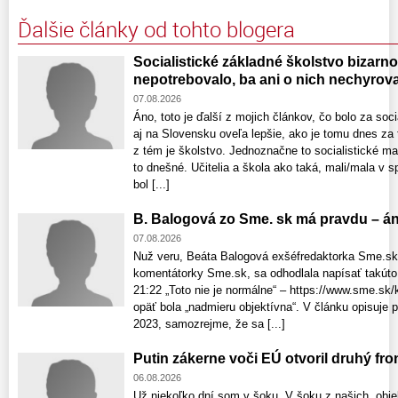
Ďalšie články od tohto blogera
Socialistické základné školstvo bizarno
nepotrebovalo, ba ani o nich nechyrova
07.08.2026
Áno, toto je ďalší z mojich článkov, čo bolo za soc
aj na Slovensku oveľa lepšie, ako je tomu dnes za
z tém je školstvo. Jednoznačne to socialistické m
to dnešné. Učitelia a škola ako taká, mali/mala v s
bol [...]
B. Balogová zo Sme. sk má pravdu – áno
07.08.2026
Nuž veru, Beáta Balogová exšéfredaktorka Sme.sk,
komentátorky Sme.sk, sa odhodlala napísať takúto 
21:22 „Toto nie je normálne“ – https://www.sme.sk/
opäť bola „nadmieru objektívna“. V článku opisuje 
2023, samozrejme, že sa [...]
Putin zákerne voči EÚ otvoril druhý fron
06.08.2026
Už niekoľko dní som v šoku. V šoku z našich „objek