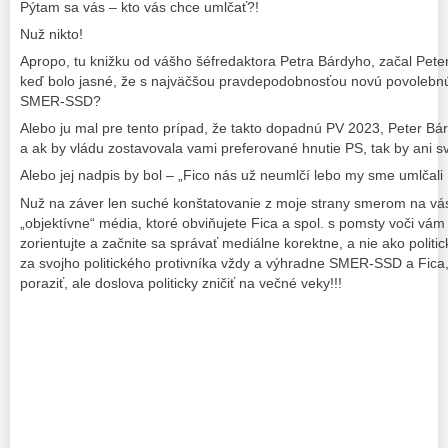
Pýtam sa vás – kto vás chce umlčať?!
Nuž nikto!
Apropo, tu knižku od vášho šéfredaktora Petra Bárdyho, začal Pete
keď bolo jasné, že s najväčšou pravdepodobnosťou novú povolebnú 
SMER-SSD?
Alebo ju mal pre tento prípad, že takto dopadnú PV 2023, Peter Bár
a ak by vládu zostavovala vami preferované hnutie PS, tak by ani sv
Alebo jej nadpis by bol – „Fico nás už neumlčí lebo my sme umlčali 
Nuž na záver len suché konštatovanie z moje strany smerom na vás,
„objektívne“ média, ktoré obviňujete Fica a spol. s pomsty voči vá
zorientujte a začnite sa správať mediálne korektne, a nie ako politic
za svojho politického protivníka vždy a výhradne SMER-SSD a Fica, 
poraziť, ale doslova politicky zničiť na večné veky!!!