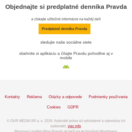
Objednajte si predplatné denníka Pravda
a získajte užitočné informácie na každý deň
Predplatné denníka Pravda
sledujte naše sociálne siete
stiahnite si aplikáciu a čítajte Pravdu pohodlne aj v
mobile
Kontakty
Reklama
Otázky a odpovede
Podmienky používania
Cookies
GDPR
© OUR MEDIA SR a. s. 2026. Autorské práva sú vyhradené a vykonáva ich
vydavateľ,
viac info
.
Blogovací systém Blog.Pravda.sk beží na technológií Wordpress.