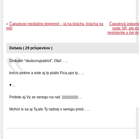
«
Čaputovej mediálne dojemné – já na bráchu, brácha na
Čaputová ústavn
mě!
súde SR, ale en
nesmieme u nej pre
Debata ( 29 príspevkov )
Diskutér "skutocnypatriot", čítať... ...
kvicis pekne a este aj ty platis Fica,ups ty... ...
♥ ...
Pridete aj Vy ze seregu na rad :))))))))))))) ...
Mohol si sa aj Ty,ale Ty radsej v seregu pred... ...