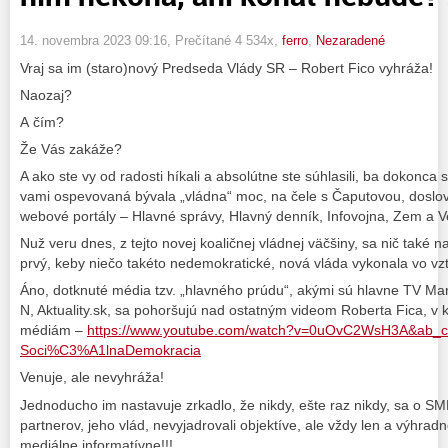
14. novembra 2023 09:16
, Prečítané 4 534x,
ferro
,
Nezaradené
Vraj sa im (staro)nový Predseda Vlády SR – Robert Fico vyhráža!
Naozaj?
A čím?
Že Vás zakáže?
A ako ste vy od radosti híkali a absolútne ste súhlasili, ba dokonca s
vami ospevovaná bývala „vládna“ moc, na čele s Čaputovou, doslova 
webové portály – Hlavné správy, Hlavný denník, Infovojna, Zem a
Nuž veru dnes, z tejto novej koaličnej vládnej väčšiny, sa nič také 
prvý, keby niečo takéto nedemokratické, nová vláda vykonala vo vz
Áno, dotknuté média tzv. „hlavného prúdu“, akými sú hlavne TV Ma
N, Aktuality.sk, sa pohoršujú nad ostatným videom Roberta Fica, v 
médiám –
https://www.youtube.com/watch?v=0uOvC2WsH3A&ab_
Soci%C3%A1lnaDemokracia
Venuje, ale nevyhráža!
Jednoducho im nastavuje zrkadlo, že nikdy, ešte raz nikdy, sa o S
partnerov, jeho vlád, nevyjadrovali objektíve, ale vždy len a výhradne
mediálne informatívne!!!