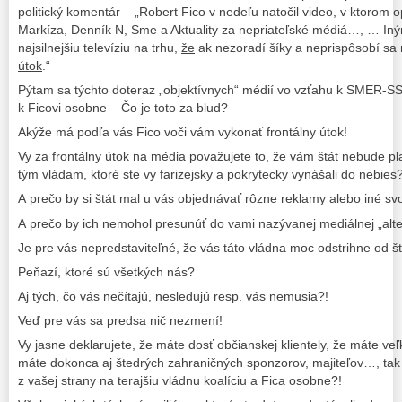
politický komentár – „Robert Fico v nedeľu natočil video, v ktorom o
Markíza, Denník N, Sme a Aktuality za nepriateľské médiá…, … Iný
najsilnejšiu televíziu na trhu,
že
ak nezoradí šíky a neprispôsobí sa n
útok
.“
Pýtam sa týchto doteraz „objektívnych“ médií vo vzťahu k SMER-SS
k Ficovi osobne – Čo je toto za blud?
Akýže má podľa vás Fico voči vám vykonať frontálny útok!
Vy za frontálny útok na média považujete to, že vám štát nebude pla
tým vládam, ktoré ste vy farizejsky a pokrytecky vynášali do nebies?
A prečo by si štát mal u vás objednávať rôzne reklamy alebo iné sv
A prečo by ich nemohol presunúť do vami nazývanej mediálnej „alte
Je pre vás nepredstaviteľné, že vás táto vládna moc odstrihne od š
Peňazí, ktoré sú všetkých nás?
Aj tých, čo vás nečítajú, nesledujú resp. vás nemusia?!
Veď pre vás sa predsa nič nezmení!
Vy jasne deklarujete, že máte dosť občianskej klientely, že máte v
máte dokonca aj štedrých zahraničných sponzorov, majiteľov…, tak
z vašej strany na terajšiu vládnu koalíciu a Fica osobne?!