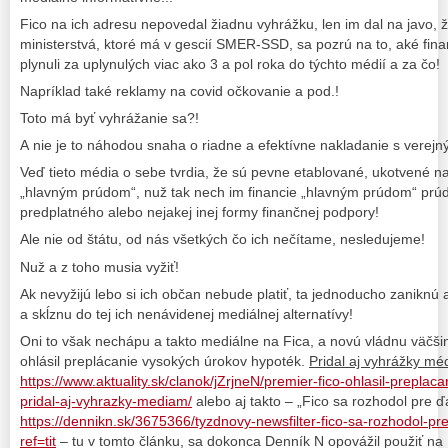
Fico na ich adresu nepovedal žiadnu vyhrážku, len im dal na javo, ž
ministerstvá, ktoré má v gescií SMER-SSD, sa pozrú na to, aké finan
plynuli za uplynulých viac ako 3 a pol roka do týchto médií a za čo!
Napríklad také reklamy na covid očkovanie a pod.!
Toto má byť vyhrážanie sa?!
A nie je to náhodou snaha o riadne a efektívne nakladanie s verejn
Veď tieto média o sebe tvrdia, že sú pevne etablované, ukotvené 
„hlavným prúdom“, nuž tak nech im financie „hlavným prúdom“ prú
predplatného alebo nejakej inej formy finančnej podpory!
Ale nie od štátu, od nás všetkých čo ich nečítame, nesledujeme!
Nuž a z toho musia vyžiť!
Ak nevyžijú lebo si ich občan nebude platiť, ta jednoducho zaniknú
a skĺznu do tej ich nenávidenej mediálnej alternatívy!
Oni to však nechápu a takto mediálne na Fica, a novú vládnu väčši
ohlásil preplácanie vysokých úrokov hypoték.
Pridal aj vyhrážky m
https://www.aktuality.sk/clanok/jZrjneN/premier-fico-ohlasil-prepla
pridal-aj-vyhrazky-mediam/
alebo aj takto – „Fico sa rozhodol pre ď
https://dennikn.sk/3675366/tyzdnovy-newsfilter-fico-sa-rozhodol-pr
ref=tit
– tu v tomto článku, sa dokonca Denník N opovážil použiť na F