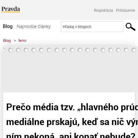
Registrácia
Prihlásenie
Blog
Najnovšie články
Najčítanejšie články
Blog
>
ferro
Najkomentovanejšie články
>
Prečo média tzv. „hlavného prúdu“ tak mediálne prskajú, keď sa nič
Zoznam blogov
výnimočné voči ním
Komerčné blogy
Prečo média tzv. „hlavného prú
mediálne prskajú, keď sa nič v
ním nekoná, ani konať nebude? 