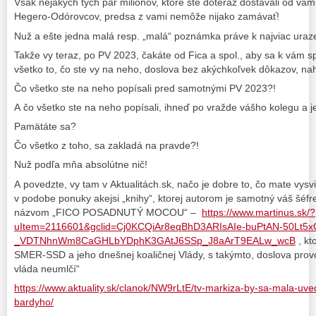
Však nejakých tých pár miliónov, ktoré ste doteraz dostávali od va
Hegero-Odórovcov, predsa z vami nemôže nijako zamávať!
Nuž a ešte jedna malá resp. „malá“ poznámka práve k najviac uraze
Takže vy teraz, po PV 2023, čakáte od Fica a spol., aby sa k vám s
všetko to, čo ste vy na neho, doslova bez akýchkoľvek dôkazov, na
Čo všetko ste na neho popísali pred samotnými PV 2023?!
A čo všetko ste na neho popísali, ihneď po vražde vášho kolegu a je
Pamätáte sa?
Čo všetko z toho, sa zakladá na pravde?!
Nuž podľa mňa absolútne nič!
A povedzte, vy tam v Aktualitách.sk, načo je dobre to, čo mate vys
v podobe ponuky akejsi „knihy“, ktorej autorom je samotný váš šéfr
názvom „FICO POSADNUTÝ MOCOU“ –
https://www.martinus.sk/?
uItem=2116601&gclid=Cj0KCQiAr8eqBhD3ARIsAIe-buPtAN-50Lt5
_VDTNhnWm8CaGHLbYDphK3GAtJ6SSp_J8aArT9EALw_wcB
, kt
SMER-SSD a jeho dnešnej koaličnej Vlády, s takýmto, doslova pro
vláda neumlčí“
https://www.aktuality.sk/clanok/NW9rLtE/tv-markiza-by-sa-mala-uv
bardyho/