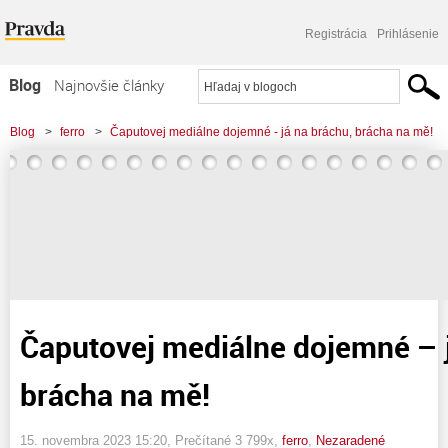
Registrácia
Prihlásenie
Blog
Najnovšie články
Najčítanejšie články
Blog
>
ferro
>
Čaputovej mediálne dojemné - já na bráchu, brácha na mě!
Najkomentovanejšie články
Zoznam blogov
Komerčné blogy
Čaputovej mediálne dojemné – j
brácha na mě!
15. novembra 2023 15:20
, Prečítané 3 799x,
ferro
,
Nezaradené