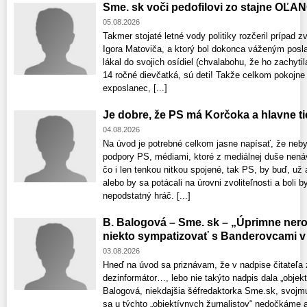
Sme. sk voči pedofilovi zo stajne OĽA
05.08.2026
Takmer stojaté letné vody politiky rozčeril prípad z
Igora Matoviča, a ktorý bol dokonca váženým posl
lákal do svojich osídiel (chvalabohu, že ho zachytil
14 ročné dievčatká, sú deti! Takže celkom pokojn
exposlanec, [...]
Je dobre, že PS má Korčoka a hlavne tie
04.08.2026
Na úvod je potrebné celkom jasne napísať, že nebyť 
podpory PS, médiami, ktoré z mediálnej duše nenáv
čo i len tenkou nitkou spojené, tak PS, by buď, už 
alebo by sa potácali na úrovni zvoliteľnosti a boli 
nepodstatný hráč. [...]
B. Balogová – Sme. sk – „Úprimne ne
niekto sympatizovať s Banderovcami v
03.08.2026
Hneď na úvod sa priznávam, že v nadpise čitateľa
dezinformátor…, lebo nie takýto nadpis dala „objek
Balogová, niekdajšia šéfredaktorka Sme.sk, svojm
sa u týchto „objektívnych žurnalistov“ nedočkáme a