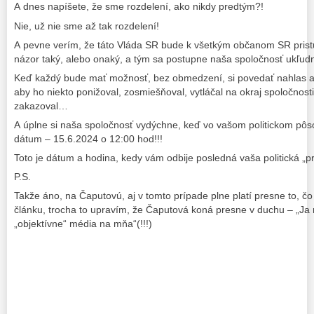
A dnes napíšete, že sme rozdelení, ako nikdy predtým?!
Nie, už nie sme až tak rozdelení!
A pevne verím, že táto Vláda SR bude k všetkým občanom SR prist
názor taký, alebo onaký, a tým sa postupne naša spoločnosť ukľudn
Keď každý bude mať možnosť, bez obmedzení, si povedať nahlas a 
aby ho niekto ponižoval, zosmiešňoval, vytláčal na okraj spoločnost
zakazoval…
A úplne si naša spoločnosť vydýchne, keď vo vašom politickom pôs
dátum – 15.6.2024 o 12:00 hod!!!
Toto je dátum a hodina, kedy vám odbije posledná vaša politická „pr
P.S.
Takže áno, na Čaputovú, aj v tomto prípade plne platí presne to, čo
článku, trocha to upravím, že Čaputová koná presne v duchu – „Ja 
„objektívne“ média na mňa“(!!!)