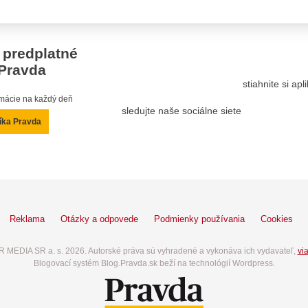
 predplatné
Pravda
stiahnite si ap
ormácie na každý deň
sledujte naše sociálne siete
íka Pravda
Reklama
Otázky a odpovede
Podmienky používania
Cookies
 MEDIA SR a. s. 2026. Autorské práva sú vyhradené a vykonáva ich vydavateľ,
via
Blogovací systém Blog.Pravda.sk beží na technológií Wordpress.