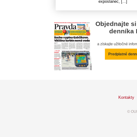
exposlanec, [...]
Objednajte si
denníka 
a získajte užitočné inf
Predplatné denn
Kontakty
© OUR