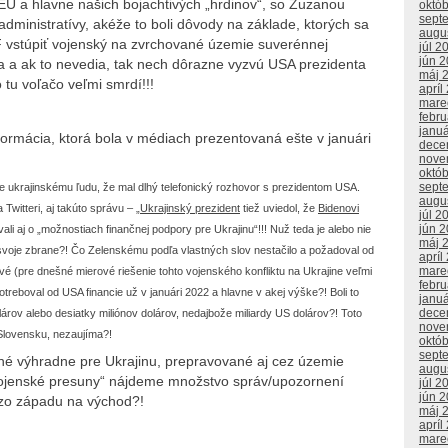
EÚ a hlavne našich bojachtivých „hrdinov“, so Zuzanou
októ
sept
dministratívy, akéže to boli dôvody na základe, ktorých sa
augu
F vstúpiť vojenský na zvrchované územie suverénnej
júl 2
jún 
a a ak to nevedia, tak nech dôrazne vyzvú USA prezidenta
máj 
tu voľačo veľmi smrdí!!!
apríl
mare
febr
janu
formácia, ktorá bola v médiach prezentovaná ešte v januári
dece
nove
októ
sept
je ukrajinskému ľudu, že mal dlhý telefonický rozhovor s prezidentom USA.
augu
Twitteri, aj takúto správu – „
Ukrajinský prezident
tiež uviedol, že
Bidenovi
júl 2
jún 
li aj o „možnostiach finančnej podpory pre Ukrajinu“!!! Nuž teda je alebo nie
máj 
voje zbrane?! Čo Zelenskému podľa vlastných slov nestačilo a požadoval od
apríl
mare
é (pre dnešné mierové riešenie tohto vojenského konfliktu na Ukrajine veľmi
febr
treboval od USA financie už v januári 2022 a hlavne v akej výške?! Boli to
janu
dece
dolárov alebo desiatky miliónov dolárov, nedajbože miliardy US dolárov?! Toto
nove
 Slovensku, nezaujíma?!
októ
sept
né výhradne pre Ukrajinu, prepravované aj cez územie
augu
ojenské presuny“ nájdeme množstvo správ/upozornení
júl 2
jún 
zo západu na východ?!
máj 
apríl
mare