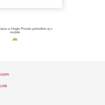
likáciu a čítajte Pravdu pohodlne aj v
mobile
GDPR
c info
.