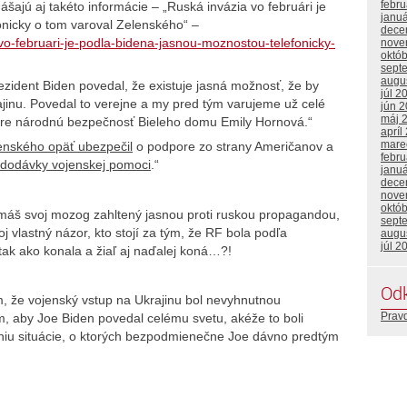
febr
šajú aj takéto informácie – „Ruská invázia vo februári je
janu
onicky o tom varoval Zelenského“ –
dece
vo-februari-je-podla-bidena-jasnou-moznostou-telefonicky-
nove
októ
sept
augu
ezident Biden povedal, že existuje jasná možnosť, že by
júl 2
jinu. Povedal to verejne a my pred tým varujeme už celé
jún 
máj 
 pre národnú bezpečnosť Bieleho domu Emily Hornová.“
apríl
mare
enského opäť ubezpečil
o podpore zo strany Američanov a
febr
 dodávky vojenskej pomoci
.“
janu
dece
nove
októ
máš svoj mozog zahltený jasnou proti ruskou propagandou,
sept
j vlastný názor, kto stojí za tým, že RF bola podľa
augu
júl 2
ak ako konala a žiaľ aj naďalej koná…?!
Od
m, že vojenský vstup na Ukrajinu bol nevyhnutnou
Prav
 aby Joe Biden povedal celému svetu, akéže to boli
eniu situácie, o ktorých bezpodmienečne Joe dávno predtým