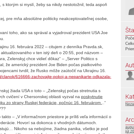
, s ktorým si myslí, žeby sa nikdy nestotožnil, teda aspoň
kej, pre mňa absolútne politicky neakceptovateľnej osobe,
Šta
vaní toho, ako sa správal a vyjadroval prezident USA Joe
Poče
nu.
Celk
ajinu 16. februára 2022 – citujem z denníka Pravda.sk,
Prie
 aktualizovaného v ten istý deň o 20:55, pod názvom –
, Zelenskyj chce vidieť dôkaz“ – „Server Politico s
Aut
al, že americký prezident Joe Biden počas piatkového
pojencami tvrdil, že Rusko môže zaútočiť na Ukrajinu 16.
et/clanok/616666-zachovajte-pokoj-a-nepanikarte-odkazala-
nskyj žiada USA o toto – „Zelenskyj počas stretnutia s
Kat
ých cvičení v Chersonskej oblasti vyzval na
poskytnutie
ku zo strany Ruskej federácie, počnúc 16. februárom.
..“
Neza
???
takto – „V informačnom priestore je príliš veľa informácií o
Arc
 federácie. Hovorí sa dokonca o vhodných dátumoch.
augu
stujú… Nikoho sa nebojíme, žiadna panika, všetko je pod
júl 2