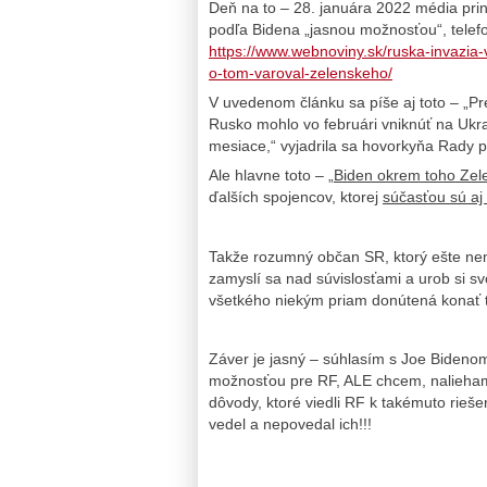
Deň na to – 28. januára 2022 média priná
podľa Bidena „jasnou možnosťou“, telef
https://www.webnoviny.sk/ruska-invazia-
o-tom-varoval-zelenskeho/
V uvedenom článku sa píše aj toto – „Pr
Rusko mohlo vo februári vniknúť na Ukra
mesiace,“ vyjadrila sa hovorkyňa Rady
Ale hlavne toto – „
Biden okrem toho Zel
ďalších spojencov, ktorej
súčasťou sú aj
Takže rozumný občan SR, ktorý ešte ne
zamyslí sa nad súvislosťami a urob si svo
všetkého niekým priam donútená konať t
Záver je jasný – súhlasím s Joe Bideno
možnosťou pre RF, ALE chcem, nalieham,
dôvody, ktoré viedli RF k takémuto rieš
vedel a nepovedal ich!!!