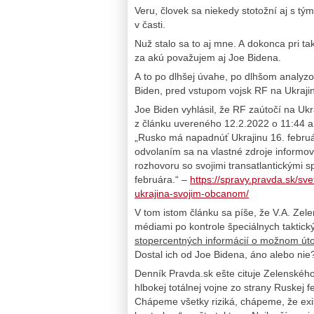
Veru, človek sa niekedy stotožní aj s tým
v časti.
Nuž stalo sa to aj mne. A dokonca pri ta
za akú považujem aj Joe Bidena.
A to po dlhšej úvahe, po dlhšom analyzo
Biden, pred vstupom vojsk RF na Ukraji
Joe Biden vyhlásil, že RF zaútočí na Ukr
z článku uvereného 12.2.2022 o 11:44 a
„Rusko má napadnúť Ukrajinu 16. februára
odvolaním sa na vlastné zdroje informov
rozhovoru so svojimi transatlantickými s
februára.“ –
https://spravy.pravda.sk/sv
ukrajina-svojim-obcanom/
V tom istom článku sa píše, že V.A. Zele
médiami po kontrole špeciálnych taktick
stopercentných informácií o možnom úto
Dostal ich od Joe Bidena, áno alebo nie
Denník Pravda.sk ešte cituje Zelenského 
hlbokej totálnej vojne zo strany Ruskej
Chápeme všetky riziká, chápeme, že exi