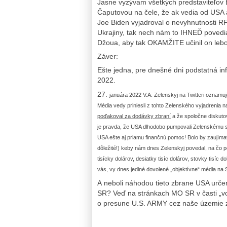
Jasne vyzývam všetkých predstaviteľov 
Čaputovou na čele, že ak vedia od USA a
Joe Biden vyjadroval o nevyhnutnosti R
Ukrajiny, tak nech nám to IHNEĎ povedi
Džoua, aby tak OKAMŽITE učinil on lebo 
Záver:
Ešte jedna, pre dnešné dni podstatná in
2022.
27.
januára 2022 V.A. Zelenskyj na Twitteri oznamu
Média vedy priniesli z tohto Zelenského vyjadrenia na 
poďakoval za dodávky zbraní
a že spoločne diskutova
je pravda, že USA dlhodobo pumpovali Zelenskému s
USA ešte aj priamu finančnú pomoc! Bolo by zaujímav
dôležité!) keby nám dnes Zelenskyj povedal, na čo po
tisícky dolárov, desiatky tisíc dolárov, stovky tisíc 
vás, vy dnes jediné dovolené „objektívne“ média na
A neboli náhodou tieto zbrane USA urče
SR? Veď na stránkach MO SR v časti „v
o presune U.S. ARMY cez naše územie 