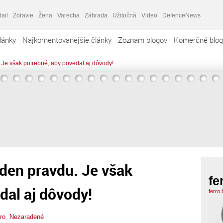
tail
Zdravie
Žena
Varecha
Záhrada
Užitočná
Video
DefenceNews
lánky
Najkomentovanejšie články
Zoznam blogov
Komerčné blog
 Je však potrebné, aby povedal aj dôvody!
den pravdu. Je však
fe
dal aj dôvody!
ferro
rro
,
Nezaradené