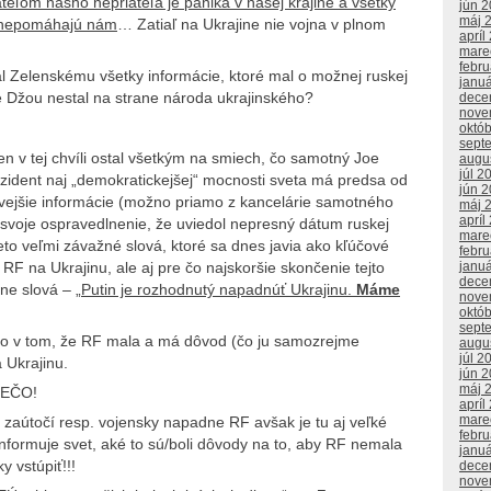
teľom nášho nepriateľa je panika v našej krajine a všetky
jún 
máj 
 a nepomáhajú nám
… Zatiaľ na Ukrajine nie vojna v plnom
apríl
mare
febr
 Zelenskému všetky informácie, ktoré mal o možnej ruskej
janu
te Džou nestal na strane národa ukrajinského?
dece
nove
októ
sept
en v tej chvíli ostal všetkým na smiech, čo samotný Joe
augu
júl 2
zident naj „demokratickejšej“ mocnosti sveta má predsa od
jún 
hlivejšie informácie (možno priamo z kancelárie samotného
máj 
apríl
a svoje ospravedlnenie, že uviedol nepresný dátum ruskej
mare
ieto veľmi závažné slová, ktoré sa dnes javia ako kľúčové
febr
 RF na Ukrajinu, ale aj pre čo najskoršie skončenie tejto
janu
dece
ne slová – „
Putin je rozhodnutý napadnúť Ukrajinu.
Máme
nove
októ
sept
to v tom, že RF mala a má dôvod (čo ju samozrejme
augu
júl 2
 Ukrajinu.
jún 
máj 
PREČO!
apríl
mare
 zaútočí resp. vojensky napadne RF avšak je tu aj veľké
febr
formuje svet, aké to sú/boli dôvody na to, aby RF nemala
janu
y vstúpiť!!!
dece
nove