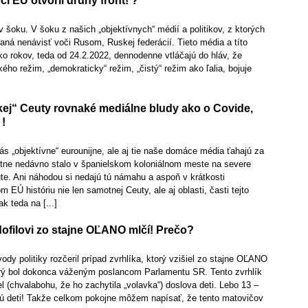
či EÚ otvoril druhý front! ?
 šoku. V šoku z našich „objektívnych“ médií a politikov, z ktorých
daná nenávisť voči Rusom, Ruskej federácií. Tieto média a títo
ľko rokov, teda od 24.2.2022, dennodenne vtláčajú do hláv, že
ého režim, „demokraticky“ režim, „čistý“ režim ako ľalia, bojuje
kej“ Ceuty rovnaké mediálne bludy ako o Covide,
 !
s „objektívne“ eurounijne, ale aj tie naše domáce média ťahajú za
astne nedávno stalo v španielskom koloniálnom meste na severe
te. Ani náhodou si nedajú tú námahu a aspoň v krátkosti
 EÚ históriu nie len samotnej Ceuty, ale aj oblasti, časti tejto
ak teda na [...]
ofilovi zo stajne OĽANO mlčí! Prečo?
ody politiky rozčeril prípad zvrhlíka, ktorý vzišiel zo stajne OĽANO
orý bol dokonca váženým poslancom Parlamentu SR. Tento zvrhlík
el (chvalabohu, že ho zachytila „volavka“) doslova deti. Lebo 13 –
sú deti! Takže celkom pokojne môžem napísať, že tento matovičov