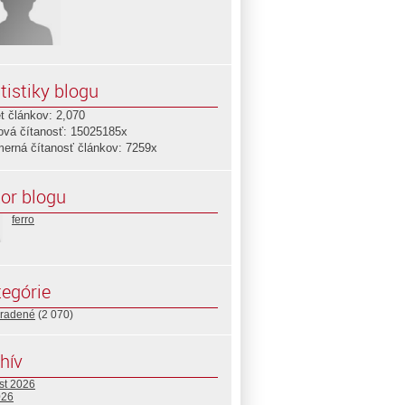
tistiky blogu
t článkov: 2,070
ová čítanosť: 15025185x
merná čítanosť článkov: 7259x
or blogu
ferro
egórie
radené
(2 070)
hív
st 2026
026