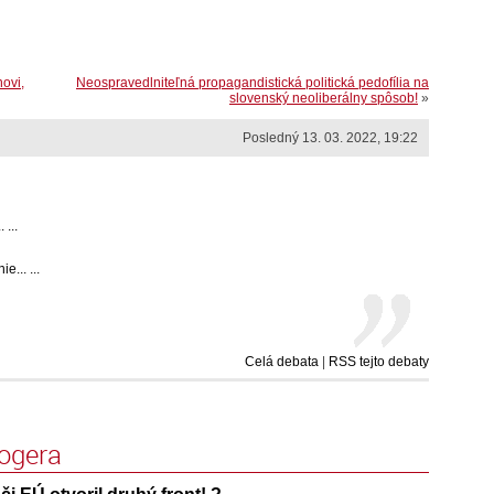
novi,
Neospravedlniteľná propagandistická politická pedofília na
slovenský neoliberálny spôsob!
»
Posledný 13. 03. 2022, 19:22
 ...
... ...
Celá debata
|
RSS tejto debaty
logera