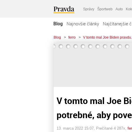
Správy
Športweb
Auto
Kok
Blog
Najnovšie články
Najčítanejšie č
Blog
>
ferro
>
V tomto mal Joe Biden pravdu.
V tomto mal Joe Bi
potrebné, aby pove
13. marca 2022 15:07
, Prečítané 4 287x,
fe