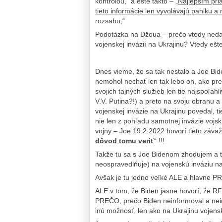
kontrolou,“ a ešte takto – „
Najlepším pria
tieto informácie len vyvolávajú paniku
rozsahu,“
Podotázka na Džoua – prečo vtedy nedal
vojenskej invázií na Ukrajinu? Vtedy eš
Dnes vieme, že sa tak nestalo a Joe Bid
nemohol nechať len tak lebo on, ako pre
svojich tajných služieb len tie najspoľa
V.V. Putina?!) a preto na svoju obranu 
vojenskej invázie na Ukrajinu povedal, t
nie len z pohľadu samotnej invázie vojsk
vojny – Joe 19.2.2022 hovorí tieto závaž
dôvod tomu veriť
“ !!!
Takže tu sa s Joe Bidenom zhodujem a 
neospravedlňuje) na vojenskú inváziu na
Avšak je tu jedno veľké ALE a hlavne 
ALE v tom, že Biden jasne hovorí, že RF
PREČO, prečo Biden neinformoval a nein
inú možnosť, len ako na Ukrajinu vojensk