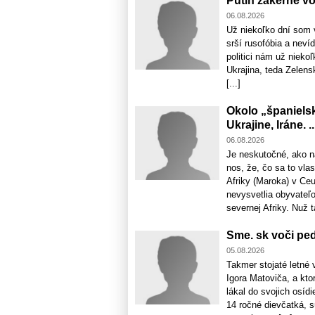
Putin zákerne vo
06.08.2026
Už niekoľko dní som v
srší rusofóbia a neví
politici nám už nieko
Ukrajina, teda Zelensk
[...]
Okolo „španiels
Ukrajine, Iráne. ..
06.08.2026
Je neskutočné, ako ná
nos, že, čo sa to vl
Afriky (Maroka) v Ceu
nevysvetlia obyvateľom
severnej Afriky. Nuž t
Sme. sk voči ped
05.08.2026
Takmer stojaté letné v
Igora Matoviča, a kt
lákal do svojich osídi
14 ročné dievčatká, 