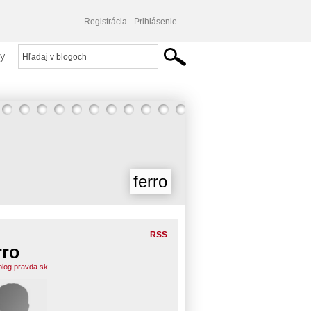
Registrácia
Prihlásenie
y
ferro
RSS
rro
.blog.pravda.sk