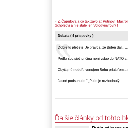
«
Z. Čaputová a čo tak zavolať Putinovi, Macro
Scholzovi a nie stále len Volodymyrovi? !
Debata ( 4 príspevky )
Dobre to pletiete. Je pravda, že Biden dal... ...
Podľa soc.sieti príčina není vstup do NATO a...
Obyčajné nedeľu venujem Bohu priateľom a nie
Jasné podsunutie " „Putin je rozhodnutý... ...
Ďalšie články od tohto b