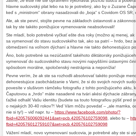
Jasne, že ešte nie ste oprávnení vykonávať pozíciu sudcu a poberať
hlavne sudcovský plat lebo na to je potrebný, ako by o Zuzane Čapu
keď s „ministrom“ obrany nasadzovali do „boja“ s Covidom OS SR, 
Ale, ak ste pevní, stojíte pevne na základoch ústavnosti a zákonnost
tak by ste takéto ponižujúce vymenovanie neabsolvovali!
Ste mladí, bolo potrebné vyčkať ešte dva roky (možno aj menej, a
sa vymenovať do stavu sudcovského tak, ako sa patrí – hrdo, bez
obmedzení na voľnom dýchaní a hlavne nie takto dehonestujúco po
Áno, bolo potrebné sa nezúčastniť takéhoto diktátorsky ponižujúce
vymenovať do sudcovského stavu novými najvyššími ústavnými činit
spôsobom morálne, spoločenský nestrápnia a neponížia!
Pevne verím, že ak ste sa rozhodli absolvovať takéto ponižuje men
dehonestujúce zaobchádzanie s Vami, že si do svojich nových sudco
povesíte v slušivom rámčeku fotografiu z tohto ponižujúceho aktu, 
Čaputovou a „hrdo“ máte nasadené na tvári akési dýchacie zábrany,
ťažké odhaliť Vašu identitu (budete sa touto fotografiou pýšiť pred
o nejakých 30-40 rokov?! Veď Vám môžu povedať – „ale mamka, oc
nie si ty!) – viď napr. tu –
https://www.facebook.com/photo/?
fbid=420576006092441&set=pcb.420576102759098
, alebo tu –
ht
fbid=420576012759107&set=pcb.420576102759098
Vážení mladí, novo vymenovaní sudcovia, je potrebné aby ste si uve