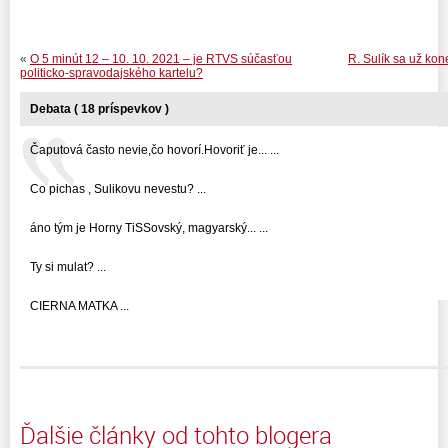
«
O 5 minút 12 – 10. 10. 2021 – je RTVS súčasťou
R. Sulík sa už ko
politicko-spravodajského kartelu?
Debata ( 18 príspevkov )
Čaputová často nevie,čo hovorí.Hovoriť je... ...
Co pichas , Sulikovu nevestu? ...
áno tým je Horny TiSSovský, magyarský... ...
Ty si mulat? ...
CIERNA MATKA ...
Ďalšie články od tohto blogera