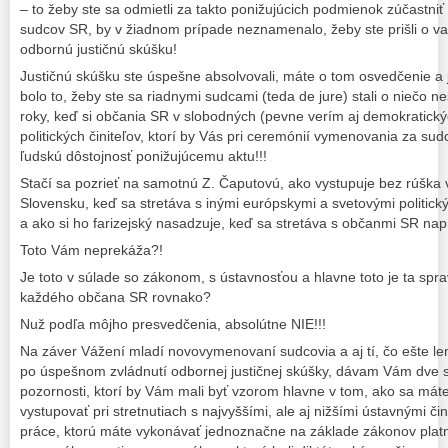
– to žeby ste sa odmietli za takto ponižujúcich podmienok zúčastn
sudcov SR, by v žiadnom prípade neznamenalo, žeby ste prišli o v
odbornú justičnú skúšku!
Justičnú skúšku ste úspešne absolvovali, máte o tom osvedčenie a j
bolo to, žeby ste sa riadnymi sudcami (teda de jure) stali o niečo n
roky, keď si občania SR v slobodných (pevne verím aj demokratický
politických činiteľov, ktorí by Vás pri ceremónií vymenovania za su
ľudskú dôstojnosť ponižujúcemu aktu!!!
Stačí sa pozrieť na samotnú Z. Čaputovú, ako vystupuje bez rúška 
Slovensku, keď sa stretáva s inými európskymi a svetovými politick
a ako si ho farizejský nasadzuje, keď sa stretáva s občanmi SR napr.
Toto Vám neprekáža?!
Je toto v súlade so zákonom, s ústavnosťou a hlavne toto je ta sprav
každého občana SR rovnako?
Nuž podľa môjho presvedčenia, absolútne NIE!!!
Na záver Vážení mladí novovymenovaní sudcovia a aj tí, čo ešte l
po úspešnom zvládnutí odbornej justičnej skúšky, dávam Vám dve 
pozornosti, ktorí by Vám mali byť vzorom hlavne v tom, ako sa mát
vystupovať pri stretnutiach s najvyššími, ale aj nižšími ústavnými čin
práce, ktorú máte vykonávať jednoznačne na základe zákonov pla