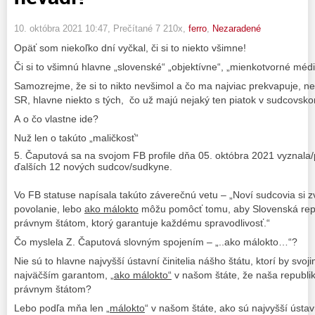
10. októbra 2021 10:47
, Prečítané 7 210x,
ferro
,
Nezaradené
Opäť som niekoľko dní vyčkal, či si to niekto všimne!
Či si to všimnú hlavne „slovenské“ „objektívne“, „mienkotvorné médi
Samozrejme, že si to nikto nevšimol a čo ma najviac prekvapuje, ne
SR, hlavne niekto s tých, čo už majú nejaký ten piatok v sudcovsko
A o čo vlastne ide?
Nuž len o takúto „maličkosť“
Čaputová sa na svojom FB profile dňa 05. októbra 2021 vyznala/
ďalších 12 nových sudcov/sudkyne.
Vo FB statuse napísala takúto záverečnú vetu – „Noví sudcovia si zvo
povolanie, lebo
ako málokto
môžu pomôcť tomu, aby Slovenská repu
právnym štátom, ktorý garantuje každému spravodlivosť.“
Čo myslela Z. Čaputová slovným spojením – „..ako málokto…“?
Nie sú to hlavne najvyšší ústavní činitelia nášho štátu, ktorí by svo
najväčším garantom, „
ako málokto“
v našom štáte, že naša republi
právnym štátom?
Lebo podľa mňa len „
málokto
“ v našom štáte, ako sú najvyšší ústav