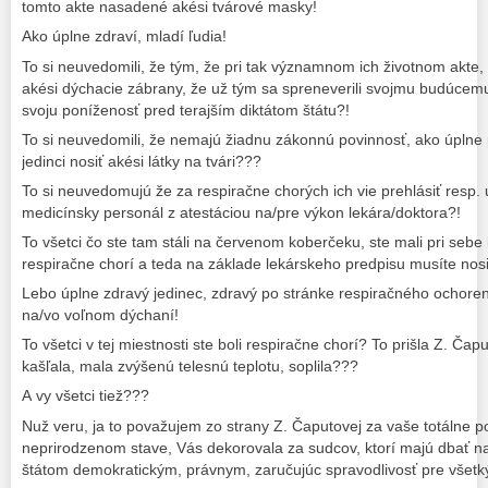
tomto akte nasadené akési tvárové masky!
Ako úplne zdraví, mladí ľudia!
To si neuvedomili, že tým, že pri tak významnom ich životnom akte,
akési dýchacie zábrany, že už tým sa spreneverili svojmu budúcemu
svoju poníženosť pred terajším diktátom štátu?!
To si neuvedomili, že nemajú žiadnu zákonnú povinnosť, ako úplne p
jedinci nosiť akési látky na tvári???
To si neuvedomujú že za respiračne chorých ich vie prehlásiť resp.
medicínsky personál z atestáciou na/pre výkon lekára/doktora?!
To všetci čo ste tam stáli na červenom koberčeku, ste mali pri sebe
respiračne chorí a teda na základe lekárskeho predpisu musíte nosi
Lebo úplne zdravý jedinec, zdravý po stránke respiračného ochor
na/vo voľnom dýchaní!
To všetci v tej miestnosti ste boli respiračne chorí? To prišla Z. Ča
kašľala, mala zvýšenú telesnú teplotu, soplila???
A vy všetci tiež???
Nuž veru, ja to považujem zo strany Z. Čaputovej za vaše totálne 
neprirodzenom stave, Vás dekorovala za sudcov, ktorí majú dbať na
štátom demokratickým, právnym, zaručujúc spravodlivosť pre všetk