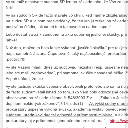
Vy sa totiž nestávate sudcom SR len na základe toho, že Vás za s
NIE!
Vy sa sudcom SR de facto stávate vo chvíli, keď riadne zložite/abso
na sudcu SR a ja som presvedčený, že ten kto ju získal na základe 
poctivého štúdia, tak sa pri tom takpovediac riadne zapotil!
Lebo dostať sa až k samotnému aktu odbornej justičnej skúšky, pre 
ľahké!
Nuž áno, možno to bolo ľahké vykonať „justičnú skúšku“ pre takých 
napr. samotná Zuzana Čaputová, či taký najšpeciálnejší prokurátor 
„poctivci“!!!
Vy ste Vážení mladí, dnes už sudcovia, nezískali resp. úspešne nea
lebo ste mali „zodpovedne“, pri samotnej skúške nasadené rúško, či
Aspoň dúfam, že nie.
Vy ste justičnú skúšku úspešne absolvovali preto lebo ste sa na ňu p
de facto sudcami stali ihneď po tom, ako Vám bolo odovzdané osv
absolvovaní na základe zákona č. 548/2003 Z.z. – „Zákon o Justič
doplnení niektorých zákonov“, §14, ods.(1) – „
Ak vyšší súdny úradn
prokuratúry
úspešne vykoná skúšku, akadémia vystaví osvedčenie o
súdnemu úradníkovi riaditeľ odovzdá v prítomnosti ministra
, a ak i
prokuratúry, aj v prítomnosti generálneho prokurátora.“ –
https://w