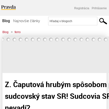
Registrácia
Prihlásenie
Blog
Najnovšie články
Najčítanejšie články
Blog
>
ferro
Najkomentovanejšie články
>
Z. Čaputová hrubým spôsobom ponížila sudcovský stav SR! Sudcovia SR,
Zoznam blogov
Vám to nevadí?
Komerčné blogy
Z. Čaputová hrubým spôsobom 
sudcovský stav SR! Sudcovia S
nevadí?