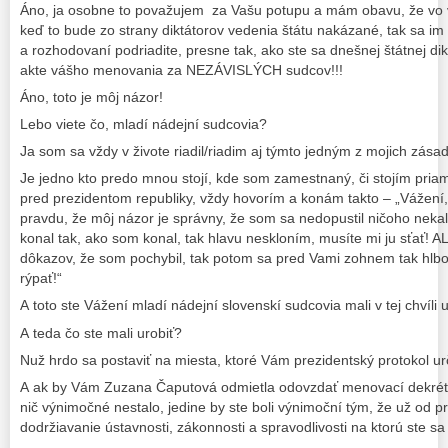
Áno, ja osobne to považujem za Vašu potupu a mám obavu, že vo
keď to bude zo strany diktátorov vedenia štátu nakázané, tak sa i
a rozhodovaní podriadite, presne tak, ako ste sa dnešnej štátnej di
akte vášho menovania za NEZÁVISLÝCH sudcov!!!
Áno, toto je môj názor!
Lebo viete čo, mladí nádejní sudcovia?
Ja som sa vždy v živote riadil/riadim aj týmto jedným z mojich zá
Je jedno kto predo mnou stojí, kde som zamestnaný, či stojím pri
pred prezidentom republiky, vždy hovorím a konám takto – „Vážen
pravdu, že môj názor je správny, že som sa nedopustil ničoho neka
konal tak, ako som konal, tak hlavu neskloním, musíte mi ju sťať! 
dôkazov, že som pochybil, tak potom sa pred Vami zohnem tak hl
rýpať!“
A toto ste Vážení mladí nádejní slovenskí sudcovia mali v tej chvíli ur
A teda čo ste mali urobiť?
Nuž hrdo sa postaviť na miesta, ktoré Vám prezidentský protokol ur
A ak by Vám Zuzana Čaputová odmietla odovzdať menovací dekrét 
nič výnimočné nestalo, jedine by ste boli výnimoční tým, že už od p
dodržiavanie ústavnosti, zákonnosti a spravodlivosti na ktorú ste sa 