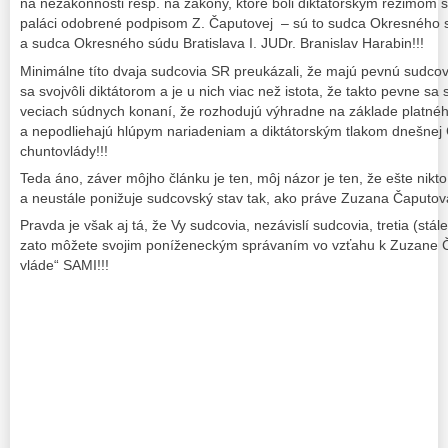
na nezákonnosti resp. na zákony, ktoré boli diktátorským režimom 
paláci odobrené podpisom Z. Čaputovej – sú to sudca Okresného s
a sudca Okresného súdu Bratislava I. JUDr. Branislav Harabin!!!
Minimálne títo dvaja sudcovia SR preukázali, že majú pevnú sudco
sa svojvôli diktátorom a je u nich viac než istota, že takto pevne sa
veciach súdnych konaní, že rozhodujú výhradne na základe platn
a nepodliehajú hlúpym nariadeniam a diktátorským tlakom dnešnej 
chuntovlády!!!
Teda áno, záver môjho článku je ten, môj názor je ten, že ešte nikto 
a neustále ponižuje sudcovský stav tak, ako práve Zuzana Čaputov
Pravda je však aj tá, že Vy sudcovia, nezávislí sudcovia, tretia (stál
zato môžete svojim poníženeckým správaním vo vzťahu k Zuzane Č
vláde“ SAMI!!!