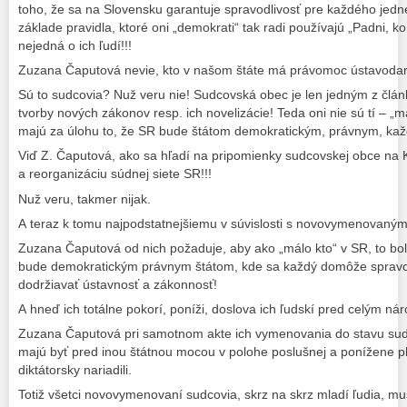
toho, že sa na Slovensku garantuje spravodlivosť pre každého je
základe pravidla, ktoré oni „demokrati“ tak radi používajú „Padni, 
nejedná o ich ľudí!!!
Zuzana Čaputová nevie, kto v našom štáte má právomoc ústavoda
Sú to sudcovia? Nuž veru nie! Sudcovská obec je len jedným z člán
tvorby nových zákonov resp. ich novelizácie! Teda oni nie sú tí – „m
majú za úlohu to, že SR bude štátom demokratickým, právnym, kaž
Viď Z. Čaputová, ako sa hľadí na pripomienky sudcovskej obce na
a reorganizáciu súdnej siete SR!!!
Nuž veru, takmer nijak.
A teraz k tomu najpodstatnejšiemu v súvislosti s novovymenovaný
Zuzana Čaputová od nich požaduje, aby ako „málo kto“ v SR, to boli
bude demokratickým právnym štátom, kde sa každý domôže spravod
dodržiavať ústavnosť a zákonnosť!
A hneď ich totálne pokorí, poníži, doslova ich ľudskí pred celým n
Zuzana Čaputová pri samotnom akte ich vymenovania do stavu sud
majú byť pred inou štátnou mocou v polohe poslušnej a ponížene pln
diktátorsky nariadili.
Totiž všetci novovymenovaní sudcovia, skrz na skrz mladí ľudia, mu