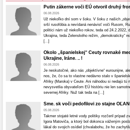
Putin zákerne voči EÚ otvoril druhý fron
06.08.2026
Už niekoľko dní som v šoku. V šoku z našich „objek
srší rusofóbia a nevídaná nenávisť voči Rusom, Rus
politici nám už niekoľko rokov, teda od 24.2.2022, 
Ukrajina, teda Zelenského režim, „demokraticky“ reži
[...]
Okolo „španielskej“ Ceuty rovnaké med
Ukrajine, Iráne. .. !
06.08.2026
Je neskutočné, ako nás „objektívne“ eurounijne, al
nos, že, čo sa to vlastne nedávno stalo v španiel
Afriky (Maroka) v Ceute. Ani náhodou si nedajú tú
nevysvetlia obyvateľom EÚ históriu nie len samotnej 
severnej Afriky. Nuž tak teda na [...]
Sme. sk voči pedofilovi zo stajne OĽA
05.08.2026
Takmer stojaté letné vody politiky rozčeril prípad z
Igora Matoviča, a ktorý bol dokonca váženým posl
lákal do svojich osídiel (chvalabohu, že ho zachytil