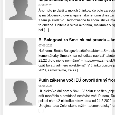
07.08.2026
Áno, toto je ďalší z mojich článkov, čo bolo za soc
aj na Slovensku oveľa lepšie, ako je tomu dnes za
z tém je školstvo. Jednoznačne to socialistické m
to dnešné. Učitelia a škola ako taká, mali/mala v s
bol [...]
B. Balogová zo Sme. sk má pravdu – áno
07.08.2026
Nuž veru, Beáta Balogová exšéfredaktorka Sme.sk,
komentátorky Sme.sk, sa odhodlala napísať takúto 
21:22 „Toto nie je normálne“ – https://www.sme.sk/
opäť bola „nadmieru objektívna“. V článku opisuje 
2023, samozrejme, že sa [...]
Putin zákerne voči EÚ otvoril druhý fron
06.08.2026
Už niekoľko dní som v šoku. V šoku z našich „objek
srší rusofóbia a nevídaná nenávisť voči Rusom, Rus
politici nám už niekoľko rokov, teda od 24.2.2022, 
Ukrajina, teda Zelenského režim, „demokraticky“ reži
[...]