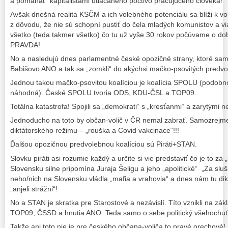
a pomáhať“ kapitalistami utláčaného poctivo pracujúceho človeka!
Avšak dnešná realita KSČM a ich volebného potenciálu sa blíži k 
z dôvodu, že nie sú schopní pustiť do čela mladých komunistov a via
všetko (teda takmer všetko) čo tu už vyše 30 rokov počúvame o dobe
PRAVDA!
No a nasledujú dnes parlamentné české opozičné strany, ktoré sam
Babišovo ANO a tak sa „zomkli“ do akýchsi mačko-psovitých predvol
Jednou takou mačko-psovitou koalíciou je koalícia SPOLU (podob
náhodná). České SPOLU tvoria ODS, KDU-ČSL a TOP09.
Totálna katastrofa! Spojili sa „demokrati“ s „kresťanmi“ a zarytými n
Jednoducho na toto by občan-volič v ČR nemal zabrať. Samozrejme 
diktátorského režimu – „rouška a Covid vakcinace“!!!
Ďalšou opozičnou predvolebnou koalíciou sú Piráti+STAN.
Slovku piráti asi rozumie každý a určite si vie predstaviť čo je to za 
Slovensku silne pripomína Juraja Šeligu a jeho „apolitické“ „Za sl
neho/nich na Slovensku vládla „mafia a vrahovia“ a dnes nám tu dik
„anjeli strážni“!
No a STAN je skratka pre Starostové a nezávislí. Títo vznikli na z
TOP09, ČSSD a hnutia ANO. Teda samo o sebe politický všehochuť
Takže ani toto nie je pre českého občana-voliča to pravé orechové! 