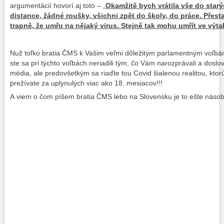
argumentácií hovorí aj toto – „
Okamžitě bych vrátila vše do starý
distance, žádné roušky, všichni zpět do školy, do práce. Přesta
trapně, že umřu na nějaký virus. Stejně tak mohu umřít ve výta
Nuž toľko bratia ČMS k Vašim veľmi dôležitým parlamentným voľbá
ste sa pri týchto voľbách neriadili tým, čo Vám narozprávali a doslov
média, ale predovšetkým sa riaďte tou Covid šialenou realitou, ktorú 
prežívate za uplynulých viac ako 18. mesiacov!!!
A viem o čom píšem bratia ČMS lebo na Slovensku je to ešte násobn