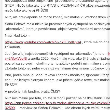
nevystupovala lebo „objektívne“ predvolebné prieskumné agentúry (
STEM! Niečo také ako pre RTVS je MEDIAN.sk) ČR akosi nezaregist
niečo také ako je aj PHŠD!!!
Nuž, ale prekvapenie sa môže konať, minimálne v Stredočeskom kra
Soňa Peková mala niekoľko predvolebných vystúpení na sociálnych s
„alternatíve“, ktorá je poväčšinou „objektívnymi“ médiami označov
Napríklad toto –
https://www.youtube.com/watch?v=nYCTpdKrys4
, ktoré má do dne
zhliadnutí.
Jedným z jej najsledovanejších vystúpení na „alternatíve“ je toto –
h
v=3AfokVbej8I
z apríla 2020, ktoré malo viac, ako 643 tisíc zhliadnut
pozreli sa so svojim okolím o tento zážitok podelili minimálne s trom
základe tohto jediného videa už vie takmer dva milióny občanov, 
Áno, podľa mňa je Soňa Peková i napriek mediálnej ignorancií resp
cenu, politickým čiernym koňom, ako píšem vyššie texte, minimálne
PHŠD!!!
A prečo jej tak fandím, bratia ČMS?
Nuž minimálne pre toto, čo ste si mohli pozrieť na českej stanici
https://cnn.iprima.cz/sledujte-v-tv-zadne-distance-a-rousky-vsichni
32599
– interview so Soňou Pekovou, kde okrem iných veľmi rozu