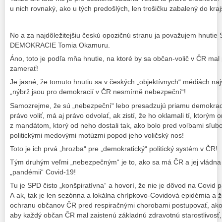
u nich rovnaký, ako u tých predošlých, len trošičku zabalený do kraj
No a za najdôležitejšiu českú opozičnú stranu ja považujem hnu
DEMOKRACIE Tomia Okamuru.
Áno, toto je podľa mňa hnutie, na ktoré by sa občan-volič v ČR mal 
zamerať!
Je jasné, že tomuto hnutiu sa v českých „objektívnych“ médiách na
„nýbrž jsou pro demokracií v ČR nesmírně nebezpeční“!
Samozrejme, že sú „nebezpeční“ lebo presadzujú priamu demokraci
právo voliť, má aj právo odvolať, ak zistí, že ho oklamali tí, ktorým
z mandátom, ktorý od neho dostali tak, ako bolo pred voľbami sľub
politickými medovými motúzmi popod jeho voličský nos!
Toto je ich prvá „hrozba“ pre „demokratický“ politický systém v ČR!
Tým druhým veľmi „nebezpečným“ je to, ako sa má ČR a jej vládna 
„pandémii“ Covid-19!
Tu je SPD čisto „konšpiratívna“ a hovorí, že nie je dôvod na Covid 
A ak, tak je len sezónna a lokálna chrípkovo-Covidová epidémia a 
ochranu občanov ČR pred respiračnými chorobami postupovať, ako 
aby každý občan ČR mal zaistenú základnú zdravotnú starostlivosť,