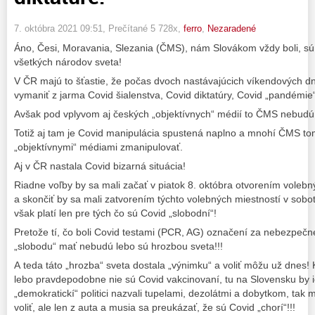
7. októbra 2021 09:51
, Prečítané 5 728x,
ferro
,
Nezaradené
Áno, Česi, Moravania, Slezania (ČMS), nám Slovákom vždy boli, sú 
všetkých národov sveta!
V ČR majú to šťastie, že počas dvoch nastávajúcich víkendových dn
vymaniť z jarma Covid šialenstva, Covid diktatúry, Covid „pandémie“
Avšak pod vplyvom aj českých „objektívnych“ médií to ČMS nebudú
Totiž aj tam je Covid manipulácia spustená naplno a mnohí ČMS tom
„objektívnymi“ médiami zmanipulovať.
Aj v ČR nastala Covid bizarná situácia!
Riadne voľby by sa mali začať v piatok 8. októbra otvorením volebn
a skončiť by sa mali zatvorením týchto volebných miestností v sobo
však platí len pre tých čo sú Covid „slobodní“!
Pretože tí, čo boli Covid testami (PCR, AG) označení za nebezpečne
„slobodu“ mať nebudú lebo sú hrozbou sveta!!!
A teda táto „hrozba“ sveta dostala „výnimku“ a voliť môžu už dnes!
lebo pravdepodobne nie sú Covid vakcinovaní, tu na Slovensku by ich
„demokratickí“ politici nazvali tupelami, dezolátmi a dobytkom, tak 
voliť, ale len z auta a musia sa preukázať, že sú Covid „chorí“!!!