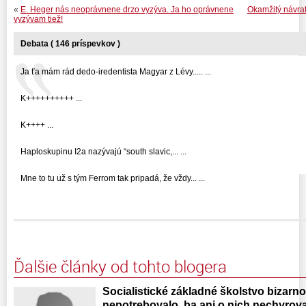
«
E. Heger nás neoprávnene drzo vyzýva. Ja ho oprávnene
Okamžitý návrat
vyzývam tiež!
Debata ( 146 príspevkov )
Ja ťa mám rád dedo-iredentista Magyar z Lévy..... ...
K++++++++++ ...
K++++ ...
Haploskupinu I2a nazývajú “south slavic,... ...
Mne to tu už s tým Ferrom tak pripadá, že vždy... ...
Ďalšie články od tohto blogera
Socialistické základné školstvo bizarno
nepotrebovalo, ba ani o nich nechyrova