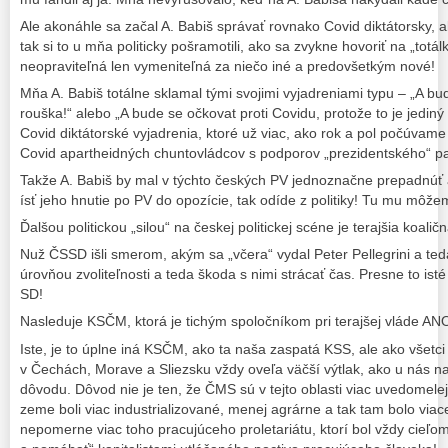
Ale akonáhle sa začal A. Babiš správať rovnako Covid diktátorsky,
tak si to u mňa politicky pošramotili, ako sa zvykne hovoriť na „totál
neopraviteľná len vymeniteľná za niečo iné a predovšetkým nové!
Mňa A. Babiš totálne sklamal tými svojimi vyjadreniami typu – „A b
rouška!“ alebo „A bude se očkovat proti Covidu, protože to je jediný
Covid diktátorské vyjadrenia, ktoré už viac, ako rok a pol počúvame
Covid apartheidných chuntovládcov s podporov „prezidentského“ pa
Takže A. Babiš by mal v týchto českých PV jednoznačne prepadnúť 
ísť jeho hnutie po PV do opozície, tak odíde z politiky! Tu mu môže
Ďalšou politickou „silou“ na českej politickej scéne je terajšia koal
Nuž ČSSD išli smerom, akým sa „včera“ vydal Peter Pellegrini a teda 
úrovňou zvoliteľnosti a teda škoda s nimi strácať čas. Presne to is
SD!
Nasleduje KSČM, ktorá je tichým spoločníkom pri terajšej vláde A
Iste, je to úplne iná KSČM, ako ta naša zaspatá KSS, ale ako všetci
v Čechách, Morave a Sliezsku vždy oveľa väčší výtlak, ako u nás na
dôvodu. Dôvod nie je ten, že ČMS sú v tejto oblasti viac uvedomelej
zeme boli viac industrializované, menej agrárne a tak tam bolo viac
nepomerne viac toho pracujúceho proletariátu, ktorí bol vždy cieľom