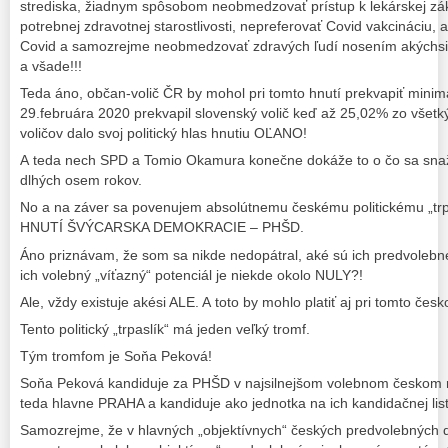
strediska, žiadnym spôsobom neobmedzovať prístup k lekárskej zákl
potrebnej zdravotnej starostlivosti, nepreferovať Covid vakcináciu, 
Covid a samozrejme neobmedzovať zdravých ľudí nosením akýchsi
a všade!!!
Teda áno, občan-volič ČR by mohol pri tomto hnutí prekvapiť minim
29.februára 2020 prekvapil slovenský volič keď až 25,02% zo všet
voličov dalo svoj politický hlas hnutiu OĽANO!
A teda nech SPD a Tomio Okamura konečne dokáže to o čo sa snaží 
dlhých osem rokov.
No a na záver sa povenujem absolútnemu českému politickému „trp
HNUTÍ ŠVÝCARSKA DEMOKRACIE – PHŠD.
Áno priznávam, že som sa nikde nedopátral, aké sú ich predvolebn
ich volebný „víťazný“ potenciál je niekde okolo NULY?!
Ale, vždy existuje akési ALE. A toto by mohlo platiť aj pri tomto česk
Tento politický „trpaslík“ má jeden veľký tromf.
Tým tromfom je Soňa Peková!
Soňa Peková kandiduje za PHŠD v najsilnejšom volebnom českom r
teda hlavne PRAHA a kandiduje ako jednotka na ich kandidačnej list
Samozrejme, že v hlavných „objektívnych“ českých predvolebných