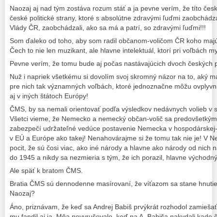
Naozaj aj nad tým zostáva rozum stáť a ja pevne verím, že títo česk
české politické strany, ktoré s absolútne zdravými ľuďmi zaobchádza
Vlády ČR, zaobchádzali, ako sa má a patrí, so zdravými ľuďmi!!!
Som ďaleko od toho, aby som radil občanom-voličom ČR koho majú v
Čech to nie len muzikant, ale hlavne intelektuál, ktorí pri voľbách m
Pevne verím, že tomu bude aj počas nastávajúcich dvoch českých 
Nuž i napriek všetkému si dovolím svoj skromný názor na to, aký ma
pre nich tak významných voľbách, ktoré jednoznačne môžu ovplyvniť
aj v iných štátoch Európy!
ČMS, by sa nemali orientovať podľa výsledkov nedávnych volieb v
Všetci vieme, že Nemecko a nemecký občan-volič sa predovšetkým s
zabezpečí udržateľné vedúce postavenie Nemecka v hospodárskej-f
v EÚ a Európe ako takej! Nenahovárajme si že tomu tak nie je! V 
pocit, že sú čosi viac, ako iné národy a hlavne ako národy od nich
do 1945 a nikdy sa nezmieria s tým, že ich porazil, hlavne východ
Ale späť k bratom ČMS.
Bratia ČMS sú dennodenne masírovaní, že víťazom sa stane hnuti
Naozaj?
Áno, priznávam, že keď sa Andrej Babiš prvýkrát rozhodol zamiešať 
mu fandil aj ja. Mňa nevyrušovalo, keď na A. Babiša nakydali kade 