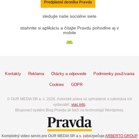
Predplatné denníka Pravda
sledujte naše sociálne siete
stiahnite si aplikáciu a čítajte Pravdu pohodlne aj v
mobile
Kontakty
Reklama
Otázky a odpovede
Podmienky používania
Cookies
GDPR
© OUR MEDIA SR a. s. 2026. Autorské práva sú vyhradené a vykonáva ich
vydavateľ,
viac info
.
Blogovací systém Blog.Pravda.sk beží na technológií Wordpress.
Kompletný video servis pre OUR MEDIA SR a.s. zabezpečuje
ARBERTO GROUP