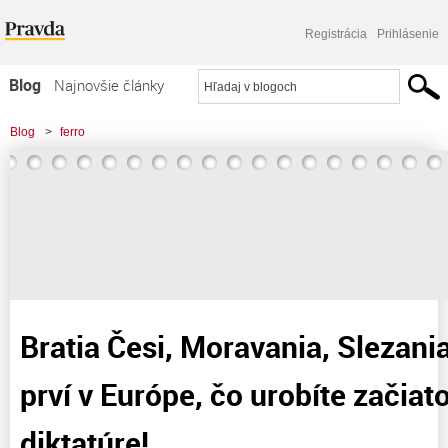
Registrácia
Prihlásenie
Blog
Najnovšie články
Najčítanejšie články
Blog
>
ferro
Najkomentovanejšie články
>
Bratia Česi, Moravania, Slezania, môžete byť prví v Európe, čo urobíte
Zoznam blogov
začiatok konca covid
Komerčné blogy
Bratia Česi, Moravania, Slezani
prví v Európe, čo urobíte začia
diktatúre!