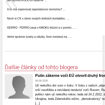
Na OLANOVOLIČov opatrne ...
A čo má ospevovat zapredancov sionizmu? ...
Nech si CK v rámci svojich dobrých kontaktov... ...
GERRO - FERRO zasa v AMOKU blúzni a o pomóc... ...
Velmi správne úvahy a otázky. Som zvedavý na... ...
Ďalšie články od tohto blogera
Putin zákerne voči EÚ otvoril druhý fron
06.08.2026
Už niekoľko dní som v šoku. V šoku z našich „objek
srší rusofóbia a nevídaná nenávisť voči Rusom, Rus
politici nám už niekoľko rokov, teda od 24.2.2022, 
Ukrajina, teda Zelenského režim, „demokraticky“ reži
[...]