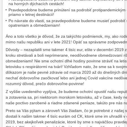
na horných dýchacích cestách!
Pravdepodobne budeme prinútení sa podrobiť protipandemickým
priamo v letnej destinácií!
Po návrate do vlasti, sa pravdepodobne budeme musieť podrobi
opatreniam a obmedzeniam!
Áno a toto všetko je dôvod, že za takýchto podmienok, my, ako rod
mimo našu republiku ani v lete 2021! Opäť sa správame zodpovedn
Dôvody – nezaplatili sme takmer 4 tisíc eur, ešte v decembri 2019
kroku stretávali a boli neprimerane, neodôvodnene obmedzovaní 
obmedzeniami! Nie sme ochotní dlhé hodiny povinne stráviť na letis
letovisku s respirátormi na tvári! Vzhľadom nato, že sme sa k svoj
dôkazom je naše pevné zdravie od marca 2020 až do dnešných dní,
nechať dobrovoľne zaočkovať lebo ani jednej Covid vakcíne nedôv
rozumný dôvod, prečo dobrovoľne-povinne!
Z vyššie uvedeného vyplýva, že budeme ochotní opustiť našu repub
a zotavenia sa, pri niektorom morskom letovisku, až v čase, kedy 
naše poctivo zarobené a riadne zdanené peniaze, takúto pre nás na
Preto sa Vás pýtam a zároveň Vás žiadam, čo je potrebné z našej 
dostali k našim takmer 4 tisíc eurám od CK, ktoré sme im uhradili v
2019, bez akejkoľvek penalizácie, ktoré by sme s najväčšou pravde