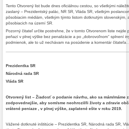
Tento Otvorený list bude dnes oficiálnou cestou, so všetkými náleži
zaslaný – Prezidentský palác, NR SR, Vláda SR, všetkým poslanc
pôsobiacim médiám, všetkým týmto listom dotknutým slovenským, a
pôsobiacich na území SR.
Pozorný čitateľ určite postrehne, že v tomto Otvorenom liste nejde p
peňazí v plnej výške bez penalizácie a po „dobrovoľnom“ splnení 
podmienok, ale to už nechávam na posúdenie a komentár čitateľa
_____________________________________________________
Prezidentka SR
Národná rada SR
Vláda SR
Otvorený list – Žiadosť o podanie návrhu, ako sa mám/máme 
zodpovednejšie, aby som/sme neohrozil/li životy a zdravie ob
vrátené peniaze , v plnej výške, zaplatené ešte v roku 2019.
Vážené dotknuté inštitúcie – Prezidentka SR, Národná rada SR, Vl