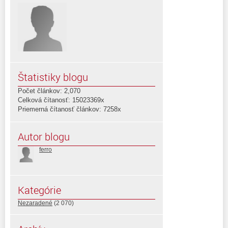
Štatistiky blogu
Počet článkov: 2,070
Celková čítanosť: 15023369x
Priemerná čítanosť článkov: 7258x
Autor blogu
ferro
Kategórie
Nezaradené
(2 070)