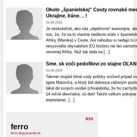
Okolo „španielskej“ Ceuty rovnaké med
Ukrajine, Iráne. .. !
06.08.2026
Je neskutočné, ako nás „objektívne“ eurounijne, al
nos, že, čo sa to vlastne nedávno stalo v španiel
Afriky (Maroka) v Ceute. Ani náhodou si nedajú tú
nevysvetlia obyvateľom EÚ históriu nie len samotnej 
severnej Afriky. Nuž tak teda na [...]
Sme. sk voči pedofilovi zo stajne OĽA
05.08.2026
Takmer stojaté letné vody politiky rozčeril prípad z
Igora Matoviča, a ktorý bol dokonca váženým posl
lákal do svojich osídiel (chvalabohu, že ho zachytil
14 ročné dievčatká, sú deti! Takže celkom pokojn
exposlanec, [...]
RSS
ferro
ferro.blog.pravda.sk