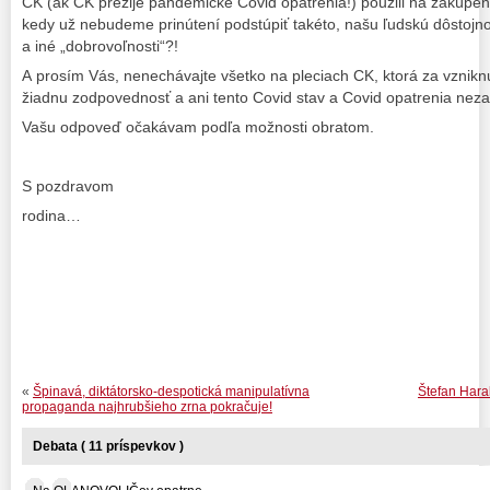
CK (ak CK prežije pandemické Covid opatrenia!) použili na zakúpeni
kedy už nebudeme prinútení podstúpiť takéto, našu ľudskú dôstojno
a iné „dobrovoľnosti“?!
A prosím Vás, nenechávajte všetko na pleciach CK, ktorá za vznikn
žiadnu zodpovednosť a ani tento Covid stav a Covid opatrenia nezapr
Vašu odpoveď očakávam podľa možnosti obratom.
S pozdravom
rodina…
«
Špinavá, diktátorsko-despotická manipulatívna
Štefan Hara
propaganda najhrubšieho zrna pokračuje!
Debata ( 11 príspevkov )