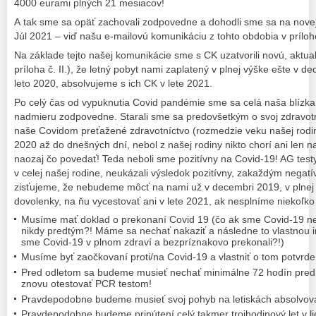
4000 eurami plných 21 mesiacov!
A tak sme sa opäť zachovali zodpovedne a dohodli sme sa na nove
Júl 2021 – viď našu e-mailovú komunikáciu z tohto obdobia v príloh
Na základe tejto našej komunikácie sme s CK uzatvorili novú, aktua
príloha č. II.), že letný pobyt nami zaplatený v plnej výške ešte v
leto 2020, absolvujeme s ich CK v lete 2021.
Po celý čas od vypuknutia Covid pandémie sme sa celá naša blízka a
nadmieru zodpovedne. Starali sme sa predovšetkým o svoj zdravotný
naše Covidom preťažené zdravotníctvo (rozmedzie veku našej rodiny
2020 až do dnešných dní, nebol z našej rodiny nikto chorí ani len n
naozaj čo povedať! Teda neboli sme pozitívny na Covid-19! AG testy
v celej našej rodine, neukázali výsledok pozitívny, zakaždým negatí
zisťujeme, že nebudeme môcť na nami už v decembri 2019, v plnej v
dovolenky, na ňu vycestovať ani v lete 2021, ak nesplníme niekoľk
Musíme mať doklad o prekonaní Covid 19 (čo ak sme Covid-19 ne
nikdy predtým?! Máme sa nechať nakaziť a následne to vlastnou i
sme Covid-19 v plnom zdraví a bezpríznakovo prekonali?!)
Musíme byť zaočkovaní proti/na Covid-19 a vlastniť o tom potvrde
Pred odletom sa budeme musieť nechať minimálne 72 hodín pre
znovu otestovať PCR testom!
Pravdepodobne budeme musieť svoj pohyb na letiskách absolvova
Pravdepodobne budeme prinútení celý takmer trojhodinový let v lie