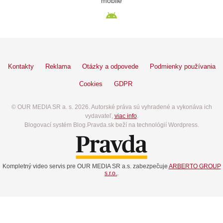
mobile
Kontakty
Reklama
Otázky a odpovede
Podmienky používania
Cookies
GDPR
© OUR MEDIA SR a. s. 2026. Autorské práva sú vyhradené a vykonáva ich
vydavateľ,
viac info
.
Blogovací systém Blog.Pravda.sk beží na technológií Wordpress.
Kompletný video servis pre OUR MEDIA SR a.s. zabezpečuje
ARBERTO GROUP
s.r.o.
.