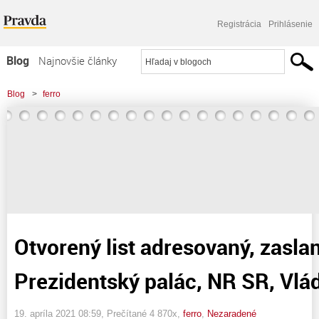
Registrácia
Prihlásenie
Blog
Najnovšie články
Najčítanejšie články
Blog
>
ferro
Najkomentovanejšie články
>
Otvorený list adresovaný, zaslaný – Prezidentský palác, NR SR, Vláda SR
Zoznam blogov
Komerčné blogy
Otvorený list adresovaný, zasla
Prezidentský palác, NR SR, Vlá
19. apríla 2021 08:59
, Prečítané 4 870x,
ferro
,
Nezaradené