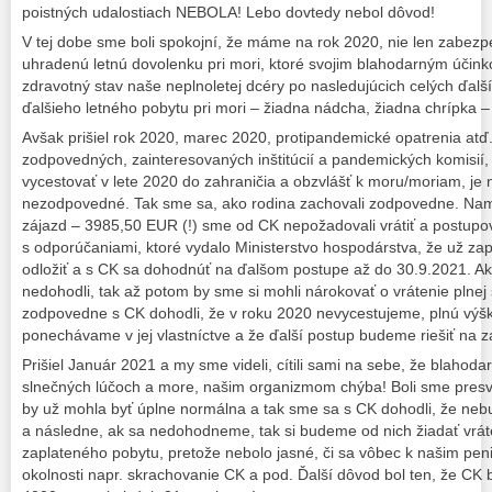
poistných udalostiach NEBOLA! Lebo dovtedy nebol dôvod!
V tej dobe sme boli spokojní, že máme na rok 2020, nie len zabezpe
uhradenú letnú dovolenku pri mori, ktoré svojim blahodarným účink
zdravotný stav naše neplnoletej dcéry po nasledujúcich celých ďal
ďalšieho letného pobytu pri mori – žiadna nádcha, žiadna chrípka –
Avšak prišiel rok 2020, marec 2020, protipandemické opatrenia atď
zodpovedných, zainteresovaných inštitúcií a pandemických komisií,
vycestovať v lete 2020 do zahraničia a obzvlášť k moru/moriam, je 
nezodpovedné. Tak sme sa, ako rodina zachovali zodpovedne. Nami
zájazd – 3985,50 EUR (!) sme od CK nepožadovali vrátiť a postupov
s odporúčaniami, ktoré vydalo Ministerstvo hospodárstva, že už za
odložiť a s CK sa dohodnúť na ďalšom postupe až do 30.9.2021. Ak
nedohodli, tak až potom by sme si mohli nárokovať o vrátenie plne
zodpovedne s CK dohodli, že v roku 2020 nevycestujeme, plnú výš
ponechávame v jej vlastníctve a že ďalší postup budeme riešiť na z
Prišiel Január 2021 a my sme videli, cítili sami na sebe, že blahod
slnečných lúčoch a more, našim organizmom chýba! Boli sme presv
by už mohla byť úplne normálna a tak sme sa s CK dohodli, že ne
a následne, ak sa nedohodneme, tak si budeme od nich žiadať vrát
zaplateného pobytu, pretože nebolo jasné, či sa vôbec k našim p
okolnosti napr. skrachovanie CK a pod. Ďalší dôvod bol ten, že CK