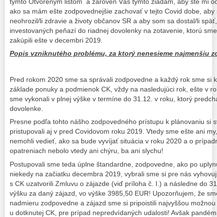
týmto Otvoreným listom a zároveň Vás týmto žiadam, aby ste mi odpo
ako sa mám ešte zodpovednejšie zachovať v tejto Covid dobe, ab
neohrozil/li zdravie a životy občanov SR a aby som sa dostal/li späť
investovaných peňazí do riadnej dovolenky na zotavenie, ktorú sme 
zakúpili ešte v decembri 2019.
Popis vzniknutého problému, za ktorý nenesieme najmenšiu 
Pred rokom 2020 sme sa správali zodpovedne a každý rok sme si k
základe ponuky a podmienok CK, vždy na nasledujúci rok, ešte v r
sme vykonali v plnej výške v termíne do 31.12. v roku, ktorý predch
dovolenke.
Presne podľa tohto nášho zodpovedného prístupu k plánovaniu si sv
pristupovali aj v pred Covidovom roku 2019. Vtedy sme ešte ani my,
nemohli vedieť, ako sa bude vyvíjať situácia v roku 2020 a o prípa
opatreniach nebolo vtedy ani chýru, ba ani slychu!
Postupovali sme teda úplne štandardne, zodpovedne, ako po uplynu
niekedy na začiatku decembra 2019, vybrali sme si pre nás vyhovu
s CK uzatvorili Zmluvu o zájazde (viď príloha č. I.) a následne do 
výšku za daný zájazd, vo výške 3985,50 EUR! Upozorňujem, že sme 
nadmieru zodpovedne a zájazd sme si pripoistili najvyššou možnou
u dotknutej CK, pre prípad nepredvídaných udalosti! Avšak pandém