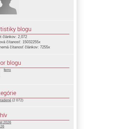
tistiky blogu
t článkov: 2,072
ová čítanosť: 15032255x
merná čítanosť článkov: 7255x
or blogu
ferro
egórie
radené
(2 072)
hív
st 2026
026