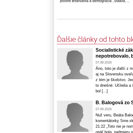
plošné testovania a demográcia , ústava, ...
Ďalšie články od tohto b
Socialistické zá
nepotrebovalo, b
07.08.2026
Áno, toto je ďalší z 
aj na Slovensku oveľa
z tém je školstvo. J
to dnešné. Učitelia a
bol [...]
B. Balogová zo S
07.08.2026
Nuž veru, Beáta Balo
komentátorky Sme.sk,
21:22 „Toto nie je no
opäť bola „nadmieru o