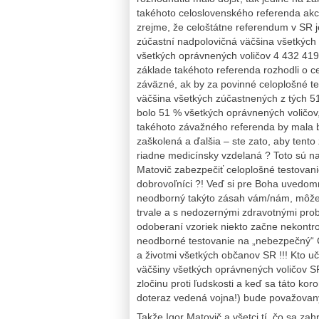
takéhoto celoslovenského referenda akc
zrejme, že celoštátne referendum v SR je
zúčastní nadpolovičná väčšina všetkých
všetkých oprávnených voličov 4 432 419.
základe takéhoto referenda rozhodli o c
záväzné, ak by za povinné celoplošné te
väčšina všetkých zúčastnených z tých 5
bolo 51 % všetkých oprávnených voličov
takéhoto závažného referenda by mala by
zaškolená a ďalšia – ste zato, aby tento
riadne medicínsky vzdelaná ? Toto sú na
Matovič zabezpečiť celoplošné testovani
dobrovoľníci ?! Veď si pre Boha uvedomm
neodborný takýto zásah vám/nám, môže z
trvale a s nedozernými zdravotnými prob
odoberaní vzoriek niekto začne nekontr
neodborné testovanie na „nebezpečný“ C
a životmi všetkých občanov SR !!! Kto u
väčšiny všetkých oprávnených voličov S
zločinu proti ľudskosti a keď sa táto ko
doteraz vedená vojna!) bude považovaný
Takže Igor Matovič a všetci tí, čo sa z