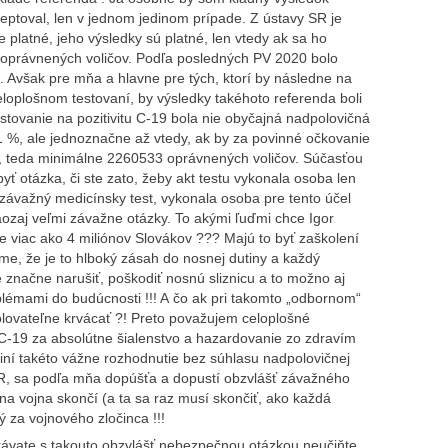
eptoval, len v jednom jedinom prípade. Z ústavy SR je
 platné, jeho výsledky sú platné, len vtedy ak sa ho
 oprávnených voličov. Podľa posledných PV 2020 bolo
 Avšak pre mňa a hlavne pre tých, ktorí by následne na
eloplošnom testovaní, by výsledky takéhoto referenda boli
stovanie na pozitivitu C-19 bola nie obyčajná nadpolovičná
1 %, ale jednoznačne až vtedy, ak by za povinné očkovanie
, teda minimálne 2260533 oprávnených voličov. Súčasťou
ť otázka, či ste zato, žeby akt testu vykonala osoba len
 závažný medicínsky test, vykonala osoba pre tento účel
ozaj veľmi závažne otázky. To akými ľuďmi chce Igor
e viac ako 4 miliónov Slovákov ??? Majú to byť zaškolení
e, že je to hlboký zásah do nosnej dutiny a každý
načne narušiť, poškodiť nosnú sliznicu a to možno aj
lémami do budúcnosti !!! A čo ak pri takomto „odbornom“
olovateľne krvácať ?! Preto považujem celoplošné
-19 za absolútne šialenstvo a hazardovanie zo zdravím
činí takéto vážne rozhodnutie bez súhlasu nadpolovičnej
R, sa podľa mňa dopúšťa a dopustí obzvlášť závažného
rona vojna skončí (a ta sa raz musí skončiť, ako každá
 za vojnového zločinca !!!
ahrávate s takouto obzvlášť nebezpečnou otázkou neučiňte