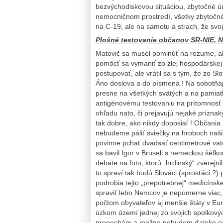
bezvýchodiskovou situáciou, zbytočné úm
nemocničnom prostredí, všetky zbytočn
na C-19, ale na samotu a strach, že svoj
Plošné testovanie občanov SR-NIE, NI
Matovič sa musel pominúť na rozume, ale
pomôcť sa vymaniť zo zlej hospodárskej
postupovať, ale vrátil sa s tým, že zo S
Áno doslova a do písmena ! Na sobotňaj
presne na všetkých svätých a na pamia
antigénovému testovaniu na prítomnosť 
ohľadu nato, či prejavujú nejaké príznak
tak dobre, ako nikdy doposiaľ ! Občania S
nebudeme páliť sviečky na hroboch naši
povinne pchať dvadsať centimetrové vatov
sa bavil Igor v Bruseli s nemeckou šéfko
debate na foto, ktorú „hrdinský“ zverejn
to spraví tak budú Slováci (sprosťáci ?) 
podrobia tejto „prepotrebnej“ medicínsk
spraviť lebo Nemcov je nepomerne viac, 
počtom obyvateľov aj menšie štáty v Eur
úzkom území jednej zo svojich spolkovýc
prenechám a možno nebudem ďaleko od 