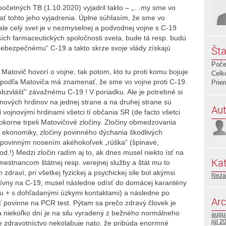
spočetných TB (1.10.2020) vyjadril takto – „…my sme vo
 tohto jeho vyjadrenia. Úplne súhlasím, že sme vo
 ale celý svet je v nezmyselnej a podvodnej vojne s C-19
ších farmaceutických spoločnosti sveta, bude tá resp. budú
 „nebezpečnému“ C-19 a takto skrze svoje vlády získajú
Šta
Poče
 Matovič hovorí o vojne, tak potom, kto tu proti komu bojuje
Celk
ý podľa Matoviča má znamenať, že sme vo vojne proti C-19.
Prie
obzvlášť“ závažnému C-19 ! V poriadku. Ale je potrebné si
nových hrdinov na jednej strane a na druhej strane sú
Aut
i vojnovými hrdinami všetci tí občania SR (de facto všetci
okorne trpeli Matovičové zločiny. Zločiny obmedzovania
j ekonomiky, zločiny povinného dýchania škodlivých
c povinným nosením akéhokoľvek „rúška“ (špinavé,
.!) Medzi zločin radím aj to, ak dnes musel niekto ísť na
Kat
mestnancom štátnej resp. verejnej služby a štát mu to
 zdraví, pri všetkej fyzickej a psychickej sile bol akýmsi
Neza
ívny na C-19, musel následne odísť do domácej karantény
nou + s dohľadanými úzkymi kontaktami) a následne po
Arc
ť povinne na PCR test. Pýtam sa prečo zdravý človek je
a niekoľko dní je na silu vyradený z bežného normálneho
augu
júl 2
e zdravotníctvo nekolabuje nato, že pribúda enormné