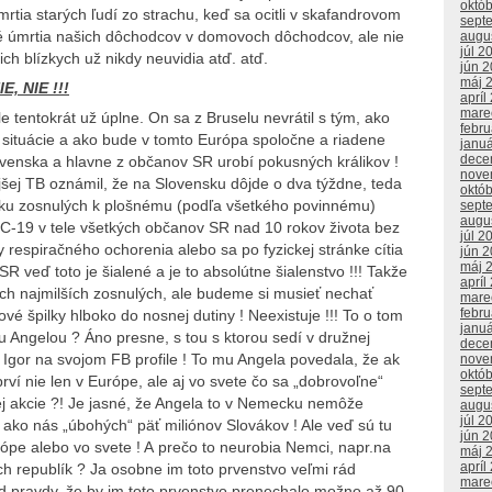
októ
rtia starých ľudí zo strachu, keď sa ocitli v skafandrovom
sept
é úmrtia našich dôchodcov v domovoch dôchodcov, ale nie
augu
júl 2
ich blízkych už nikdy neuvidia atď. atď.
jún 
máj 
E, NIE !!!
apríl
mare
 tentokrát už úplne. On sa z Bruselu nevrátil s tým, ako
febr
 situácie a ako bude v tomto Európa spoločne a riadene
janu
dece
lovenska a hlavne z občanov SR urobí pokusných králikov !
nove
šej TB oznámil, že na Slovensku dôjde o dva týždne, teda
októ
tku zosnulých k plošnému (podľa všetkého povinnému)
sept
augu
C-19 v tele všetkých občanov SR nad 10 rokov života bez
júl 2
y respiračného ochorenia alebo sa po fyzickej stránke cítia
jún 
máj 
R veď toto je šialené a je to absolútne šialenstvo !!! Takže
apríl
ch najmilších zosnulých, ale budeme si musieť nechať
mare
febr
é špilky hlboko do nosnej dutiny ! Neexistuje !!! To o tom
janu
u Angelou ? Áno presne, s tou s ktorou sedí v družnej
dece
il Igor na svojom FB profile ! To mu Angela povedala, že ak
nove
októ
prví nie len v Európe, ale aj vo svete čo sa „dobrovoľne“
sept
ej akcie ?! Je jasné, že Angela to v Nemecku nemôže
augu
júl 2
ako nás „úbohých“ päť miliónov Slovákov ! Ale veď sú tu
jún 
ópe alebo vo svete ! A prečo to neurobia Nemci, napr.na
máj 
apríl
h republík ? Ja osobne im toto prvenstvo veľmi rád
mare
pravdy, že by im toto prvenstvo prenechalo možno až 90