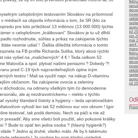
febr
janu
dece
zmyselným celoplošným testovaním Slovákov na prítomnosť
nove
októ
e v médiach sa objavila informácia o tom, že SR (kto za
sept
opredu pre túto príležitosť 13 miliónov (13 000 000) týchto
augu
júl 2
ámer o celoplošnom „králikovaní“ Slovákov je tu už dlhší
jún 
ď padlo rozhodnutie, súhlas a príkaz na zakúpenie týchto
máj 
apríl
 štáte nesmie udiať ! Ďalšia dôležitá informácia o tomto
mare
znela na FB profile Richarda Sulíka, ktorý akosi rýchlo
febr
test nás vyšiel na „malicherných“ 4 € ! Teda celkom 52
janu
dece
me Matoviča a spol. plytvať našimi peniazmi ? Dokedy ?!
nove
ranu pred C-19 tých najzraniteľnejších úplne iným
októ
sept
ných testov ! Mali sa využiť napr. na nákup D-vitamínu
augu
ovejším občanom. Na zakúpenie ovocia a zeleniny
júl 2
vov dôchodcov, na odmeny všetkým tým čo dennodenne
personálu, ale aj nezdravotníckemu – niekto v týchto
Od
ť vysoký štandard čistoty a hygieny – teda upratovačkám
 Matovičom vyhodí len tak 52 miliónov eur von oknom ! Igor
Prav
ošne testovať, tak podá demisiu. Nech sa páči a nie až
r presadiť. Aby sme všetci boli použití, ako pokusné králiky
sí ? Bude to opäť len jedna osoba ? (hlavný hygienik?)
 vláde ? Jedno aj druhé, všetko málo. Ak by k takémuto
áklade referenda ! Ja osobne by som kladný výsledok