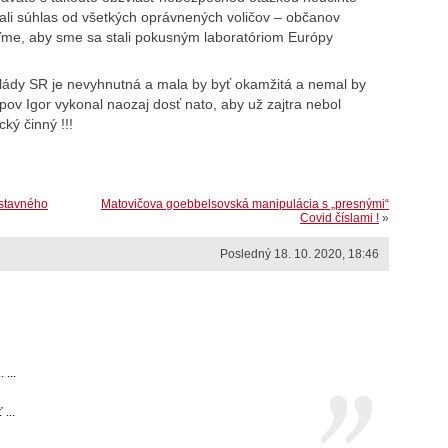
tali súhlas od všetkých oprávnených voličov – občanov
oľme, aby sme sa stali pokusným laboratóriom Európy
lády SR je nevyhnutná a mala by byť okamžitá a nemal by
pov Igor vykonal naozaj dosť nato, aby už zajtra nebol
ký činný !!!
Ústavného
Matovičova goebbelsovská manipulácia s „presnými“
Covid číslami !
»
Posledný 18. 10. 2020, 18:46
 ...
...