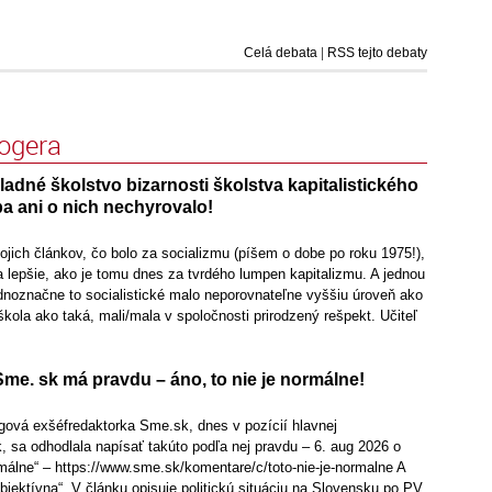
Celá debata
|
RSS tejto debaty
logera
kladné školstvo bizarnosti školstva kapitalistického
a ani o nich nechyrovalo!
mojich článkov, čo bolo za socializmu (píšem o dobe po roku 1975!),
 lepšie, ako je tomu dnes za tvrdého lumpen kapitalizmu. A jednou
ednoznačne to socialistické malo neporovnateľne vyššiu úroveň ako
 škola ako taká, mali/mala v spoločnosti prirodzený rešpekt. Učiteľ
me. sk má pravdu – áno, to nie je normálne!
gová exšéfredaktorka Sme.sk, dnes v pozícií hlavnej
 sa odhodlala napísať takúto podľa nej pravdu – 6. aug 2026 o
rmálne“ – https://www.sme.sk/komentare/c/toto-nie-je-normalne A
bjektívna“. V článku opisuje politickú situáciu na Slovensku po PV