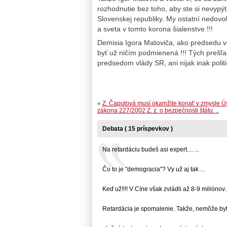
rozhodnutie bez toho, aby ste si nevypý
Slovenskej republiky. My ostatní nedov
a sveta v tomto korona šialenstve !!!
Demisia Igora Matoviča, ako predsedu v
byť už ničím podmienená !!! Tých prešľa
predsedom vlády SR, ani nijak inak politic
«
Z. Čaputová musí okamžite konať v zmysle 
zákona 227/2002 Z. z. o bezpečnosti štátu. ..
Debata ( 15 príspevkov )
Na retardáciu budeš asi expert.... ...
Čo to je "demogracia"? Vy už aj tak ...
Keď už!!!! V Cíne však zvládli až 8-9 miliónov...
Retardácia je spomalenie. Takže, nemôže byť 