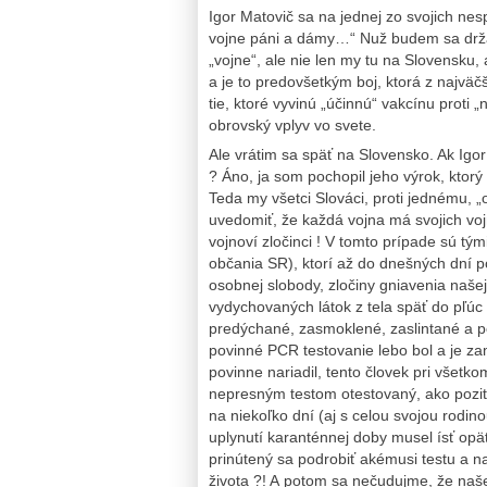
Igor Matovič sa na jednej zo svojich ne
vojne páni a dámy…“ Nuž budem sa držať
„vojne“, ale nie len my tu na Slovensku,
a je to predovšetkým boj, ktorá z najväč
tie, ktoré vyvinú „účinnú“ vakcínu proti
obrovský vplyv vo svete.
Ale vrátim sa späť na Slovensko. Ak Igor
? Áno, ja som pochopil jeho výrok, ktor
Teda my všetci Slováci, proti jednému, „
uvedomiť, že každá vojna má svojich voj
vojnoví zločinci ! V tomto prípade sú tým
občania SR), ktorí až do dnešných dní p
osobnej slobody, zločiny gniavenia naše
vydychovaných látok z tela späť do pľú
predýchané, zasmoklené, zaslintané a pod
povinné PCR testovanie lebo bol a je za
povinne nariadil, tento človek pri všetkom
nepresným testom otestovaný, ako pozit
na niekoľko dní (aj s celou svojou rodi
uplynutí karanténnej doby musel ísť opä
prinútený sa podrobiť akémusi testu a n
života ?! A potom sa nečudujme, že naš