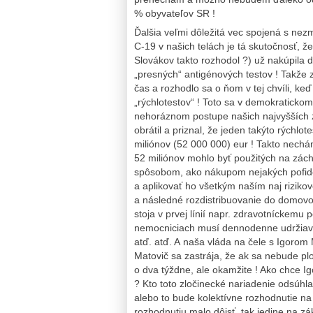
% obyvateľov SR !
Ďalšia veľmi dôležitá vec spojená s ne
C-19 v našich telách je tá skutočnosť, ž
Slovákov takto rozhodol ?) už nakúpila d
„presných“ antigénových testov ! Takže z
čas a rozhodlo sa o ňom v tej chvíli, ke
„rýchlotestov“ ! Toto sa v demokratickom
nehoráznom postupe našich najvyšších za
obrátil a priznal, že jeden takýto rýchlo
miliónov (52 000 000) eur ! Takto nechá
52 miliónov mohlo byť použitých na zách
spôsobom, ako nákupom nejakých pofider
a aplikovať ho všetkým naším naj rizik
a následné rozdistribuovanie do domo
stoja v prvej línií napr. zdravotníckemu 
nemocniciach musí dennodenne udržiava
atď. atď. A naša vláda na čele s Igorom
Matovič sa zastrája, že ak sa nebude pl
o dva týždne, ale okamžite ! Ako chce Igo
? Kto toto zločinecké nariadenie odsúhla
alebo to bude kolektívne rozhodnutie na
rozhodnutiu malo dôjsť, tak jedine na z