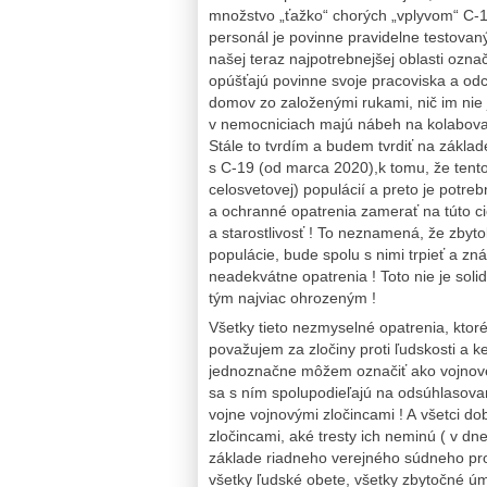
množstvo „ťažko“ chorých „vplyvom“ C-1
personál je povinne pravidelne testovaný 
našej teraz najpotrebnejšej oblasti ozn
opúšťajú povinne svoje pracoviska a odc
domov zo založenými rukami, nič im nie
v nemocniciach majú nábeh na kolabovanie
Stále to tvrdím a budem tvrdiť na zákla
s C-19 (od marca 2020),k tomu, že tento 
celosvetovej) populácií a preto je potre
a ochranné opatrenia zamerať na túto c
a starostlivosť ! To neznamená, že zby
populácie, bude spolu s nimi trpieť a z
neadekvátne opatrenia ! Toto nie je solid
tým najviac ohrozeným !
Všetky tieto nezmyselné opatrenia, kto
považujem za zločiny proti ľudskosti a 
jednoznačne môžem označiť ako vojnové zl
sa s ním spolupodieľajú na odsúhlasovaní
vojne vojnovými zločincami ! A všetci d
zločincami, aké tresty ich neminú ( v dn
základe riadneho verejného súdneho proc
všetky ľudské obete, všetky zbytočné úm