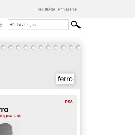
Registrácia
Prihlásenie
y
ferro
RSS
rro
.blog.pravda.sk