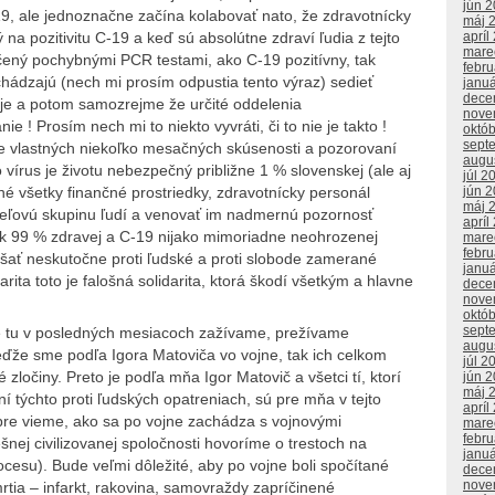
jún 
9, ale jednoznačne začína kolabovať nato, že zdravotnícky
máj 
na pozitivitu C-19 a keď sú absolútne zdraví ľudia z tejto
apríl
mare
ačený pochybnými PCR testami, ako C-19 pozitívny, tak
febr
hádzajú (nech mi prosím odpustia tento výraz) sedieť
janu
dece
 je a potom samozrejme že určité oddelenia
nove
 ! Prosím nech mi to niekto vyvráti, či to nie je takto !
októ
sept
de vlastných niekoľko mesačných skúsenosti a pozorovaní
augu
vírus je životu nebezpečný približne 1 % slovenskej (ale aj
júl 2
bné všetky finančné prostriedky, zdravotnícky personál
jún 
máj 
ieľovú skupinu ľudí a venovať im nadmernú pozornosť
apríl
tok 99 % zdravej a C-19 nijako mimoriadne neohrozenej
mare
febr
nášať neskutočne proti ľudské a proti slobode zamerané
janu
arita toto je falošná solidarita, ktorá škodí všetkým a hlavne
dece
nove
októ
sept
ré tu v posledných mesiacoch zažívame, prežívame
augu
keďže sme podľa Igora Matoviča vo vojne, tak ich celkom
júl 2
očiny. Preto je podľa mňa Igor Matovič a všetci tí, ktorí
jún 
máj 
 týchto proti ľudských opatreniach, sú pre mňa v tejto
apríl
obre vieme, ako sa po vojne zachádza s vojnovými
mare
febr
ešnej civilizovanej spoločnosti hovoríme o trestoch na
janu
esu). Bude veľmi dôležité, aby po vojne boli spočítané
dece
nove
rtia – infarkt, rakovina, samovraždy zapríčinené