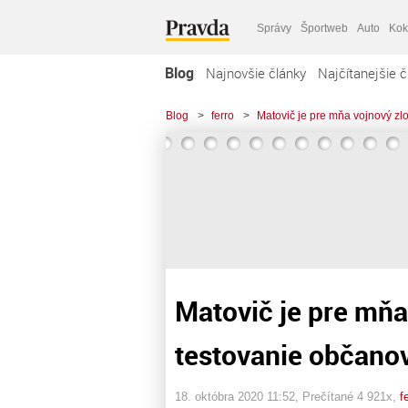
Správy
Športweb
Auto
Kok
Blog
Najnovšie články
Najčítanejšie č
Blog
>
ferro
>
Matovič je pre mňa vojnový zlo
Matovič je pre mňa
testovanie občanov 
18. októbra 2020 11:52
, Prečítané 4 921x,
f