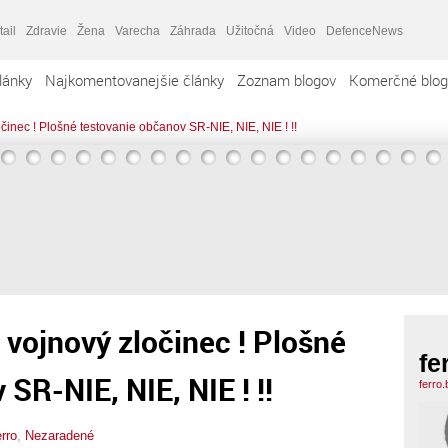
tail
Zdravie
Žena
Varecha
Záhrada
Užitočná
Video
DefenceNews
lánky
Najkomentovanejšie články
Zoznam blogov
Komerčné blog
činec ! Plošné testovanie občanov SR-NIE, NIE, NIE ! !!
 vojnový zločinec ! Plošné
fe
SR-NIE, NIE, NIE ! !!
ferro
erro
,
Nezaradené