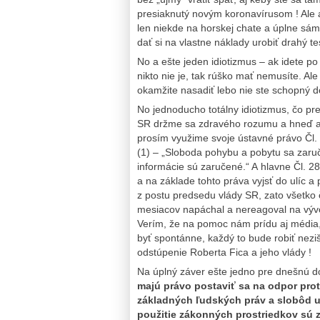
presiaknutý novým koronavírusom ! Ale ak
len niekde na horskej chate a úplne sám
dať si na vlastne náklady urobiť drahý tes
No a ešte jeden idiotizmus – ak idete po 
nikto nie je, tak rúško mať nemusíte. Al
okamžite nasadiť lebo nie ste schopný d
No jednoducho totálny idiotizmus, čo pr
SR držme sa zdravého rozumu a hneď ako
prosím využime svoje ústavné právo Čl. 
(1) – „Sloboda pohybu a pobytu sa zaruču
informácie sú zaručené.“ A hlavne Čl. 2
a na základe tohto práva vyjsť do ulíc 
z postu predsedu vlády SR, zato všetko
mesiacov napáchal a nereagoval na vývoj
Verím, že na pomoc nám prídu aj média,
byť spontánne, každý to bude robiť neziš
odstúpenie Roberta Fica a jeho vlády !
Na úplný záver ešte jedno pre dnešnú 
majú právo postaviť sa na odpor pro
základných ľudských práv a slobôd u
použitie zákonných prostriedkov sú 