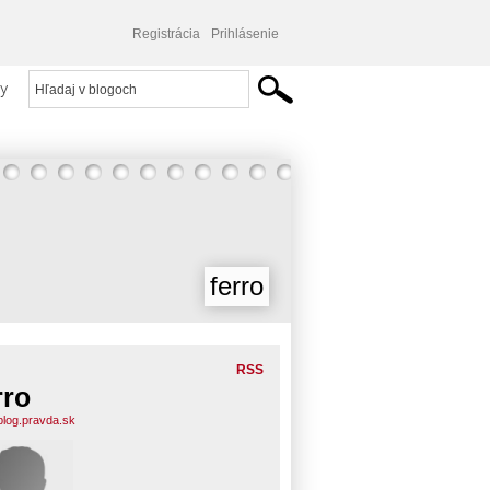
Registrácia
Prihlásenie
y
ferro
RSS
rro
.blog.pravda.sk