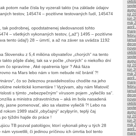
októ
sept
tak potom naše čísla by vyzerali takto (na základe údajov
augu
aných testov, 145474 – pozitívne testovaných ľudí, 145474
júl 2
jún 
máj 
apríl
m, tak podrobnej, opodstatnenej sledovanosti tohto
mare
474 – všetkých vykonaných testov, („až“) 1495 – pozitívne
febr
áva tento údaj!) 28 – úmrtí, a až na záver sa uvádza 1192
janu
dece
nove
októ
na Slovensku z 5,4 milióna obyvateľov „chorých“ na tento
sept
o takto pôjde ďalej, tak sa v počte „chorých“ o niekoľko dní
augu
júl 2
om čo spravíme , Aké opatrenia Igor ? Aká fáza
jún 
rovno na Mars lebo nám v tom nebude nič brániť ?!
máj 
apríl
nárov“, čo so železnou pravidelnosťou chodíte na jeho
mare
febr
solútne nekritické komentáre ! Vyzývam, aby nám Matovič
janu
vislosti s týmto „nebezpečným“ vírusom pojem „vyliečilo sa“.
dece
zília a ministra zdravotníctva – aká im bola nasadená
nove
októ
y, jasne pomenovať, ako sa vlastne vyliečili ?! Lebo na
sept
 rokom 1989 stačil „obyčajný“ acylpyrín, teplý čaj
augu
júl 2
 po týždni hajde do práce !
jún 
máj 
júcu TB pozval patológov, ktorí vykonali pitvy u tých 28
apríl
ám vysvetlili, či jedinou príčinou ich úmrtia bol tento
mare