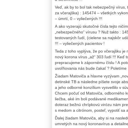
Veď, ak by to bol tak nebezpečný vírus, 
za včerajška) : 145474 – všetkých vykon
– úmrtí, 0 – vyliečených !!!
A ako vyzerajú skutočné čísla tejto ničí
„nebezpečného“ vírusu ? Nuž takto : 145
testovaných ľudí, (cielene sa najskôr ud
!!! – vyliečených pacientov !
Teda z toho vyplýva, že po včerajšku je 
nový korona vírus „až“ 303 ľudí !!! Keď t
prepracujeme k zápornému číslu ! A pot
uvoľňovania nás bude čakať ? Poletíme 
Žiadam Matoviča a hlavne vyzývam „novi
detinské TB a následne píšete svoje ab
a jeho odborné konzílium vysvetlilo v sú
Chcem počuť od Matoviča, odborného kon
liečba, aké im boli podávané medikament
doteraz bežnú chrípkovú virózu nám pred
s medom a citrónom, posteľ, vypotiť sa a
Ďalej žiadam Matoviča, aby si na nasledu
umretých na nový koronavírus a detailne n