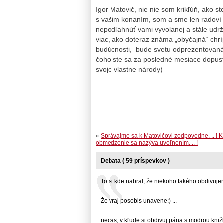
Igor Matovič, nie nie som krikľúň, ako st
s vašim konaním, som a sme len radoví 
nepodľahnúť vami vyvolanej a stále udrž
viac, ako doteraz známa „obyčajná“ chríp
budúcnosti, bude svetu odprezentovaná
čoho ste sa za posledné mesiace dopustili !
svoje vlastne národy)
«
Správajme sa k Matovičovi zodpovedne. .. ! 
obmedzenie sa nazýva uvoľnením. .. !
Debata ( 59 príspevkov )
To si kde nabral, že niekoho takého obdivujem
Že vraj posobis unavene:) ...
necas, v kľude si obdivuj pána s modrou knižko