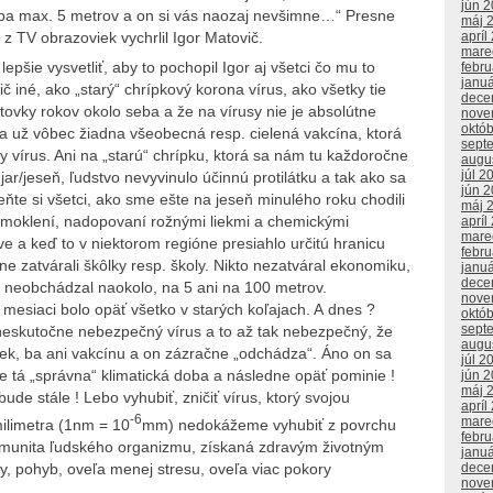
jún 
eba max. 5 metrov a on si vás naozaj nevšimne…“ Presne
máj 
 z TV obrazoviek vychrlil Igor Matovič.
apríl
mare
epšie vysvetliť, aby to pochopil Igor aj všetci čo mu to
febr
janu
ič iné, ako „starý“ chrípkový korona vírus, ako všetky tie
dece
tovky rokov okolo seba a že na vírusy nie je absolútne
nove
októ
k a už vôbec žiadna všeobecná resp. cielená vakcína, ktorá
sept
y vírus. Ani na „starú“ chrípku, ktorá sa nám tu každoročne
augu
júl 2
jar/jeseň, ľudstvo nevyvinulo účinnú protilátku a tak ako sa
jún 
eňte si všetci, ako sme ešte na jeseň minulého roku chodili
máj 
smoklení, nadopovaní rožnými liekmi a chemickými
apríl
mare
e a keď to v niektorom regióne presiahlo určitú hranicu
febr
ne zatvárali škôlky resp. školy. Nikto nezatváral ekonomiku,
janu
dece
ho neobchádzal naokolo, na 5 ani na 100 metrov.
nove
o mesiaci bolo opäť všetko v starých koľajach. A dnes ?
októ
sept
eskutočne nebezpečný vírus a to až tak nebezpečný, že
augu
k, ba ani vakcínu a on zázračne „odchádza“. Áno on sa
júl 2
ne tá „správna“ klimatická doba a následne opäť pominie !
jún 
máj 
de stále ! Lebo vyhubiť, zničiť vírus, ktorý svojou
apríl
-6
mare
milimetra (1nm = 10
mm) nedokážeme vyhubiť z povrchu
febr
e imunita ľudského organizmu, získaná zdravým životným
janu
ny, pohyb, oveľa menej stresu, oveľa viac pokory
dece
nove