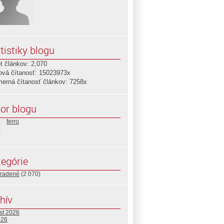
tistiky blogu
t článkov: 2,070
ová čítanosť: 15023973x
merná čítanosť článkov: 7258x
or blogu
ferro
egórie
radené
(2 070)
hív
st 2026
026