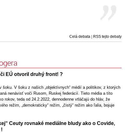
Celá debata
|
RSS tejto debaty
logera
či EÚ otvoril druhý front! ?
 šoku. V šoku z našich „objektívnych“ médií a politikov, z ktorých
daná nenávisť voči Rusom, Ruskej federácií. Tieto média a títo
ľko rokov, teda od 24.2.2022, dennodenne vtláčajú do hláv, že
ého režim, „demokraticky“ režim, „čistý“ režim ako ľalia, bojuje
kej“ Ceuty rovnaké mediálne bludy ako o Covide,
 !