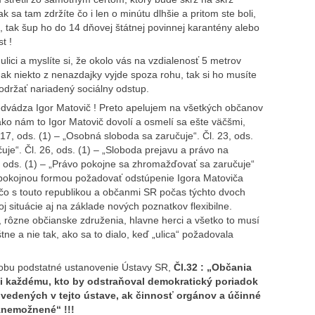
 sa tam zdržíte čo i len o minútu dlhšie a pritom ste boli,
, tak šup ho do 14 dňovej štátnej povinnej karantény alebo
t !
ulici a myslíte si, že okolo vás na vzdialenosť 5 metrov
e ak niekto z nenazdajky vyjde spoza rohu, tak si ho musíte
održať nariadený sociálny odstup.
edvádza Igor Matovič ! Preto apelujem na všetkých občanov
 nám to Igor Matovič dovolí a osmelí sa ešte väčšmi,
17, ods. (1) – „Osobná sloboda sa zaručuje“. Čl. 23, ods.
je“. Čl. 26, ods. (1) – „Sloboda prejavu a právo na
8 ods. (1) – „Právo pokojne sa zhromažďovať sa zaručuje“
a pokojnou formou požadovať odstúpenie Igora Matoviča
 čo s touto republikou a občanmi SR počas týchto dvoch
 situácie aj na základe nových poznatkov flexibilne.
 rôzne občianske združenia, hlavne herci a všetko to musí
tne a nie tak, ako sa to dialo, keď „ulica“ požadovala
dobu podstatné ustanovenie Ústavy SR,
Čl.32 :
„Občania
ti každému, kto by odstraňoval demokratický poriadok
vedených v tejto ústave, ak činnosť orgánov a účinné
znemožnené“ !!!