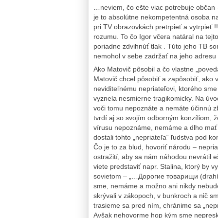
…neviem, čo ešte viac potrebuje občan – 
je to absolútne nekompetentná osoba na
pri TV obrazovkách pretrpieť a vytrpieť 
rozumu. To čo Igor včera natáral na te
poriadne zdvihnúť tlak . Túto jeho TB so
nemohol v sebe zadržať na jeho adresu 
Ako Matovič pôsobil a čo vlastne „poved
Matovič chcel pôsobiť a zapôsobiť, ako v
neviditeľnému nepriateľovi, ktorého sme
vyznela nesmierne tragikomicky. Na úvo
voči tomu nepoznáte a nemáte účinnú zbr
tvrdí aj so svojím odborným konzíliom, 
vírusu nepoznáme, nemáme a dlho mať n
dostali tohto „nepriateľa“ ľudstva pod k
Čo je to za blud, hovoriť národu – nepr
ostražití, aby sa nám náhodou nevrátil e
viete predstaviť napr. Stalina, ktorý by
sovietom – „…Дорогие товарищи (drahí s
sme, nemáme a možno ani nikdy nebudem
skrývali v zákopoch, v bunkroch a nič sm
trasieme sa pred ním, chránime sa „nepr
Avšak nehovorme hop kým sme nepreskoči