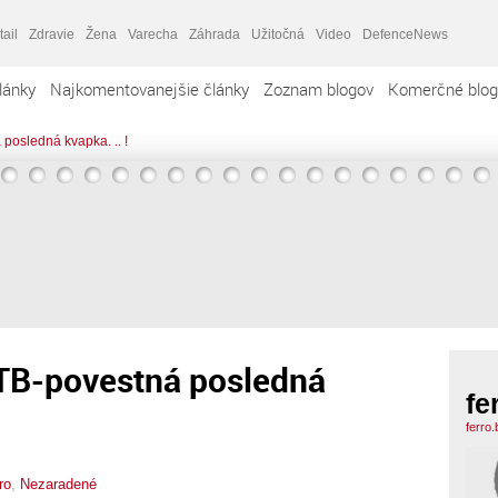
tail
Zdravie
Žena
Varecha
Záhrada
Užitočná
Video
DefenceNews
lánky
Najkomentovanejšie články
Zoznam blogov
Komerčné blog
posledná kvapka. .. !
 TB-povestná posledná
fe
ferro
ro
,
Nezaradené