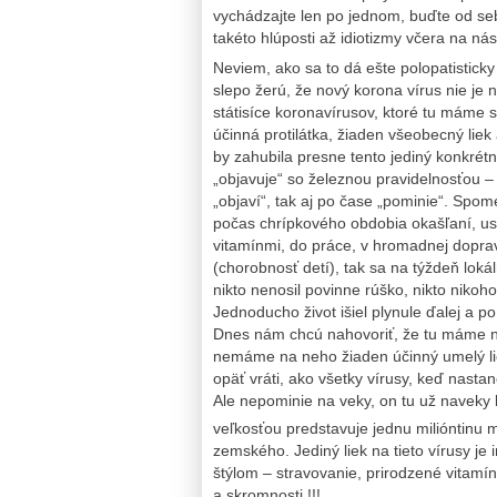
vychádzajte len po jednom, buďte od s
takéto hlúposti až idiotizmy včera na nás
Neviem, ako sa to dá ešte polopatisticky l
slepo žerú, že nový korona vírus nie je n
státisíce koronavírusov, ktoré tu máme s
účinná protilátka, žiaden všeobecný lie
by zahubila presne tento jediný konkrétn
„objavuje“ so železnou pravidelnosťou – 
„objaví“, tak aj po čase „pominie“. Spom
počas chrípkového obdobia okašľaní, u
vitamínmi, do práce, v hromadnej doprav
(chorobnosť detí), tak sa na týždeň lokál
nikto nenosil povinne rúško, nikto niko
Jednoducho život išiel plynule ďalej a p
Dnes nám chcú nahovoriť, že tu máme n
nemáme na neho žiaden účinný umelý lie
opäť vráti, ako všetky vírusy, keď nasta
Ale nepominie na veky, on tu už naveky bu
veľkosťou predstavuje jednu milióntinu 
zemského. Jediný liek na tieto vírusy j
štýlom – stravovanie, prirodzené vitamí
a skromnosti !!!