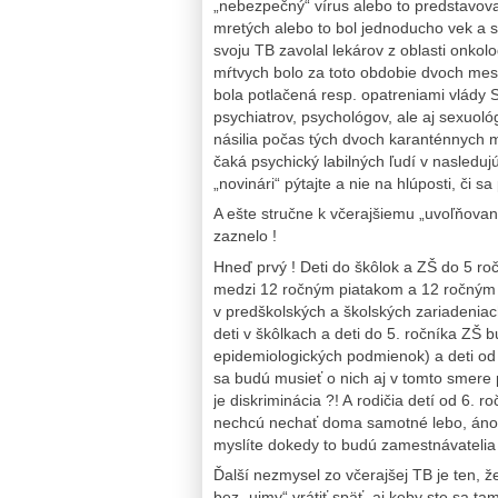
„nebezpečný“ vírus alebo to predstavova
mretých alebo to bol jednoducho vek a s
svoju TB zavolal lekárov z oblasti onko
mŕtvych bolo za toto obdobie dvoch mes
bola potlačená resp. opatreniami vlády 
psychiatrov, psychológov, ale aj sexu
násilia počas tých dvoch karanténnych 
čaká psychický labilných ľudí v nasledu
„novinári“ pýtajte a nie na hlúposti, či 
A ešte stručne k včerajšiemu „uvoľňovan
zaznelo !
Hneď prvý ! Deti do škôlok a ZŠ do 5 roč
medzi 12 ročným piatakom a 12 ročným 
v predškolských a školských zariadeniac
deti v škôlkach a deti do 5. ročníka ZŠ
epidemiologických podmienok) a deti od 
sa budú musieť o nich aj v tomto smere p
je diskriminácia ?! A rodičia detí od 6. r
nechcú nechať doma samotné lebo, áno b
myslíte dokedy to budú zamestnávatelia 
Ďalší nezmysel zo včerajšej TB je ten, 
bez „ujmy“ vrátiť späť, aj keby ste sa t