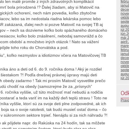
lo len malé promile z iných zdravotných komplikácií
febr
janu
mrť bola prirodzená !? Ďalej žiadam, aby si Matovič na
dece
logických ochorení, nech nám povedia, koľko zbytočne
nove
októ
iacov, lebo sa im nedostala riadna lekárska pomoc lebo
sept
SR zakázaná, ďalej nech si pozve Matovič na svojej TB aj
augu
júl 2
ológov – nech sa dozvieme koľko bolo spáchaného domáceho
jún 
mesiacov, koľko bolo znásilnení, nebodaj samovrážd a čo
máj 
júcom období a množstvo iných otázok ! Nato sa vážení
apríl
mare
sa pôjde toho roku do Chorvátska a pod.
febr
janu
iu“, koľko nezmyslov a idiotizmov včera na Matovičovej TB
dece
nove
októ
níka áno a deti od 6. do 9. ročníka doma ! Aký je rozdiel
sept
augu
šiestakom ?! Podľa dnešnej právnej úpravy majú deti
júl 2
h obedy zadarmo ! Tak mi prosím Matovič vysvetlite prečo
 budú chodiť na obedy (samozrejme že za „prísnych“
Od
6. ročníka vyššie, už túto možnosť mať nebudú a rodičia
ostarať a teda variť im na každý deň teplú stravu ! Toto ne
Prav
očníka vyššie, ktorí sú za svoje deti plne zodpovedné, ak ich
oja sa o svoje ratolesti, tak budú musieť ostať doma – čo
v súkromnom sektore trpieť. Nenájdu si za nich náhradu ?!
že ak pôjdete napr. do Rakúska na 24 hodín, tak sa môžete
am stretli zo samotným čertom, ktorý bude skrz na skrz