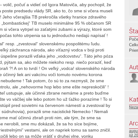
volič, počuť a vidieť od Igora Matoviča, aby pochopil, že
 poste predsedu vlády SR, ako to, čo sme si včera museli
!!! Jeho včerajšia TB prekročila všetky hranice zdravého
jto „bombastickej“ TB muselo minimálne 95 % občanom SR
m si včera vytrpel so zaťatými zubami a výrazy, ktoré som
Šta
počas tohto utrpenia sa tu jednoducho nedajú napísať !
Poče
al“ resp. „zvestoval“ slovenskému pospolitému ľudu.
Celk
eľký záchranca národa, ako víťazný vodca v boji proti
Prie
 úspešne porazili vďaka jeho „vodcovstvu“. Táto jeho póza
d, pýtam sa, ako môžete niekoho resp. niečo poraziť, keď
Aut
aň ?! A on to tvrdí ! On veľký „vodca! slovenského národa
že účinný liek ani vakcínu voči tomuto novému korona
ebudeme ! Tak potom, čo sú to za nezmysli, že sme
ontrolu, ale „nehovorme hop lebo sme ešte nepreskočili“ !
iateľ ustupuje, ale účinné zbrane nemáme a preto buďme
Kat
šte vo väčšej sile lebo potom ho už ťažko porazíme ! To si
 vystúpil pred sovietmi na červenom námestí a zvestoval by
Neza
údruhovia), porazili sme nacistické Nemecko ! Nemali
e mať účinnú zbraň proti nim, ale tým, že sme sa
Arc
e nerobili, sme mu dokázali, že sa ho síce bojíme,
iestrelnými“ vestami, ale on napriek tomu sa samo zničil.
augu
júl 2
li lebo on sa môže vrátiť v druhej vlne, vonku