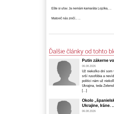
Ešte si uľav. Ja nemám kamaráta Lojzíka, ...
Matovič nás zničí... ...
Ďalšie články od tohto b
Putin zákerne vo
06.08.2026
Už niekoľko dní som v
srší rusofóbia a neví
politici nám už nieko
Ukrajina, teda Zelensk
[...]
Okolo „španiels
Ukrajine, Iráne. ..
06.08.2026