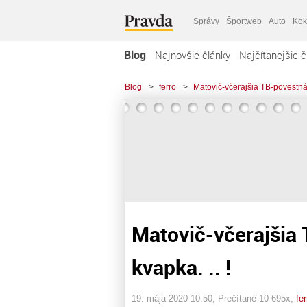
Správy
Športweb
Auto
Kok
Blog
Najnovšie články
Najčítanejšie č
Blog
>
ferro
>
Matovič-včerajšia TB-povestná 
Matovič-včerajšia
kvapka. .. !
19. mája 2020 10:50
, Prečítané 10 695x,
fer