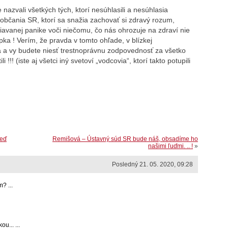
e nazvali všetkých tých, ktorí nesúhlasili a nesúhlasia
občania SR, ktorí sa snažia zachovať si zdravý rozum,
iavanej panike voči niečomu, čo nás ohrozuje na zdraví nie
ka ! Verím, že pravda v tomto ohľade, v blízkej
 a vy budete niesť trestnoprávnu zodpovednosť za všetko
!! (iste aj všetci iný svetoví „vodcovia“, ktorí takto potupili
Keď
Remišová – Ústavný súd SR bude náš, obsadíme ho
našimi ľuďmi. .. !
»
Posledný 21. 05. 2020, 09:28
? ...
u... ...