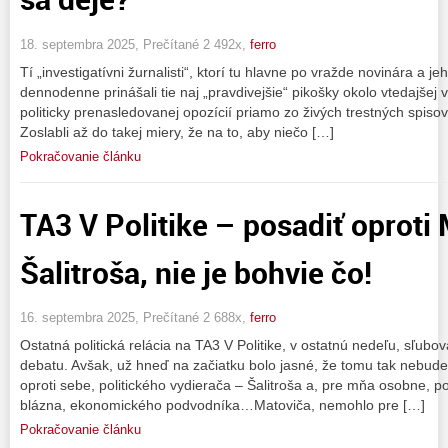
18. septembra 2025, Prečítané 2 492x,
ferro
Tí „investigatívni žurnalisti“, ktorí tu hlavne po vražde novinára a j
dennodenne prinášali tie naj „pravdivejšie“ pikošky okolo vtedajšej 
politicky prenasledovanej opozícií priamo zo živých trestných spisov,
Zoslabli až do takej miery, že na to, aby niečo […]
Pokračovanie článku
TA3 V Politike – posadiť oproti
Šalitroša, nie je bohvie čo!
16. septembra 2025, Prečítané 2 688x,
ferro
Ostatná politická relácia na TA3 V Politike, v ostatnú nedeľu, sľubo
debatu. Avšak, už hneď na začiatku bolo jasné, že tomu tak nebude
oproti sebe, politického vydierača – Šalitroša a, pre mňa osobne, pol
blázna, ekonomického podvodníka…Matoviča, nemohlo pre […]
Pokračovanie článku