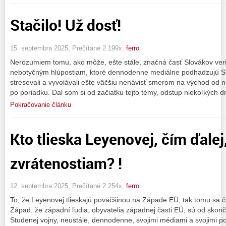
Stačilo! Už dosť!
15. septembra 2025, Prečítané 2 199x,
ferro
Nerozumiem tomu, ako môže, ešte stále, značná časť Slovákov ve
nebotyčným hlúpostiam, ktoré dennodenne mediálne podhadzujú Slov
stresovali a vyvolávali ešte väčšiu nenávisť smerom na východ od 
po poriadku. Dal som si od začiatku tejto témy, odstup niekoľkých 
Pokračovanie článku
Kto tlieska Leyenovej, čím ďale
zvrátenostiam? !
12. septembra 2025, Prečítané 2 254x,
ferro
To, že Leyenovej tlieskajú poväčšinou na Západe EÚ, tak tomu sa 
Západ, že západní ľudia, obyvatelia západnej časti EÚ, sú od skončen
Studenej vojny, neustále, dennodenne, svojimi médiami a svojimi po