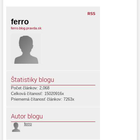
RSS
ferro
ferro.blog.pravda.sk
Štatistiky blogu
Počet článkov: 2,068
Celková čítanosť: 15020916x
Priemerná čítanosť článkov: 7263x
Autor blogu
ferro