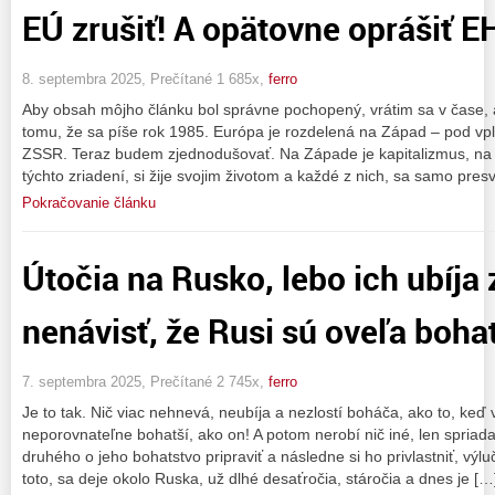
EÚ zrušiť! A opätovne oprášiť E
8. septembra 2025, Prečítané 1 685x,
ferro
Aby obsah môjho článku bol správne pochopený, vrátim sa v čase, 
tomu, že sa píše rok 1985. Európa je rozdelená na Západ – pod v
ZSSR. Teraz budem zjednodušovať. Na Západe je kapitalizmus, na 
týchto zriadení, si žije svojim životom a každé z nich, sa samo pres
Pokračovanie článku
Útočia na Rusko, lebo ich ubíja z
nenávisť, že Rusi sú oveľa bohat
7. septembra 2025, Prečítané 2 745x,
ferro
Je to tak. Nič viac nehnevá, neubíja a nezlostí boháča, ako to, keď v
neporovnateľne bohatší, ako on! A potom nerobí nič iné, len spriada
druhého o jeho bohatstvo pripraviť a následne si ho privlastniť, výl
toto, sa deje okolo Ruska, už dlhé desaťročia, stáročia a dnes je […