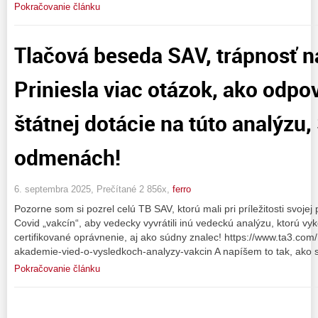
Pokračovanie článku
Tlačová beseda SAV, trápnosť n
Priniesla viac otázok, ako odpo
štátnej dotácie na túto analýzu,
odmenách!
6. septembra 2025, Prečítané 2 856x,
ferro
Pozorne som si pozrel celú TB SAV, ktorú mali pri príležitosti svojej
Covid „vakcín“, aby vedecky vyvrátili inú vedeckú analýzu, ktorú vyk
certifikované oprávnenie, aj ako súdny znalec! https://www.ta3.com
akademie-vied-o-vysledkoch-analyzy-vakcin A napíšem to tak, ako so
Pokračovanie článku