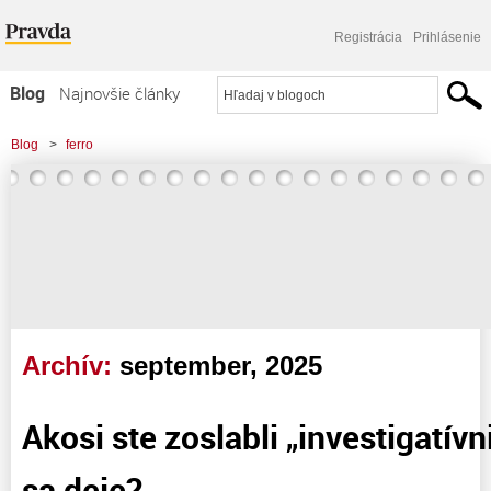
Registrácia
Prihlásenie
Blog
Najnovšie články
Najčítanejšie články
Blog
>
ferro
Najkomentovanejšie články
Zoznam blogov
Komerčné blogy
Archív:
september, 2025
Akosi ste zoslabli „investigatívni
sa deje?