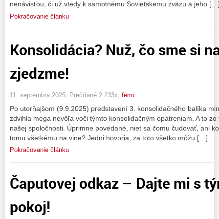
nenávisťou, či už vtedy k samotnému Sovietskemu zväzu a jeho […
Pokračovanie článku
Konsolidácia? Nuž, čo sme si nava
zjedzme!
11. septembra 2025, Prečítané 2 233x,
ferro
Po utorňajšom (9.9.2025) predstavení 3. konsolidačného balíka min
zdvihla mega nevôľa voči týmto konsolidačným opatreniam. A to zo 
našej spoločnosti. Úprimne povedané, niet sa čomu čudovať, ani komu
tomu všetkému na vine? Jedni hovoria, za toto všetko môžu […]
Pokračovanie článku
Čaputovej odkaz – Dajte mi s tý
pokoj!