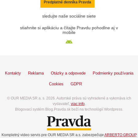
Predplatné denníka Pravda
sledujte naše sociálne siete
stiahnite si aplikáciu a čítajte Pravdu pohodlne aj v
mobile
Kontakty
Reklama
Otázky a odpovede
Podmienky používania
Cookies
GDPR
© OUR MEDIA SR a. s. 2026. Autorské práva sú vyhradené a vykonáva ich
vydavateľ,
viac info
.
Blogovací systém Blog.Pravda.sk beží na technológií Wordpress.
Kompletný video servis pre OUR MEDIA SR a.s. zabezpečuje
ARBERTO GROUP