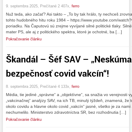
9. septembra 2025, Prečítané 2 407x,
ferro
Nuž teda, ako začať? Asi takto – „To by tak hrálo, ty nechceš zrovna m
tohto hudobného hitu roku 1984 – https://www.youtube.com/watc
poriadku. Na Čaputovú sú zrejme vyvíjané silné politické tlaky. Silné t
mater PS, ale aj z politického spektra, ktoré je ochotné, ba […]
Pokračovanie článku
Škandál – Šéf SAV – „Neskúma
bezpečnosť covid vakcín“!
8. septembra 2025, Prečítané 4 133x,
ferro
Média, tie jediné „správne“ a „objektívne“, sa snažia vo verejnosti v
„vakcinačnej“ analýzy SAV, na ich TB, minulý týždeň, znamená, že t
okolo covidu a hlavne okolo covid „vakcín“ jasné, všetko je za nami 
nechumelilo. Ministerstvo zdravotníctva SR, bez rozhodnutia […]
Pokračovanie článku