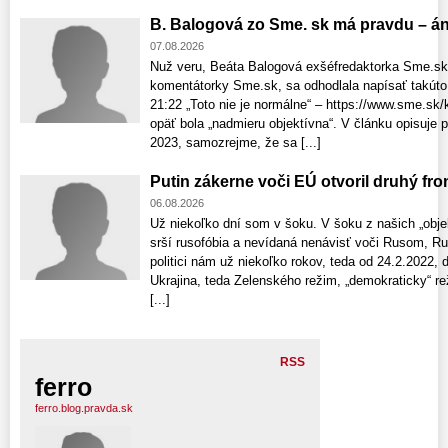
B. Balogová zo Sme. sk má pravdu – áno
07.08.2026
Nuž veru, Beáta Balogová exšéfredaktorka Sme.sk,
komentátorky Sme.sk, sa odhodlala napísať takúto 
21:22 „Toto nie je normálne“ – https://www.sme.sk/
opäť bola „nadmieru objektívna“. V článku opisuje 
2023, samozrejme, že sa [...]
Putin zákerne voči EÚ otvoril druhý fron
06.08.2026
Už niekoľko dní som v šoku. V šoku z našich „objek
srší rusofóbia a nevídaná nenávisť voči Rusom, Rus
politici nám už niekoľko rokov, teda od 24.2.2022, 
Ukrajina, teda Zelenského režim, „demokraticky“ reži
[...]
RSS
ferro
ferro.blog.pravda.sk