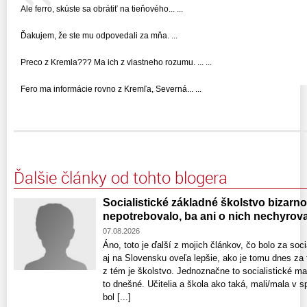
Ale ferro, skúste sa obrátiť na tieňového... ...
Ďakujem, že ste mu odpovedali za mňa. ...
Preco z Kremla??? Ma ich z vlastneho rozumu. ... ...
Fero ma informácie rovno z Kremľa, Severná... ...
Ďalšie články od tohto blogera
Socialistické základné školstvo bizarno
nepotrebovalo, ba ani o nich nechyrova
07.08.2026
Áno, toto je ďalší z mojich článkov, čo bolo za soc
aj na Slovensku oveľa lepšie, ako je tomu dnes za
z tém je školstvo. Jednoznačne to socialistické m
to dnešné. Učitelia a škola ako taká, mali/mala v s
bol [...]