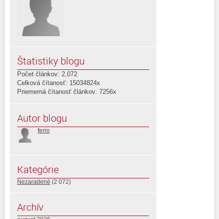
Štatistiky blogu
Počet článkov: 2,072
Celková čítanosť: 15034824x
Priemerná čítanosť článkov: 7256x
Autor blogu
ferro
Kategórie
Nezaradené
(2 072)
Archív