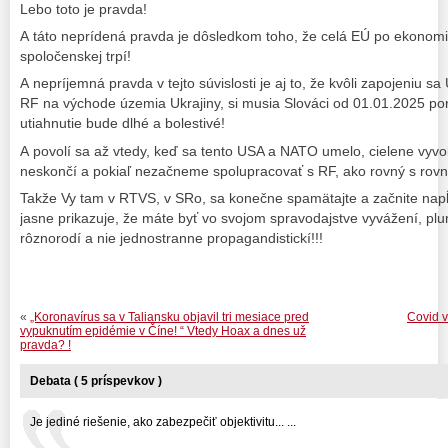
Lebo toto je pravda!
A táto neprídená pravda je dôsledkom toho, že celá EÚ po ekonomic
spoločenskej trpí!
A nepríjemná pravda v tejto súvislosti je aj to, že kvôli zapojeniu 
RF na východe územia Ukrajiny, si musia Slováci od 01.01.2025 por
utiahnutie bude dlhé a bolestivé!
A povolí sa až vtedy, keď sa tento USA a NATO umelo, cielene vyvol
neskončí a pokiaľ nezačneme spolupracovať s RF, ako rovný s rov
Takže Vy tam v RTVS, v SRo, sa konečne spamätajte a začnite napĺ
jasne prikazuje, že máte byť vo svojom spravodajstve vyvážení, plu
rôznorodí a nie jednostranne propagandistickí!!!
«
„Koronavírus sa v Taliansku objavil tri mesiace pred
Covid v
vypuknutím epidémie v Číne! “ Vtedy Hoax a dnes už
pravda? !
Debata ( 5 príspevkov )
Je jediné riešenie, ako zabezpečiť objektivitu... ...