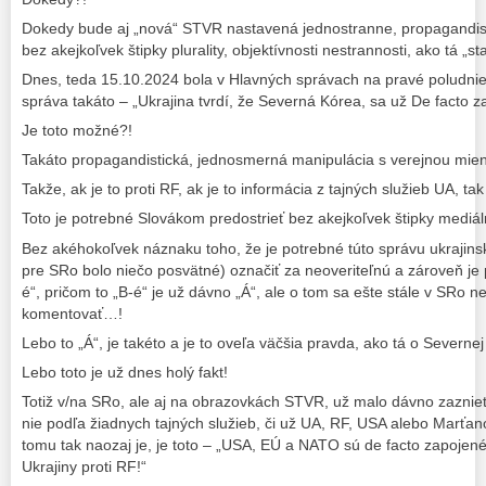
Dokedy bude aj „nová“ STVR nastavená jednostranne, propagandis
bez akejkoľvek štipky plurality, objektívnosti nestrannosti, ako tá „s
Dnes, teda 15.10.2024 bola v Hlavných správach na pravé poludnie
správa takáto – „Ukrajina tvrdí, že Severná Kórea, sa už De facto za
Je toto možné?!
Takáto propagandistická, jednosmerná manipulácia s verejnou mie
Takže, ak je to proti RF, ak je to informácia z tajných služieb UA, tak
Toto je potrebné Slovákom predostrieť bez akejkoľvek štipky mediáln
Bez akéhokoľvek náznaku toho, že je potrebné túto správu ukrajinsk
pre SRo bolo niečo posvätné) označiť za neoveriteľnú a zároveň je 
é“, pričom to „B-é“ je už dávno „Á“, ale o tom sa ešte stále v SRo n
komentovať…!
Lebo to „Á“, je takéto a je to oveľa väčšia pravda, ako tá o Severnej
Lebo toto je už dnes holý fakt!
Totiž v/na SRo, ale aj na obrazovkách STVR, už malo dávno zaznie
nie podľa žiadnych tajných služieb, či už UA, RF, USA alebo Marťano
tomu tak naozaj je, je toto – „USA, EÚ a NATO sú de facto zapojené
Ukrajiny proti RF!“