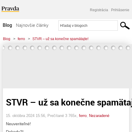
Registrácia
Prihlásenie
Blog
Najnovšie články
Najčítanejšie články
Blog
>
ferro
>
STVR – už sa konečne spamätajte!
Najkomentovanejšie články
Zoznam blogov
Komerčné blogy
STVR – už sa konečne spamätaj
15. októbra 2024 15:56
, Prečítané 3 765x,
ferro
,
Nezaradené
Neuveriteľné!
Dokedy?!