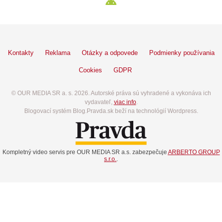
Kontakty
Reklama
Otázky a odpovede
Podmienky používania
Cookies
GDPR
© OUR MEDIA SR a. s. 2026. Autorské práva sú vyhradené a vykonáva ich
vydavateľ,
viac info
.
Blogovací systém Blog.Pravda.sk beží na technológií Wordpress.
Kompletný video servis pre OUR MEDIA SR a.s. zabezpečuje
ARBERTO GROUP
s.r.o.
.