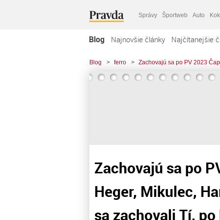
Správy
Športweb
Auto
Kok
Blog
Najnovšie články
Najčítanejšie č
Blog
>
ferro
>
Zachovajú sa po PV 2023 Čaput
Zachovajú sa po P
Heger, Mikulec, Ha
sa zachovali Tí, po