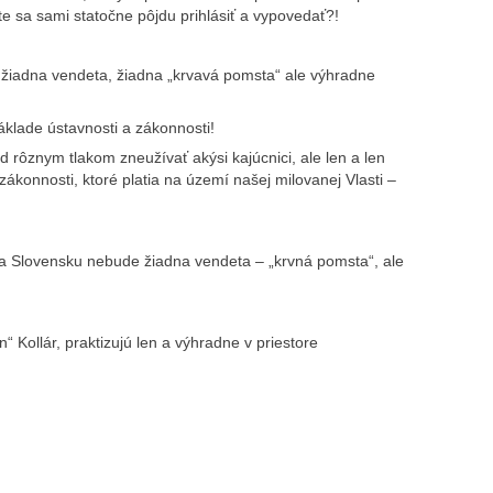
te sa sami statočne pôjdu prihlásiť a vypovedať?!
 žiadna vendeta, žiadna „krvavá pomsta“ ale výhradne
áklade ústavnosti a zákonnosti!
 rôznym tlakom zneužívať akýsi kajúcnici, ale len a len
ákonnosti, ktoré platia na území našej milovanej Vlasti –
a Slovensku nebude žiadna vendeta – „krvná pomsta“, ale
“ Kollár, praktizujú len a výhradne v priestore