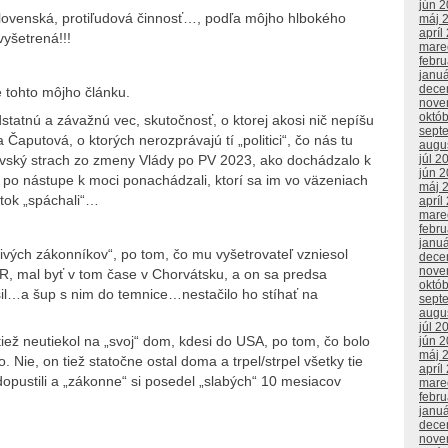
jún 
tislovenská, protiľudová činnosť…, podľa môjho hlbokého
máj 
apríl
vyšetrená!!!
mare
febr
janu
dece
 tohto môjho článku.
nove
októ
statnú a závažnú vec, skutočnosť, o ktorej akosi nič nepíšu
sept
Čaputová, o ktorých nerozprávajú tí „politici“, čo nás tu
augu
brovský strach zo zmeny Vlády po PV 2023, ako dochádzalo k
júl 2
jún 
ni po nástupe k moci ponachádzali, ktorí sa im vo väzeniach
máj 
utok „spáchali“…
apríl
mare
febr
janu
ivých zákonníkov“, po tom, čo mu vyšetrovateľ vzniesol
dece
nove
, mal byť v tom čase v Chorvátsku, a on sa predsa
októ
lásil…a šup s nim do temnice…nestačilo ho stíhať na
sept
augu
júl 2
tiež neutiekol na „svoj“ dom, kdesi do USA, po tom, čo bolo
jún 
máj 
. Nie, on tiež statočne ostal doma a trpel/strpel všetky tie
apríl
opustili a „zákonne“ si posedel „slabých“ 10 mesiacov
mare
febr
janu
dece
nove