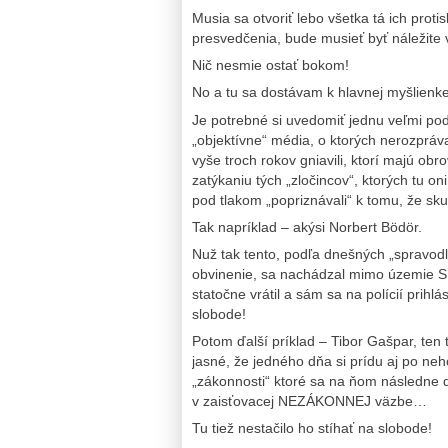
Musia sa otvoriť lebo všetka tá ich pro
presvedčenia, bude musieť byť náležite 
Nič nesmie ostať bokom!
No a tu sa dostávam k hlavnej myšlienke
Je potrebné si uvedomiť jednu veľmi pod
„objektívne“ média, o ktorých nerozpráva 
vyše troch rokov gniavili, ktorí majú o
zatýkaniu tých „zločincov“, ktorých tu o
pod tlakom „popriznávali“ k tomu, že sk
Tak napríklad – akýsi Norbert Bödör.
Nuž tak tento, podľa dnešných „spravodl
obvinenie, sa nachádzal mimo územie SR
statočne vrátil a sám sa na polícií prih
slobode!
Potom ďalší príklad – Tibor Gašpar, ten 
jasné, že jedného dňa si prídu aj po neho
„zákonnosti“ ktoré sa na ňom následne d
v zaisťovacej NEZÁKONNEJ väzbe…
Tu tiež nestačilo ho stíhať na slobode!