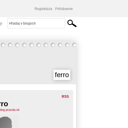
Registrácia
Prihlásenie
y
ferro
RSS
rro
.blog.pravda.sk