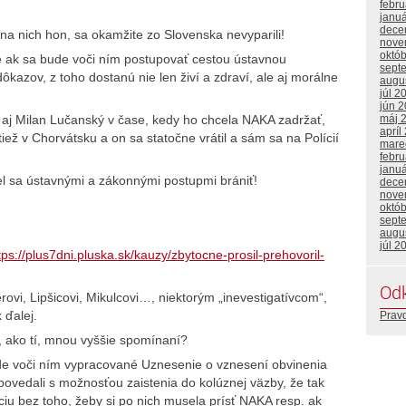
febr
janu
dece
e na nich hon, sa okamžite zo Slovenska nevyparili!
nove
októ
, že ak sa bude voči ním postupovať cestou ústavnou
sept
ôkazov, z toho dostanú nie len živí a zdraví, ale aj morálne
augu
júl 2
jún 
máj 
že aj Milan Lučanský v čase, kedy ho chcela NAKA zadržať,
apríl
ež v Chorvátsku a on sa statočne vrátil a sám sa na Polícií
mare
febr
janu
cel sa ústavnými a zákonnými postupmi brániť!
dece
nove
októ
sept
augu
júl 2
tps://plus7dni.pluska.sk/kauzy/zbytocne-prosil-prehovoril-
Od
ovi, Lipšicovi, Mikulcovi…, niektorým „inevestigatívcom“,
 ďalej.
Prav
ní, ako tí, mnou vyššie spomínaní?
de voči ním vypracované Uznesenie o vznesení obvinenia
povedali s možnosťou zaistenia do kolúznej väzby, že tak
íciu bez toho, žeby si po nich musela prísť NAKA resp. ak