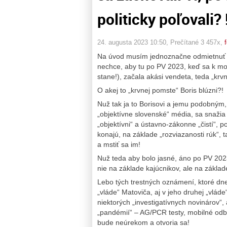
politicky poľovali? 
24. augusta 2023 10:50
, Prečítané 3 457x,
Na úvod musím jednoznačne odmietnuť bl
nechce, aby tu po PV 2023, keď sa k mo
stane!), začala akási vendeta, teda „krv
O akej to „krvnej pomste“ Boris blúzni?!
Nuž tak ja to Borisovi a jemu podobným, 
„objektívne slovenské“ média, sa snažia
„objektívni“ a ústavno-zákonne „čistí“, 
konajú, na základe „rozviazanosti rúk“,
a mstiť sa im!
Nuž teda aby bolo jasné, áno po PV 202
nie na základe kajúcnikov, ale na zákla
Lebo tých trestných oznámení, ktoré dne
„vláde“ Matoviča, aj v jeho druhej „vlád
niektorých „investigatívnych novinárov“, 
„pandémií“ – AG/PCR testy, mobilné odbe
bude neúrekom a otvoria sa!