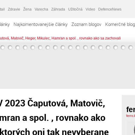
tail
Zdravie
Žena
Varecha
Záhrada
Užitočná
Video
DefenceNews
lánky
Najkomentovanejšie články
Zoznam blogov
Komerčné blog
ová, Matovič, Heger, Mikulec, Hamran a spol. , rovnako ako sa zachovali
V 2023 Čaputová, Matovič,
fe
mran a spol. , rovnako ako
ferro
 ktorých oni tak nevyberane