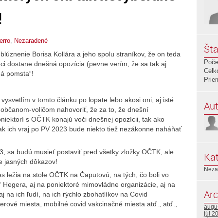
!
ferro
,
Nezaradené
Šta
úznenie Borisa Kollára a jeho spolu straníkov, že on teda
Poče
ci dostane dnešná opozícia (pevne verím, že sa tak aj
Celk
ná pomsta“!
Prie
vysvetlím v tomto článku po lopate lebo akosi oni, aj isté
Aut
 občanom-voličom nahovoriť, že za to, že dnešní
poniektorí s OČTK konajú voči dnešnej opozícii, tak ako
 tak ich vraj po PV 2023 bude niekto tiež nezákonne naháňať
3, sa budú musieť postaviť pred všetky zložky OČTK, ale
Kat
de jasných dôkazov!
Neza
s ležia na stole OČTK na Čaputovú, na tých, čo boli vo
e“ Hegera, aj na poniektoré mimovládne organizácie, aj na
Arc
aj na ich ľudí, na ich rýchlo zbohatlíkov na Covid
rové miesta, mobilné covid vakcinačné miesta atď., atď.,
augu
júl 2