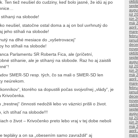
októ
k. Ten tiež neušiel do cudziny, keď bolo jasné, že idú aj po
sept
emnice…
augu
júl 2
l stíhaný na slobode!
jún 
máj 
o neušiel, statočne ostal doma a aj on bol uvrhnutý do
apríl
 jeho stíhali na slobode!
mare
febr
hnutý na dlhé mesiace do „vyšetrovacej“
janu
dece
y ho stíhali na slobode!
nove
októ
anca Parlamentu SR Roberta Fica, ale (príčetní,
sept
né stíhanie, ale je stíhaný na slobode. Raz ho aj zaistili
augu
nné“!
júl 2
jún 
 radov SMER-SD resp. tých, čo sa mali o SMER-SD len
máj 
apríl
roky neúrekom.
mare
febr
onníkov“, ktorého sa dopustili počas svojvoľnej „vlády“, je
janu
a Krivočenka.
dece
nove
restnej“ činnosti nedožili lebo vo väznici prišli o život.
októ
sept
, ich stíhať na slobode!!!
augu
júl 2
iach o život – Krivočenko preto lebo vraj v tej dobe neboli
jún 
máj 
apríl
le tepláky a on sa „obesením samo zavraždil“ aj
mare