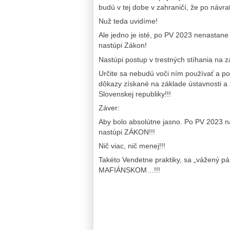
budú v tej dobe v zahraničí, že po návra
Nuž teda uvidíme!
Ale jedno je isté, po PV 2023 nenastane
nastúpi Zákon!
Nastúpi postup v trestných stíhania na z
Určite sa nebudú voči ním používať a pod
dôkazy získané na základe ústavnosti a z
Slovenskej republiky!!!
Záver:
Aby bolo absolútne jasno. Po PV 2023 n
nastúpi ZÁKON!!!
Nič viac, nič menej!!!
Takéto Vendetne praktiky, sa „vážený pán
MAFIÁNSKOM…!!!