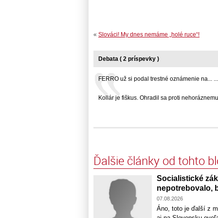
«
Slováci! My dnes nemáme „holé ruce“!
Debata ( 2 príspevky )
FERRO už si podal trestné oznámenie na... ...
Kollár je fiškus. Ohradil sa proti nehoráznemu..
Ďalšie články od tohto b
Socialistické zá
nepotrebovalo, b
07.08.2026
Áno, toto je ďalší z 
aj na Slovensku oveľa