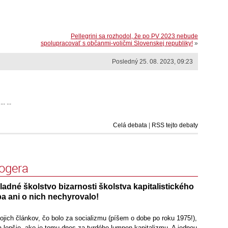
Pellegrini sa rozhodol, že po PV 2023 nebude
spolupracovať s občanmi-voličmi Slovenskej republiky!
»
Posledný 25. 08. 2023, 09:23
. ...
Celá debata
|
RSS tejto debaty
logera
kladné školstvo bizarnosti školstva kapitalistického
a ani o nich nechyrovalo!
mojich článkov, čo bolo za socializmu (píšem o dobe po roku 1975!),
 lepšie, ako je tomu dnes za tvrdého lumpen kapitalizmu. A jednou