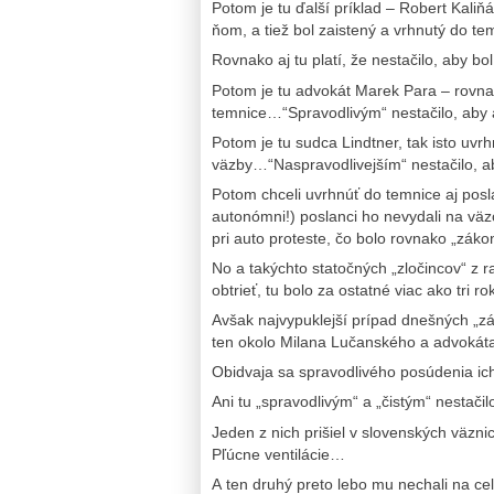
Potom je tu ďalší príklad – Robert Kaliňá
ňom, a tiež bol zaistený a vrhnutý do t
Rovnako aj tu platí, že nestačilo, aby bo
Potom je tu advokát Marek Para – rovnak
temnice…“Spravodlivým“ nestačilo, aby aj
Potom je tu sudca Lindtner, tak isto uvr
väzby…“Naspravodlivejším“ nestačilo, ab
Potom chceli uvrhnúť do temnice aj posl
autonómni!) poslanci ho nevydali na väzob
pri auto proteste, čo bolo rovnako „záko
No a takýchto statočných „zločincov“ z
obtrieť, tu bolo za ostatné viac ako tri 
Avšak najvypuklejší prípad dnešných „zák
ten okolo Milana Lučanského a advokát
Obidvaja sa spravodlivého posúdenia ich „t
Ani tu „spravodlivým“ a „čistým“ nestačilo
Jeden z nich prišiel v slovenských väznic
Pľúcne ventilácie…
A ten druhý preto lebo mu nechali na ce