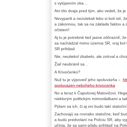
s vylúpením oka…
Ani títo dvaja pred tým, ako vedeli, že j
Nevyparili a nezutekali lebo si boli istí
a zákonnou, tak sa na základe faktov a d
očistení!
Aj tu je potrebné tiež jasne zdôrazniť, 
sa nachádzal mimo územia SR, vraj bol ti
SR prihlásil.
Nie, neutiekol zbabelo, ale zotrval a ch
Žiaľ neubránil sa…
A Krivočenko?
Nuž tu je výpoveď jeho spoluväzňa –
ht
spoluvazen-neboheho-krivocenka
No a teraz k Čaputovej Matovičovi, Heger
niektorým politickým mimovládkami a tak
Pýtam sa ich, či aj oni budú takí statoč
Zachovajú sa rovnako statočne, keď bu
a budú predvolaní na Políciu SR, aby vy
učinia, že sa sami pôjdu prihlásiť na Pol