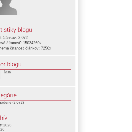
tistiky blogu
t článkov: 2,072
ová čítanosť: 15034269x
merná čítanosť článkov: 7256x
or blogu
ferro
egórie
radené
(2 072)
hív
st 2026
026