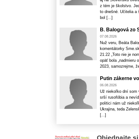
z tém je školstvo. J
to dnešné. Učitelia a
bol [...]
B. Balogová zo S
07.08.2026
Nuž veru, Beáta Balo
komentátorky Sme.sk,
21:22 „Toto nie je no
opäť bola „nadmieru o
2023, samozrejme, že 
Putin zákerne vo
06.08.2026
Už niekoľko dní som v
srší rusofóbia a neví
politici nám už nieko
Ukrajina, teda Zelensk
[...]
Objednajte si