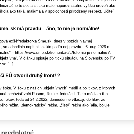
ednoznačne to socialistické malo neporovnateľne vyššiu úroveň ako
 škola ako taká, mali/mala v spoločnosti prirodzený rešpekt. Učiteľ
me. sk má pravdu – áno, to nie je normálne!
gová exšéfredaktorka Sme.sk, dnes v pozícií hlavnej
 sa odhodlala napísať takúto podľa nej pravdu – 6. aug 2026 o
rmálne“ – https://www.sme.sk/komentare/c/toto-nie-je-normalne A
bjektívna“. V článku opisuje politickú situáciu na Slovensku po PV
sa [...]
či EÚ otvoril druhý front! ?
 šoku. V šoku z našich „objektívnych“ médií a politikov, z ktorých
daná nenávisť voči Rusom, Ruskej federácií. Tieto média a títo
ľko rokov, teda od 24.2.2022, dennodenne vtláčajú do hláv, že
ého režim, „demokraticky“ režim, „čistý“ režim ako ľalia, bojuje
 predplatné