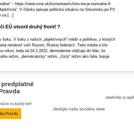
rmálne“ – https://www.sme.sk/komentare/c/toto-nie-je-normalne A
bjektívna“. V článku opisuje politickú situáciu na Slovensku po PV
sa [...]
či EÚ otvoril druhý front! ?
 šoku. V šoku z našich „objektívnych“ médií a politikov, z ktorých
daná nenávisť voči Rusom, Ruskej federácií. Tieto média a títo
ľko rokov, teda od 24.2.2022, dennodenne vtláčajú do hláv, že
ého režim, „demokraticky“ režim, „čistý“ režim ako ľalia, bojuje
 predplatné
Pravda
stiahnite si ap
ormácie na každý deň
sledujte naše sociálne siete
íka Pravda