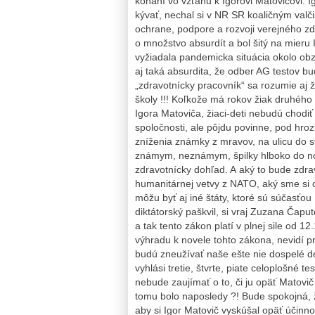
konaní vo vzťahu k Igorovi Matovičovi. 
kývať, nechal si v NR SR koaličným valč
ochrane, podpore a rozvoji verejného zd
o množstvo absurdít a bol šitý na mieru
vyžiadala pandemicka situácia okolo obz
aj taká absurdita, že odber AG testov bu
„zdravotnícky pracovník“ sa rozumie aj ž
školy !!! Koľkože má rokov žiak druhého
Igora Matoviča, žiaci-deti nebudú chodiť 
spoločnosti, ale pôjdu povinne, pod hro
zníženia známky z mravov, na ulicu do 
známym, neznámym, špilky hlboko do nos
zdravotnícky dohľad. A aký to bude zdra
humanitárnej vetvy z NATO, aký sme si 
môžu byť aj iné štáty, ktoré sú súčasťo
diktátorský paškvil, si vraj Zuzana Čap
a tak tento zákon platí v plnej sile od
výhradu k novele tohto zákona, nevidí p
budú zneužívať naše ešte nie dospelé de
vyhlási tretie, štvrte, piate celoplošné
nebude zaujímať o to, či ju opäť Matovi
tomu bolo naposledy ?! Bude spokojná, 
aby si Igor Matovič vyskúšal opäť účinn