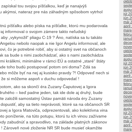
októ
 zapískal tou svojou píšťalkou, keď je nanajvýš
sept
augu
alku akýmsi, nateraz pre nás záhadným spôsobom vytrhol
júl 2
jún 
máj 
astnú píšťalku alebo píska na píšťalke, ktorú mu podarovala
apríl
mare
raj informoval o svojom zámere takto neľudský
febr
aby „vykynožil“ pliagu C-19 ? Áno, natíska sa tu takáto
janu
dece
u Angelou nebolo naopak a nie Igor Angelu informoval, ale
nove
ovi, čo je potrebné robiť, aby si ostatný svet na občanoch
októ
 ak sa bude s nimi zaobchádzať, ako s nami zaobchádza
sept
augu
i králikmi, minimálne v rámci EÚ a ostatné „staré“ štáty
júl 2
klade toho budú postupovať potom oni doma? Zdá sa
jún 
máj 
lebo môže byť na nej aj kusisko pravdy ?! Odpoveď nech si
apríl
 že si môžeme aspoň v duchu odpovedať !
mare
febr
 potom, ako sa skončí éra Zuzany Čaputovej a Igora
janu
dece
 druhého – keď padne jeden, tak ide dole aj druhý, bude
nove
e založili samostatný Ústav pamäti národa éry Zuzany
októ
opustiť, aby sa tieto neprávosti, ktoré sa na občanoch SR
sept
augu
vej a Igora Matoviča, odprezentovali, ako kolektívna vina
júl 2
 toto poníženie, na túto potupu, ktorú tu ich vinou zažívame
jún 
máj 
dy zabudnúť a spravodlivo, na základe platných zákonov
apríl
li ! Zároveň nové zloženie NR SR bude musieť okamžite
mare