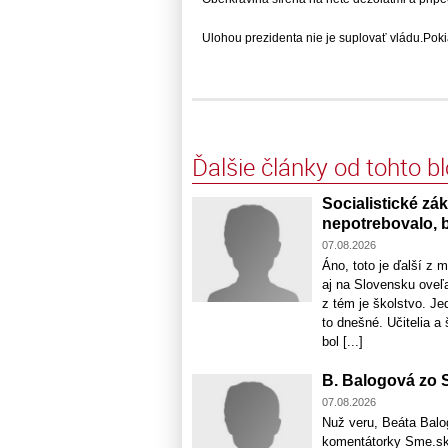
Ulohou prezidenta nie je suplovať vládu.Pokial
Ďalšie články od tohto b
Socialistické zá
nepotrebovalo, b
07.08.2026
Áno, toto je ďalší z 
aj na Slovensku oveľa
z tém je školstvo. J
to dnešné. Učitelia a
bol [...]
B. Balogová zo S
07.08.2026
Nuž veru, Beáta Balo
komentátorky Sme.sk,