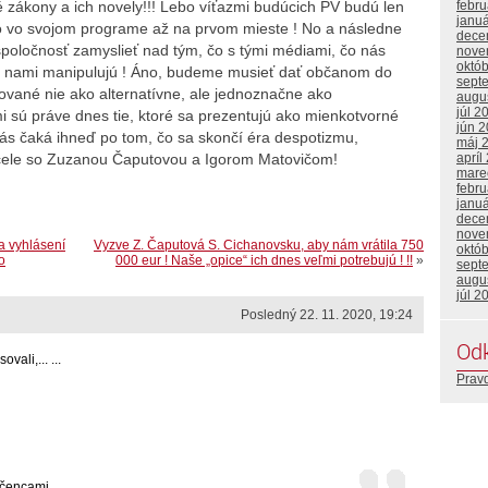
febr
ské zákony a ich novely!!! Lebo víťazmi budúcich PV budú len
janu
toto vo svojom programe až na prvom mieste ! No a následne
dece
poločnosť zamyslieť nad tým, čo s tými médiami, čo nás
nove
októ
a nami manipulujú ! Áno, budeme musieť dať občanom do
sept
ované nie ako alternatívne, ale jednoznačne ako
augu
júl 2
i sú práve dnes tie, ktoré sa prezentujú ako mienkotvorné
jún 
 nás čaká ihneď po tom, čo sa skončí éra despotizmu,
máj 
apríl
a čele so Zuzanou Čaputovou a Igorom Matovičom!
mare
febr
janu
dece
nove
a vyhlásení
Vyzve Z. Čaputová S. Cichanovsku, aby nám vrátila 750
októ
o
000 eur ! Naše „opice“ ich dnes veľmi potrebujú ! !!
»
sept
augu
júl 2
Posledný 22. 11. 2020, 19:24
Od
ali,... ...
Prav
ncami.... ...