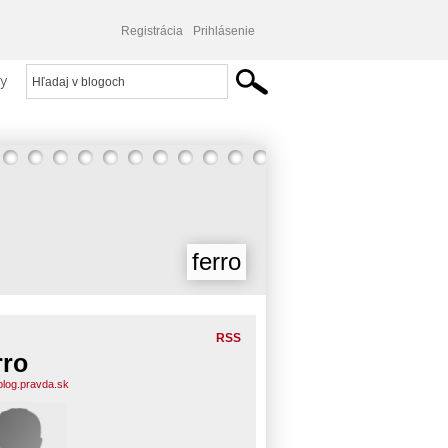
Registrácia
Prihlásenie
y
ferro
RSS
rro
.blog.pravda.sk