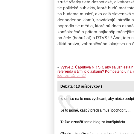
zrušiť všetky tieto despotické, diktátor
tie politické subjekty, ktoré budú mať 
sa budeme musieť, ako celá slovenská s
dennodenne klamú, zavádzajú, strašia 
popredia tie média, ktoré sú dnes označ
konšpiračné a pritom najkonšpiračnejším
na čele (bohužiaľ) s RTVS !!! Áno, toto
diktátorstva, zahraničného lokajstva n
«
Vyzve Z. Čaputová NR SR, aby sa uzniesla n
referenda s týmito otázkami? Kompetenciu na t
jednoznačne má!
Debata ( 13 príspevkov )
to oni sú na to moc vychcaní, aby niečo podpisov
Je to jasné, každý predsa musí pochopiť, ...
Ťažko označiť tento blog za konšpiráciu ...
Oberkravina šírená na nete dezolátmi a pripeče