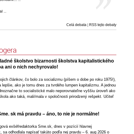
 ...
Celá debata
|
RSS tejto debaty
logera
kladné školstvo bizarnosti školstva kapitalistického
a ani o nich nechyrovalo!
mojich článkov, čo bolo za socializmu (píšem o dobe po roku 1975!),
 lepšie, ako je tomu dnes za tvrdého lumpen kapitalizmu. A jednou
ednoznačne to socialistické malo neporovnateľne vyššiu úroveň ako
 škola ako taká, mali/mala v spoločnosti prirodzený rešpekt. Učiteľ
me. sk má pravdu – áno, to nie je normálne!
gová exšéfredaktorka Sme.sk, dnes v pozícií hlavnej
 sa odhodlala napísať takúto podľa nej pravdu – 6. aug 2026 o