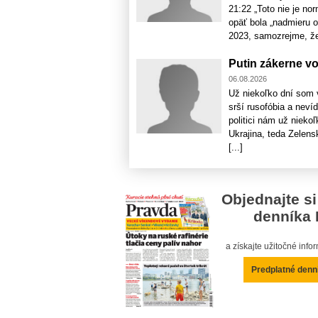
21:22 „Toto nie je no
opäť bola „nadmieru o
2023, samozrejme, že 
Putin zákerne vo
06.08.2026
Už niekoľko dní som v
srší rusofóbia a neví
politici nám už nieko
Ukrajina, teda Zelensk
[...]
Objednajte si
denníka 
a získajte užitočné inf
Predplatné denn