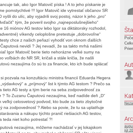
ncuje tak, ako Igor Matovič píska ! A to jeho pískanie je
vne pomstychtivé !!! Igor Matovič ide vytrestať občanov SR
0 vyšli do ulíc, aby vyjadrili svoj postoj, názor k jeho „pro“
odvďačiť“ tým, že poveril svojho „najneposlušnejšieho“
te 16 miónov AG testov lebo Igor sa diktátorsky rozhodol,
Šta
(adventné) víkendy celoplošne pretestuje „dobrovoľne“
Poče
 testy chce z našich peňazí vyhodiť von oknom ďalších
Celk
a Čaputová nevidí ? Jej nevadí, že sa takto mrhá našimi
Prie
iaľ Igor Matovič berie tieto nehorázne veľké sumy na
 voľbách do NR SR, kričali a stále kričia, že našli
Aut
ovú nezaujíma čo sú to za financie, kto ich bude splácať
i pozvala na konzultáciu ministra financií Eduarda Hegera
e „výdavkový“ a „príjmový“ list k týmto AG testom ? Prečo sa
za tieto AG testy a tým berie na seba zodpovednosť za
Kat
úr ? To Zuzanu Čaputovú nezaujíma, keď nadíde deň „D“
en veľký celosvetový podvod, kto bude za tieto zbytočné
Neza
ý na zodpovednosť ? Alebo sa povie, že tu sa uplatňuje
tarávania a nákupu týchto pranič riešiacich AG testov,
Arc
 a teda niet koho potrestať ?!
augu
putová nezaujíma, môžeme nachádzať v jej lokajskom
júl 2