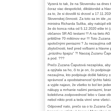
Vyzerá to tak, že na Slovensku sa dnes ta
čoraz viac despotické, diktátorské a hla
za to, že si dovolili tú drzosť a 17.11.202
Slovenskej činnosti. Za toto sa im ide „
ministra Richarda Sulíka, aby nakúpil eš
že do konca roka od 5.12.2020 ešte tri 
občanov SR AG testami !!! A na tieto AG
približne 70 miliónov eur !!! Toto Zuzan
spoločnými peniazmi ? Ju nezaujíma odk
zbytočnosti, keď pred voľbami a hlavne po
„prázdnu špajzu“ ?! Naozaj Zuzanu Čaput
a pod. ???
Prečo Zuzana Čaputová nezapíska, aby s
a opýtala sa ho, či to je on, čo podpisuj
nezaujíma, kto podpisuje došlé faktúry 
správnosť a opodstatnenosť týchto fakt
a vyjde najavo, že všetko to bol len jed
nákupy a mrhanie našimi peniazmi, bran
kolektívna zodpovednosť lebo v čase obs
nebol nikto proti a teda vinní sme všetci
Odpoveď nato, prečo sa o to Zuzana Ča