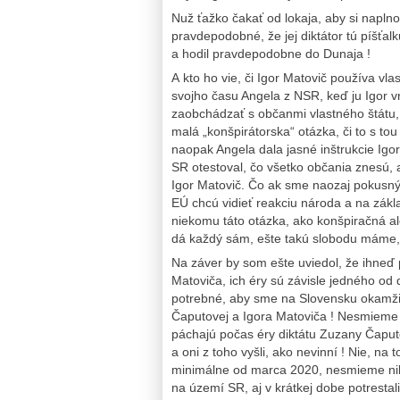
Nuž ťažko čakať od lokaja, aby si naplno
pravdepodobné, že jej diktátor tú píšť
a hodil pravdepodobne do Dunaja !
A kto ho vie, či Igor Matovič používa vl
svojho času Angela z NSR, keď ju Igor v
zaobchádzať s občanmi vlastného štátu, 
malá „konšpirátorska“ otázka, či to s to
naopak Angela dala jasné inštrukcie Igor
SR otestoval, čo všetko občania znesú,
Igor Matovič. Čo ak sme naozaj pokusným
EÚ chcú vidieť reakciu národa a na zá
niekomu táto otázka, ako konšpiračná a
dá každý sám, ešte takú slobodu máme,
Na záver by som ešte uviedol, že ihneď
Matoviča, ich éry sú závisle jedného od
potrebné, aby sme na Slovensku okamžit
Čaputovej a Igora Matoviča ! Nesmieme d
páchajú počas éry diktátu Zuzany Čaputo
a oni z toho vyšli, ako nevinní ! Nie, na
minimálne od marca 2020, nesmieme nik
na území SR, aj v krátkej dobe potresta