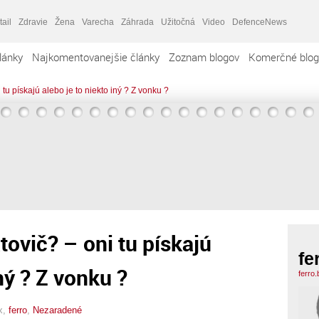
tail
Zdravie
Žena
Varecha
Záhrada
Užitočná
Video
DefenceNews
lánky
Najkomentovanejšie články
Zoznam blogov
Komerčné blog
 tu pískajú alebo je to niekto iný ? Z vonku ?
tovič? – oni tu pískajú
fe
ný ? Z vonku ?
ferro
x,
ferro
,
Nezaradené