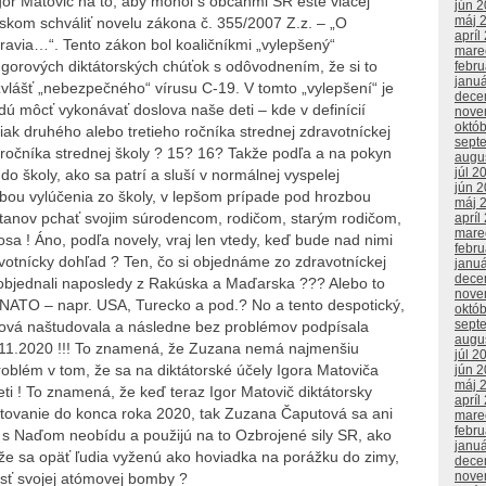
Igor Matovič na to, aby mohol s občanmi SR ešte viacej
jún 
máj 
iskom schváliť novelu zákona č. 355/2007 Z.z. – „O
apríl
ravia…“. Tento zákon bol koaličníkmi „vylepšený“
mare
 Igorových diktátorských chúťok s odôvodnením, že si to
febr
janu
vlášť „nebezpečného“ vírusu C-19. V tomto „vylepšení“ je
dece
dú môcť vykonávať doslova naše deti – kde v definícií
nove
októ
iak druhého alebo tretieho ročníka strednej zdravotníckej
sept
 ročníka strednej školy ? 15? 16? Takže podľa a na pokyn
augu
júl 2
do školy, ako sa patrí a sluší v normálnej vyspelej
jún 
zbou vylúčenia zo školy, v lepšom prípade pod hrozbou
máj 
stanov pchať svojim súrodencom, rodičom, starým rodičom,
apríl
mare
a ! Áno, podľa novely, vraj len vtedy, keď bude nad nimi
febr
votnícky dohľad ? Ten, čo si objednáme zo zdravotníckej
janu
dece
objednali naposledy z Rakúska a Maďarska ??? Alebo to
nove
u NATO – napr. USA, Turecko a pod.? No a tento despotický,
októ
sept
utová naštudovala a následne bez problémov podpísala
augu
 12.11.2020 !!! To znamená, že Zuzana nemá najmenšiu
júl 2
roblém v tom, že sa na diktátorské účely Igora Matoviča
jún 
máj 
ti ! To znamená, že keď teraz Igor Matovič diktátorsky
apríl
 testovanie do konca roka 2020, tak Zuzana Čaputová sa ani
mare
febr
č s Naďom neobídu a použijú na to Ozbrojené sily SR, ako
janu
že sa opäť ľudia vyženú ako hoviadka na porážku do zimy,
dece
nove
osť svojej atómovej bomby ?