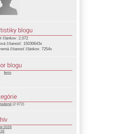
tistiky blogu
t článkov: 2,072
ová čítanosť: 15030643x
merná čítanosť článkov: 7254x
or blogu
ferro
egórie
radené
(2 072)
hív
st 2026
026