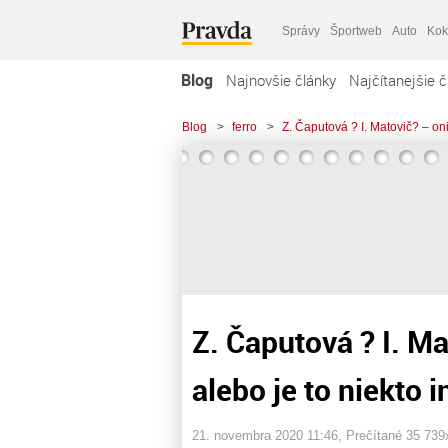
Správy
Športweb
Auto
Kok
Blog
Najnovšie články
Najčítanejšie č
Blog
>
ferro
>
Z. Čaputová ? I. Matovič? – oni
Z. Čaputová ? I. Ma
alebo je to niekto i
21. novembra 2020 11:46
, Prečítané 35 739