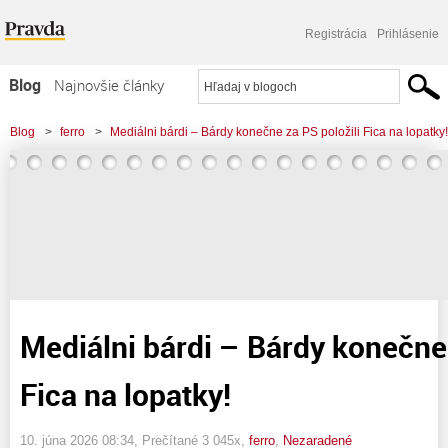
Registrácia
Prihlásenie
Blog
Najnovšie články
Najčítanejšie články
Blog
>
ferro
>
Mediálni bárdi – Bárdy konečne za PS položili Fica na lopatky!
Najkomentovanejšie články
Zoznam blogov
Komerčné blogy
Mediálni bárdi – Bárdy konečne 
Fica na lopatky!
10. júna 2026 08:34
, Prečítané 3 045x,
ferro
,
Nezaradené