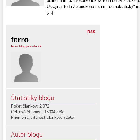
politici nám už niekoľko rokov, teda od 24.2.2022, 
Ukrajina, teda Zelenského režim, „demokraticky“ reži
[...]
RSS
ferro
ferro.blog.pravda.sk
Štatistiky blogu
Počet článkov: 2,072
Celková čítanosť: 15034298x
Priemerná čítanosť článkov: 7256x
Autor blogu