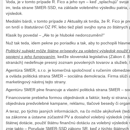
Voda, je v tomto prípade R. Fico a jeho syn – keď „splachujú“ svoje 
im, teda strane SMER-SSD, na základe volebného výsledku patria, 
výsledok.
Mediálni bárdi, v tomto prípade z Aktuality.sk tvrdia, že R. Fico je p
on tvrdí o štatutárovi OZ PF, lebo tiež platí svojho syna zo štátnych
Klasik by povedal – „Ale to je hluboké nedorozumění!“
Nuž tak teda, idem pekne po poriadku a tak, aby to pochopili hlavne 
Politický subjekt môže štátne príspevky za volebný výsledok použi
spojený s jeho fungovaním
, keďže slovenská legislatíva (Zákon č. 8
stranách) nedefinuje presný zoznam povolených tovarov a služieb, 
Agentúra SMER, s.r.o. je komerčná spoločnosť s ručením obmedzen
a ovláda politická strana SMER – sociálna demokracia. Firma slúži 
marketingový nástroj tejto strany.
Agentúru SMER plne financuje a vlastní politická strana SMER – so
Financovanie prebieha formou objednávok a faktúr, kedy si strana u
objednáva predvolebné kampane, reklamu, tlačové besedy či organi
A teraz, po týchto jasných informáciách, na čo môže akýkoľvek (teda 
sa zákonne a ústavne zúčastnil PV a dosiahol volebný výsledok (mi
štátnej dotácie, použiť štátnu finančnú dotáciu za volebný výsledok
znie takto – Porušuje SMER-SSD zákony SR, keď z týchto štátnych 