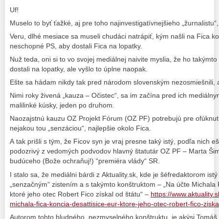
Uf!
Muselo to byť ťažké, aj pre toho najinvestigatívnejšieho „žurnalistu
Veru, dlhé mesiace sa museli chudáci natrápiť, kým našli na Fica 
neschopné PS, aby dostali Fica na lopatky.
Nuž teda, oni si to vo svojej mediálnej naivite myslia, že ho takýmt
dostali na lopatky, ale vyšlo to úplne naopak.
Ešte sa hádam nikdy tak pred národom slovenským nezosmiešnili, a
Nimi roky živená „kauza – Očistec“, sa im začína pred ich mediáln
malilinké kúsky, jeden po druhom.
Naozajstnú kauzu OZ Projekt Fórum (OZ PF) potrebujú pre ofúknuti
nejakou tou „senzáciou“, najlepšie okolo Fica.
A tak prišli s tým, že Ficov syn je vraj presne taký istý, podľa nich 
podozrivý z vedomých podvodov hlavný štatutár OZ PF – Marta Š
budúceho (Bože ochraňuj!) “premiéra vlády“ SR.
I stalo sa, že mediálni bárdi z Aktuality.sk, kde je šéfredaktorom istý
„senzačným“ zistením a s takýmto konštruktom – „Na účte Michala F
ktoré jeho otec Robert Fico získal od štátu“ –
https://www.aktuality
michala-fica-koncia-desattisice-eur-ktore-jeho-otec-robert-fico-ziska
Autorom tohto bludného, nezmyselného konštruktu, je akýsi Tomáš K