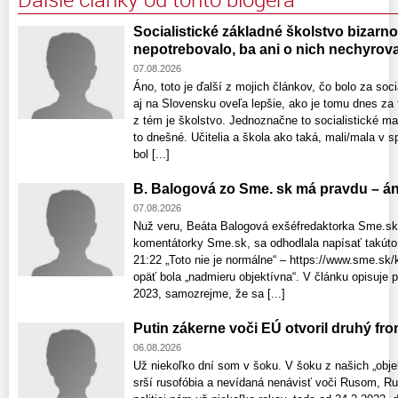
Socialistické základné školstvo bizarno
nepotrebovalo, ba ani o nich nechyrova
07.08.2026
Áno, toto je ďalší z mojich článkov, čo bolo za soc
aj na Slovensku oveľa lepšie, ako je tomu dnes za
z tém je školstvo. Jednoznačne to socialistické m
to dnešné. Učitelia a škola ako taká, mali/mala v s
bol [...]
B. Balogová zo Sme. sk má pravdu – áno
07.08.2026
Nuž veru, Beáta Balogová exšéfredaktorka Sme.sk,
komentátorky Sme.sk, sa odhodlala napísať takúto 
21:22 „Toto nie je normálne“ – https://www.sme.sk/
opäť bola „nadmieru objektívna“. V článku opisuje 
2023, samozrejme, že sa [...]
Putin zákerne voči EÚ otvoril druhý fron
06.08.2026
Už niekoľko dní som v šoku. V šoku z našich „objek
srší rusofóbia a nevídaná nenávisť voči Rusom, Rus