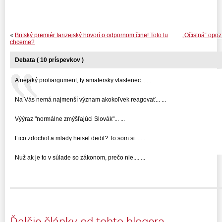
«
Britský premiér farizejský hovorí o odpornom čine! Toto tu
„Očistná“ opoz
chceme?
Debata ( 10 príspevkov )
A nejaký protiargument, ty amatersky vlastenec... ...
Na Vás nemá najmenší význam akokoľvek reagovať... ...
Výýraz "normálne zmýšľajúci Slovák"... ...
Fico zdochol a mlady heisel dedil? To som si... ...
Nuž ak je to v súlade so zákonom, prečo nie.... ...
Ďalšie články od tohto blogera