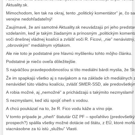
Aktuality.sk.
Mimochodom, len tak na okraj, tento „politický komentátor“ je, čo sa
verejne nedohľadateľný!
Zaujímavé, že ani samotné Aktuality.sk neuvádzajú pri jeho predst
vzdelaním, keď je takým žiadaným a prínosným „politickým komentát
voči dnešnej vládnej koalícii a zvlášť voči R. Ficovi, „nie“ nenávistný
„obrovským“ mediálnym výtlakom.
Ale nie toto je podstatné pre hlavnú myšlienku tohto môjho článku.
Podstatné je niečo oveľa dôležitejšie.
S najväčšou pravdepodobnosťou si títo mediálni bárdi myslia, že Slo
Že im spapkajú všetko aj s navijakom a na základe ich mediálnych 
nenávidieť túto vládnu koalíciu, zvlášť SMER-SSD, ale predovšetký
A robia možné, aj „nemožné“ a prichádzajú s takýmito nezmyslami!
S nezmyslami, keď idú spojiť oheň s vodou.
A chcú poukázať na to, že R. Fico vodu káže a víno pije.
V tomto prípade je „oheň“ štatutár OZ PF – spoľahlivo (predovšetk
prospech?) spálila všetky možné dotácie od štátu, z EÚ, ktoré mohla
viacnásobne za tú istú „službu“ Vlasti.