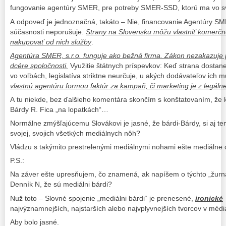
fungovanie agentúry SMER, pre potreby SMER-SSD, ktorú ma vo s
A odpoveď je jednoznačná, takáto – Nie, financovanie Agentúry S
súčasnosti neporušuje.
Strany na Slovensku môžu vlastniť komerčn
nakupovať od nich služby
.
Agentúra SMER, s.r.o. funguje ako bežná firma. Zákon nezakazuje 
dcére spoločnosti.
Využitie štátnych príspevkov: Keď strana dostane
vo voľbách, legislatíva striktne neurčuje, u akých dodávateľov ich 
vlastnú agentúru formou faktúr za kampaň, či marketing je z legáln
A tu niekde, bez ďalšieho komentára skončím s konštatovaním, že 
Bárdy R. Fica „na lopatkách“…
Normálne zmýšľajúcemu Slovákovi je jasné, že bárdi-Bárdy, si aj tent
svojej, svojich všetkých mediálnych nôh?
Vládzu s takýmito prestrelenými mediálnymi nohami ešte mediálne 
P.S.:
Na záver ešte upresňujem, čo znamená, ak napíšem o týchto „žurnal
Denník N, že sú mediálni bárdi?
Nuž toto – Slovné spojenie „mediálni bárdi“ je prenesené,
ironické
najvýznamnejších, najstarších alebo najvplyvnejších tvorcov v médi
Aby bolo jasné.