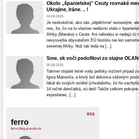
Okolo „španielskej“ Ceuty rovnaké med
Ukrajine, Iráne. .. !
06.08.2026
Je neskutočné, ako nás „objektívne“ eurounijne, al
nos, že, čo sa to vlastne nedávno stalo v španiel
Afriky (Maroka) v Ceute. Ani náhodou si nedajú tú
nevysvetlia obyvateľom EÚ históriu nie len samotnej 
severnej Afriky. Nuž tak teda na [...]
Sme. sk voči pedofilovi zo stajne OĽA
05.08.2026
Takmer stojaté letné vody politiky rozčeril prípad z
Igora Matoviča, a ktorý bol dokonca váženým posl
lákal do svojich osídiel (chvalabohu, že ho zachytil
14 ročné dievčatká, sú deti! Takže celkom pokojn
exposlanec, [...]
RSS
ferro
ferro.blog.pravda.sk