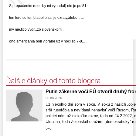
S prepáčením (otec by mi vynadal) nie je po 81... ...
ten fero,co ten blabol pisal,je ozraty,alebo... ...
my nie.fico vydr...zo slovenskom ...
ono americania boli v prahe uz v noci zo 7-8... ...
Ďalšie články od tohto blogera
Putin zákerne voči EÚ otvoril druhý fron
06.08.2026
Už niekoľko dní som v šoku. V šoku z našich „objek
srší rusofóbia a nevídaná nenávisť voči Rusom, Rus
politici nám už niekoľko rokov, teda od 24.2.2022, 
Ukrajina, teda Zelenského režim, „demokraticky“ reži
[...]