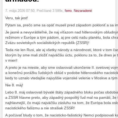
7. mája 2026 07:50
, Prečítané 3 599x,
ferro
,
Nezaradené
Veru, tak jest!
Pýtam sa, prečo sme sa opäť museli pred západom pokloniť a sa im 
Je jasné a nevyvrátiteľné, že naj víťazom nad hitlerovským obludný
režimom v Európe a tým pádom, aj pre celú našu planétu, bola ch
Zväzu sovietskych socialistických republík (ZSSR)!
Teda nie len Rusi, ale aj všetky národy a národnosti, ktoré v tom čase
ktorým by sme mali zložiť najväčšiu úctu, poklonu za to, že dnes je t
v mieri!
A preto je na mieste, aby sme oslavovali ukončenie II. svetovej voj
a konečnú porážku ľudských oblúd v podobe hitlerovského nacistic
kedy to uznalo vtedajšie najvyššie vojenské velenie v Moskve a tým
Nie 8. máj!
Lebo 8. máj oslavovali bývalé štáty západného bloku počas obdobi
a ZSSR hlavne preto, aby západný pospolitý ľud mal na pamäti, že to
najhlavnejší, čo majú najväčšiu zásluhu na tom, že Európa bola os
nacistického fašizmu a nie strašiak ZSSR!
A počúvať bludy o tom, že nacisticko-fašistický Nemci podpisovali ka