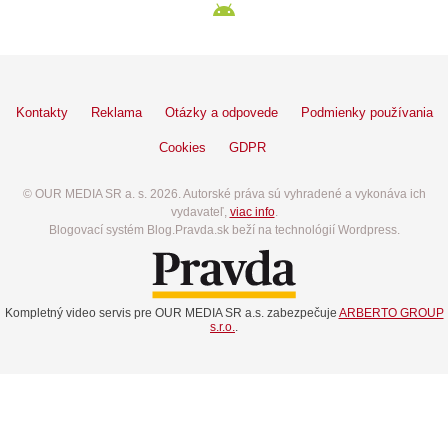
Kontakty
Reklama
Otázky a odpovede
Podmienky používania
Cookies
GDPR
© OUR MEDIA SR a. s. 2026. Autorské práva sú vyhradené a vykonáva ich
vydavateľ,
viac info
.
Blogovací systém Blog.Pravda.sk beží na technológií Wordpress.
Kompletný video servis pre OUR MEDIA SR a.s. zabezpečuje
ARBERTO GROUP
s.r.o.
.