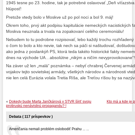
1945 tesne po 23. hodine, tak je potrebné oslavovať „Deň víťazstva
hlúposť!
Pretože vtedy bolo v Moskve už po pol noci a bol 9. máj!
Okrem toho, prvý akt podpisu kapitulácie nemeckých nacistických f
Moskva neuznala a trvala na zopakovaní celého ceremoniálu!
Nebudem to tu podrobne rozpisovať, lebo každý trochu rozhľadený S
o čom to bolo a kto nevie, tak nech sa páči si naštudovať, doštudo
ako jedna z poslankýň PS, ktorá teda takéto historické fakty nememo
dnes na východe UA…absolútne „nikým a ničím nevyprovokovane“!
Na záver už len „malá“ poznámka – nebyť chrabrej Červenej armád
vojakov tejto sovietskej armády, všetkých národov a národnosti vte
nie len celá Eurázia volala Tretia Ríša, ale Treťou ríšou by sa nazýva
«
Dokedy bude Marta Jančkárová v STVR šíriť svoju
Kto má a kde je
protiruskú nenávistnú propagandu? !
Debata ( 117 príspevkov )
Američania nemali problém oslobodiť Prahu ... ...