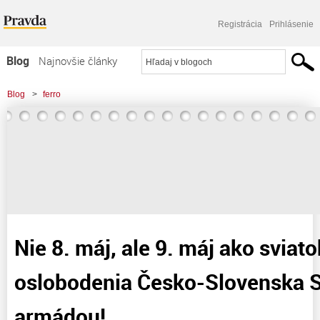
Registrácia
Prihlásenie
Blog
Najnovšie články
Najčítanejšie články
Blog
>
ferro
Najkomentovanejšie články
>
Nie 8. máj, ale 9. máj ako sviatok - Deň oslobodenia Česko-Slovenska
Zoznam blogov
Sovietskou armádou!
Komerčné blogy
Nie 8. máj, ale 9. máj ako sviat
oslobodenia Česko-Slovenska 
armádou!