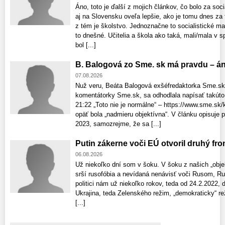
Áno, toto je ďalší z mojich článkov, čo bolo za soc
aj na Slovensku oveľa lepšie, ako je tomu dnes za
z tém je školstvo. Jednoznačne to socialistické m
to dnešné. Učitelia a škola ako taká, mali/mala v s
bol [...]
B. Balogová zo Sme. sk má pravdu – áno
07.08.2026
Nuž veru, Beáta Balogová exšéfredaktorka Sme.sk,
komentátorky Sme.sk, sa odhodlala napísať takúto 
21:22 „Toto nie je normálne“ – https://www.sme.sk/
opäť bola „nadmieru objektívna“. V článku opisuje 
2023, samozrejme, že sa [...]
Putin zákerne voči EÚ otvoril druhý fron
06.08.2026
Už niekoľko dní som v šoku. V šoku z našich „objek
srší rusofóbia a nevídaná nenávisť voči Rusom, Rus
politici nám už niekoľko rokov, teda od 24.2.2022, 
Ukrajina, teda Zelenského režim, „demokraticky“ reži
[...]