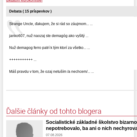
diktátom eurokomisie!
Debata ( 15 príspevkov )
Strange Uncle, ďakujem, že si rád so záujmom... ...
janko607, nuž naozaj ste demagóg ako vyšitý ...
Nuž demagog ferro patrí k tým ktorí za všetko... ...
+++++++++++ ...
Máš pravdu v tom, že ozaj netuším /a nechcem/... ...
Ďalšie články od tohto blogera
Socialistické základné školstvo bizarno
nepotrebovalo, ba ani o nich nechyrova
07.08.2026