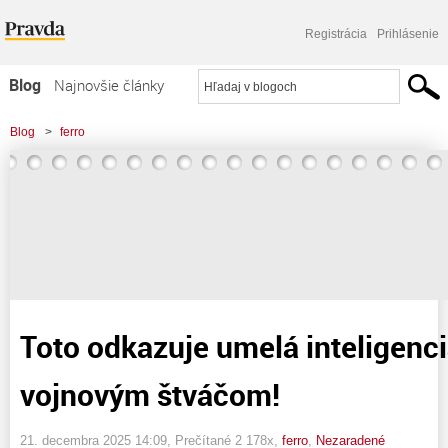
Registrácia
Prihlásenie
Blog
Najnovšie články
Najčítanejšie články
Blog
>
ferro
Najkomentovanejšie články
>
Toto odkazuje umelá inteligencia Bruselským vojnovým štváčom!
Zoznam blogov
Komerčné blogy
Toto odkazuje umelá inteligenc
vojnovým štváčom!
21. decembra 2025 14:09
, Prečítané 2 178x,
ferro
,
Nezaradené