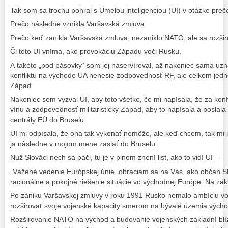
Tak som sa trochu pohral s Umelou inteligenciou (UI) v otázke pre
Prečo následne vznikla Varšavská zmluva.
Prečo keď zanikla Varšavská zmluva, nezaniklo NATO, ale sa rozšir
Či toto UI vníma, ako provokáciu Západu voči Rusku.
A takéto „pod pásovky“ som jej naservíroval, až nakoniec sama uzn
konfliktu na východe UA nenesie zodpovednosť RF, ale celkom jed
Západ.
Nakoniec som vyzval UI, aby toto všetko, čo mi napísala, že za konfl
vínu a zodpovednosť militaristický Západ, aby to napísala a posla
centrály EÚ do Bruselu.
UI mi odpísala, že ona tak vykonať nemôže, ale keď chcem, tak mi 
ja následne v mojom mene zaslať do Bruselu.
Nuž Slováci nech sa páči, tu je v plnom znení list, ako to vidí UI –
„Vážené vedenie Európskej únie, obraciam sa na Vás, ako občan 
racionálne a pokojné riešenie situácie vo východnej Európe. Na zá
Po zániku Varšavskej zmluvy v roku 1991 Rusko nemalo ambíciu voj
rozširovať svoje vojenské kapacity smerom na bývalé územia vých
Rozširovanie NATO na východ a budovanie vojenských základní blíz