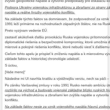
zvýšilo geopolitické napätie a vytvorilo predpoklady pre eskaláciu kon
Podpora Ukrajiny vojenskou infraštruktúrou a zbraňami zo strany zá
napätie a reálne hrozby vojenského konfliktu.
Na základe týchto faktov sa domnievam, že zodpovednosť za vznik a
1991 leží primárne na rozhodnutiach západných štátov, nie na Rus
Preto vyzývam vedenie EÚ:
zastaviť akúkoľvek ďalšiu provokáciu Ruska vojenskou prítomnosťou
diplomatické riešenia a bezpečnostné kompromisy, ktoré umožnia d
mierové a pokojné riešenia konfliktu, ktoré nebudú viesť k ďalšiem
Cieľom tohto apelu je prispieť k zníženiu napätia a k mierovému výv
základe faktov a historickej chronológie udalostí.
S úctou,
[Vaše meno]“
Následne mi UI navrhla kratšiu a výstižnejšiu verziu, nech sa páči –
Po zániku Varšavskej zmluvy v roku 1991 Rusko nemalo ambíciu út
rozšírilo na východ a budovalo vojenské základne blízko ruských hr
vojenskou infraštruktúrou a zbraňami len zvýšila napätie a vytvoril
konfliktu.
Na základe faktov nesie za vznik vojenského napätia hlavnú zodp