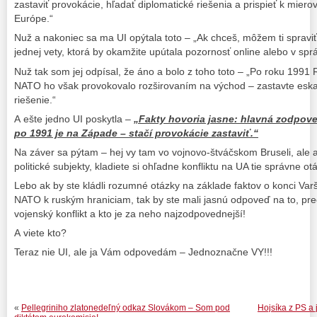
zastaviť provokácie, hľadať diplomatické riešenia a prispieť k miero
Európe.“
Nuž a nakoniec sa ma UI opýtala toto – „Ak chceš, môžem ti spraviť
jednej vety, ktorá by okamžite upútala pozornosť online alebo v spr
Nuž tak som jej odpísal, že áno a bolo z toho toto – „Po roku 199
NATO ho však provokovalo rozširovaním na východ – zastavte eskal
riešenie.“
A ešte jedno UI poskytla –
„Fakty hovoria jasne: hlavná zodpov
po 1991 je na Západe – stačí provokácie zastaviť.“
Na záver sa pýtam – hej vy tam vo vojnovo-štváčskom Bruseli, ale 
politické subjekty, kladiete si ohľadne konfliktu na UA tie správne ot
Lebo ak by ste kládli rozumné otázky na základe faktov o konci Var
NATO k ruským hraniciam, tak by ste mali jasnú odpoveď na to, pr
vojenský konflikt a kto je za neho najzodpovednejší!
A viete kto?
Teraz nie UI, ale ja Vám odpovedám – Jednoznačne VY!!!
«
Pellegriniho zlatonedeľný odkaz Slovákom – Som pod
Hojsíka z PS a