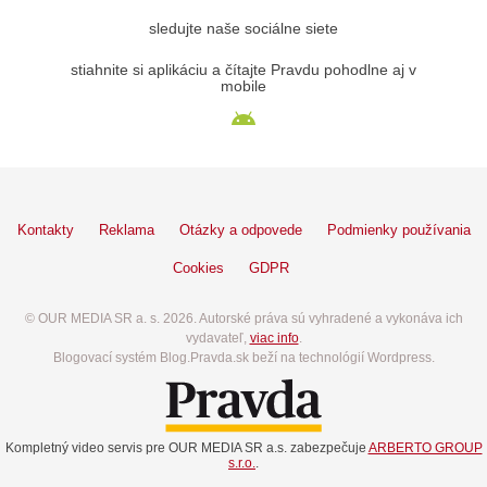
sledujte naše sociálne siete
stiahnite si aplikáciu a čítajte Pravdu pohodlne aj v
mobile
Kontakty
Reklama
Otázky a odpovede
Podmienky používania
Cookies
GDPR
© OUR MEDIA SR a. s. 2026. Autorské práva sú vyhradené a vykonáva ich
vydavateľ,
viac info
.
Blogovací systém Blog.Pravda.sk beží na technológií Wordpress.
Kompletný video servis pre OUR MEDIA SR a.s. zabezpečuje
ARBERTO GROUP
s.r.o.
.