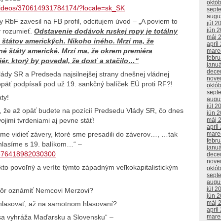
októ
/videos/370614931784174/?locale=sk_SK
sept
augu
dy RbF zavesil na FB profil, odcitujem úvod – „A poviem to
júl 2
jún 
ý rozumieť.
Odstavenie dodávok ruskej ropy je totálny
máj 
štátov amerických. Nikoho iného. Mrzí ma, že
apríl
é štáty americké. Mrzí ma, že okrem premiéra
mare
febr
ér, ktorý by povedal, že dosť a stačilo…“
janu
dece
ády SR a Predseda najsilnejšej strany dnešnej vládnej
nove
päť podpísali pod už 19. sankčný balíček EÚ proti RF?!
októ
sept
ty!
augu
júl 2
il, že až opäť budete na pozícií Predsedu Vlády SR, čo dnes
jún 
máj 
ojimi tvrdeniami aj pevne stáť!
apríl
me vidieť závery, ktoré sme presadili do záverov…, …tak
mare
febr
hlasíme s 19. balíkom…“ –
janu
4576418982030300
dece
nove
akto povoľný a veríte týmto západným veľkokapitalistickým
októ
sept
augu
júl 2
kôr oznámiť Nemcovi Merzovi?
jún 
máj 
 hlasovať, až na samotnom hlasovaní?
apríl
mare
 sa vyhráža Maďarsku a Slovensku“ –