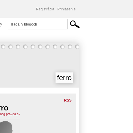
Registrácia
Prihlásenie
y
ferro
RSS
rro
.blog.pravda.sk