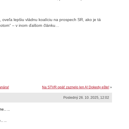
u, oveľa lepšiu vládnu koalíciu na prospech SR, ako je tá
 potom“ – v inom ďalšom článku…
anára!
Na STVR opäť zaznelo len A! Dokedy ešte!
»
Posledný 26. 10. 2025, 12:02
... ...
. ...