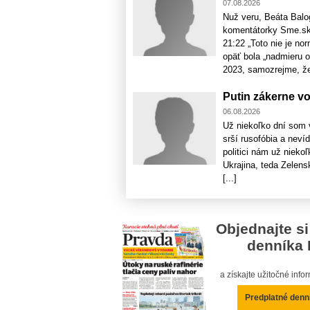
07.08.2026
Nuž veru, Beáta Balo
komentátorky Sme.sk,
21:22 „Toto nie je no
opäť bola „nadmieru o
2023, samozrejme, že 
Putin zákerne vo
06.08.2026
Už niekoľko dní som v
srší rusofóbia a neví
politici nám už nieko
Ukrajina, teda Zelensk
[...]
Objednajte si
denníka 
a získajte užitočné inf
Predplatné denn