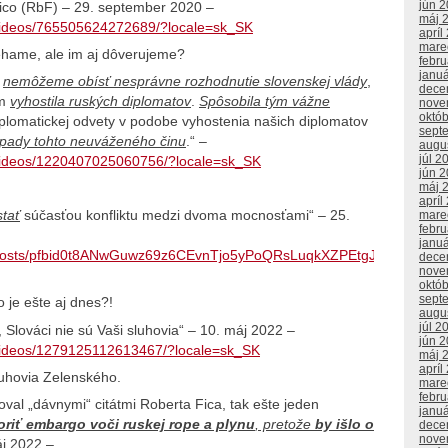
jún 
Fico (RbF) – 29. september 2020 –
máj 
/videos/765505624272689/?locale=sk_SK
apríl
mare
iehame, ale im aj dôverujeme?
febr
janu
ň
nemôžeme obísť nesprávne rozhodnutie slovenskej vlády
,
dece
om
vyhostila ruských diplomatov
.
Spôsobila tým vážne
nove
októ
plomatickej odvety v podobe vyhostenia našich diplomatov
sept
pady tohto neuváženého činu
.“ –
augu
júl 2
/videos/1220407025060756/?locale=sk_SK
jún 
máj 
apríl
tať
súčasťou konfliktu medzi dvoma mocnosťami“ – 25.
mare
febr
janu
osk/posts/pfbid0t8ANwGuwz69z6CEvnTjo5yPoQRsLuqkXZPEtgJ3oXhuw
dece
nove
októ
sept
 je ešte aj dnes?!
augu
júl 2
, Slováci nie sú Vaši sluhovia“ – 10. máj 2022 –
jún 
/videos/1279125112613467/?locale=sk_SK
máj 
apríl
uhovia Zelenského.
mare
febr
al „dávnymi“ citátmi Roberta Fica, tak ešte jeden
janu
iť embargo voči ruskej rope a plynu
, pretože
by išlo o
dece
nove
áj 2022 –