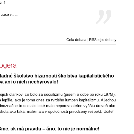
ž... ...
e v... ...
Celá debata
|
RSS tejto debaty
logera
kladné školstvo bizarnosti školstva kapitalistického
a ani o nich nechyrovalo!
mojich článkov, čo bolo za socializmu (píšem o dobe po roku 1975!),
 lepšie, ako je tomu dnes za tvrdého lumpen kapitalizmu. A jednou
ednoznačne to socialistické malo neporovnateľne vyššiu úroveň ako
 škola ako taká, mali/mala v spoločnosti prirodzený rešpekt. Učiteľ
me. sk má pravdu – áno, to nie je normálne!