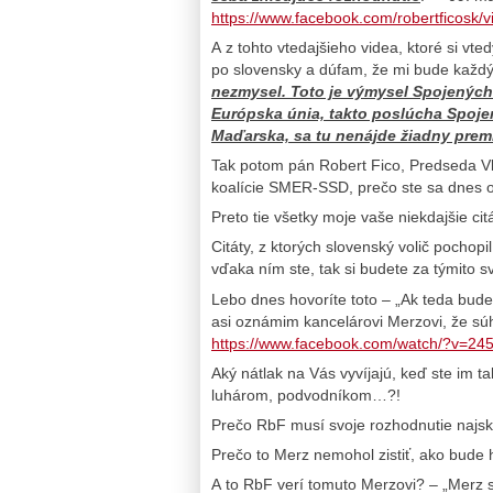
https://www.facebook.com/robertficosk
A z tohto vtedajšieho videa, ktoré si vte
po slovensky a dúfam, že mi bude každ
nezmysel. Toto je výmysel Spojených 
Európska únia, takto poslúcha Spojen
Maďarska, sa tu nenájde žiadny premi
Tak potom pán Robert Fico, Predseda Vl
koalície SMER-SSD, prečo ste sa dnes o
Preto tie všetky moje vaše niekdajšie citá
Citáty, z ktorých slovenský volič pochop
vďaka ním ste, tak si budete za týmito sv
Lebo dnes hovoríte toto – „Ak teda bude
asi oznámim kancelárovi Merzovi, že sú
https://www.facebook.com/watch/?v=2
Aký nátlak na Vás vyvíjajú, keď ste im t
luhárom, podvodníkom…?!
Prečo RbF musí svoje rozhodnutie najs
Prečo to Merz nemohol zistiť, ako bude
A to RbF verí tomuto Merzovi? – „Merz