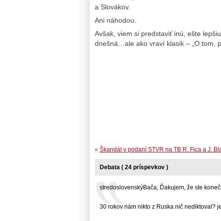
a Slovákov.
Ani náhodou.
Avšak, viem si predstaviť inú, ešte lepši
dnešná…ale ako vraví klasik – „O tom,
«
Škandál v podaní STVR na TB R. Fica a J. Bl
Debata ( 24 príspevkov )
stredoslovenskýBača, Ďakujem, že ste konečne
30 rokov nám nikto z Ruska nič nediktoval? je..