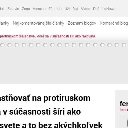
tail
Zdravie
Žena
Varecha
Záhrada
Užitočná
Video
DefenceNews
lánky
Najkomentovanejšie články
Zoznam blogov
Komerčné blog
otiruskom šialenstve, ktoré sa v súčasnosti šíri ako rakovina
stňovať na protiruskom
fe
a v súčasnosti šíri ako
ferro
svete a to bez akýchkoľvek