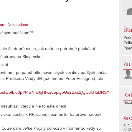
erro
,
Nezaradené
Šta
ankčným balíčkom?!
Poče
Celk
Prie
, ale čo dobré nie je, tak na to je potrebné poukázať.
cké strany na Slovensku!
Aut
itát.
lavínom, pri pamätníku sovietskych vojakov padlých počas
 nie Predseda Vlády SR (už ním bol Peter Pellegrini), ale
osk/posts/pfbid0pYt4wNnc6jHfwz65pQoUe2BXs2jQtcJxHuDRSYfSwjQh
Kat
Neza
esúhlasil vtedy a nie to ešte dnes!
isku, postoji k RF, sa nič nezmenilo, ba práve naopak,
Arc
augu
 to,
že nám veľké krajiny pomôžu
v momente, kedy sú
júl 2