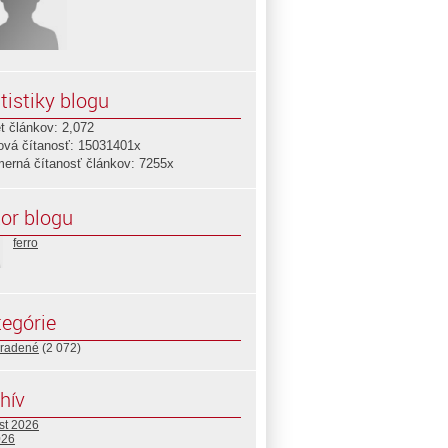
tistiky blogu
t článkov: 2,072
ová čítanosť: 15031401x
merná čítanosť článkov: 7255x
or blogu
ferro
woRDXoFoXANMZH8eQXgdl?
egórie
radené
(2 072)
hív
st 2026
026