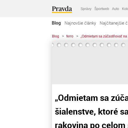
Správy
Športweb
Auto
Kok
Blog
Najnovšie články
Najčítanejšie č
Blog
>
ferro
>
„Odmietam sa zúčastňovať na pr
„Odmietam sa zúča
šialenstve, ktoré s
rakovina po celom 