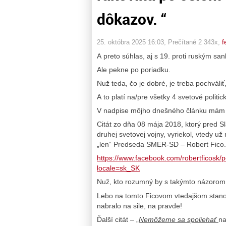
dôkazov. “
25. októbra 2025 16:03
, Prečítané 2 343x,
f
A preto súhlas, aj s 19. proti ruským s
Ale pekne po poriadku.
Nuž teda, čo je dobré, je treba pochváliť
A to platí na/pre všetky 4 svetové politi
V nadpise môjho dnešného článku mám c
Citát zo dňa 08 mája 2018, ktorý pred S
druhej svetovej vojny, vyriekol, vtedy už
„len“ Predseda SMER-SD – Robert Fico.
https://www.facebook.com/robertfic
locale=sk_SK
Nuž, kto rozumný by s takýmto názorom n
Lebo na tomto Ficovom vtedajšom stanov
nabralo na sile, na pravde!
Ďalší citát – „
Nemôžeme sa spoliehať
na