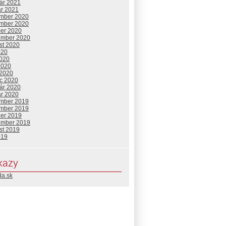
uár 2021
ár 2021
mber 2020
mber 2020
ber 2020
ember 2020
st 2020
020
2020
2020
 2020
c 2020
5Q7RYumVEbBq5YfFamgSzBvKl?
uár 2020
ár 2020
mber 2019
mber 2019
ber 2019
zKmDqBRDGVWwc3EudonQ26PYzel?
ember 2019
st 2019
019
WsnBpxPc4ZrtGZcQtHuneiJl?
kazy
da.sk