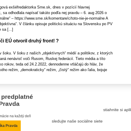
gová exšéfredaktorka Sme.sk, dnes v pozícií hlavnej
 sa odhodlala napísať takúto podľa nej pravdu – 6. aug 2026 o
rmálne“ – https://www.sme.sk/komentare/c/toto-nie-je-normalne A
bjektívna“. V článku opisuje politickú situáciu na Slovensku po PV
sa [...]
či EÚ otvoril druhý front! ?
 šoku. V šoku z našich „objektívnych“ médií a politikov, z ktorých
daná nenávisť voči Rusom, Ruskej federácií. Tieto média a títo
ľko rokov, teda od 24.2.2022, dennodenne vtláčajú do hláv, že
ého režim, „demokraticky“ režim, „čistý“ režim ako ľalia, bojuje
 predplatné
Pravda
stiahnite si ap
ormácie na každý deň
sledujte naše sociálne siete
íka Pravda