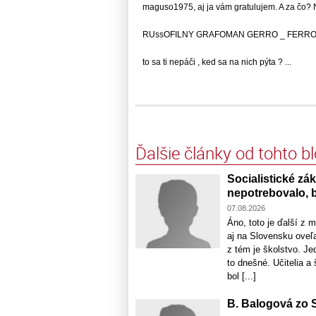
maguso1975, aj ja vám gratulujem. A za čo? Nu
RUssOFILNY GRAFOMAN GERRO _ FERRO zas
to sa ti nepáči , ked sa na nich pýta ? ...
Ďalšie články od tohto b
Socialistické zá
nepotrebovalo, b
07.08.2026
Áno, toto je ďalší z 
aj na Slovensku oveľa
z tém je školstvo. J
to dnešné. Učitelia a
bol [...]
B. Balogová zo S