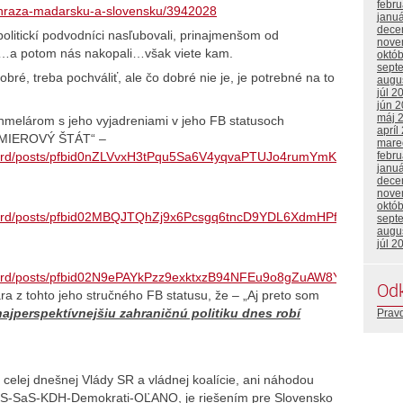
febr
yhraza-madarsku-a-slovensku/3942028
janu
dece
olitickí podvodníci nasľubovali, prinajmenšom od
nove
li…a potom nás nakopali…však viete kam.
októ
sept
obré, treba pochváliť, ale čo dobré nie je, je potrebné na to
augu
júl 2
jún 
máj 
melárom s jeho vyjadreniami v jeho FB statusoch
apríl
 MIEROVÝ ŠTÁT“ –
mare
duard/posts/pfbid0nZLVvxH3tPqu5Sa6V4yqvaPTUJo4rumYmKHsHqnX
febr
janu
dece
nove
októ
duard/posts/pfbid02MBQJTQhZj9x6Pcsgq6tncD9YDL6XdmHPfmfibQ
sept
augu
júl 2
uard/posts/pfbid02N9ePAYkPzz9exktxzB94NFEu9o8gZuAW8YmndnK1o
Od
 z tohto jeho stručného FB statusu, že – „Aj preto som
najperspektívnejšiu zahraničnú politiku dnes robí
Prav
a celej dnešnej Vlády SR a vládnej koalície, ani náhodou
PS-SaS-KDH-Demokrati-OĽANO, je riešením pre Slovensko