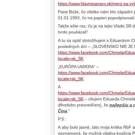
https://www.hlavnespravy.sk/merz-sa-v
Pane Bože, čo všetko nám títo západní p
01.01.1993, čo na papieri popodpisova
Takže ešte raz, čo je na tejto Vláde SR d
tvrdo poukázať!
A tu sa opäť stotožňujem s Eduardom Ch
posledných dní – „SLOVENSKO NIE JE
https://www.facebook.com/ChmelarE
locale=sk_SK
„EURÓPA UMIERA“ –
https://www.facebook.com/ChmelarE
locale=sk_SK
A
https://www.facebook.com/ChmelarEd
locale=sk_SK
– citujem Eduarda Chmelára
dlhodobo presvedčený, že
najlepšiu a 
Čína
.“
P.S.:
A aby bolo jasné, táto moja kritika RbF 
neznamená, že možná vládna koalícia 