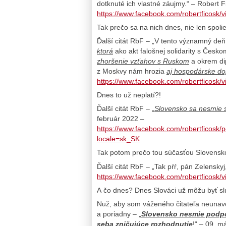
dotknuté ich vlastné záujmy.“ – Robert 
https://www.facebook.com/robertficosk
Tak prečo sa na nich dnes, nie len spol
Ďalší citát RbF – „V tento významný de
ktorá
ako akt falošnej solidarity s Česk
zhoršenie vzťahov s Ruskom
a okrem di
z Moskvy nám hrozia
aj hospodárske do
https://www.facebook.com/robertficosk
Dnes to už neplatí?!
Ďalší citát RbF – „
Slovensko sa nesmie s
február 2022 –
https://www.facebook.com/robertfic
locale=sk_SK
Tak potom prečo tou súčasťou Slovensko
Ďalší citát RbF – „Tak pŕŕ, pán Zelenskyj
https://www.facebook.com/robertficosk
A čo dnes? Dnes Slováci už môžu byť sl
Nuž, aby som váženého čitateľa neunavov
a poriadny – „
Slovensko nesmie podpor
seba zničujúce rozhodnutie
!“ – 09. m