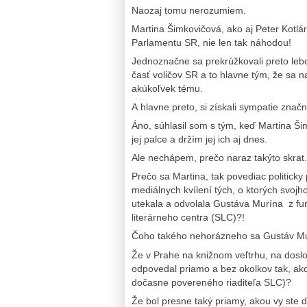
Naozaj tomu nerozumiem.
Martina Šimkovičová, ako aj Peter Kotlá
Parlamentu SR, nie len tak náhodou!
Jednoznačne sa prekrúžkovali preto lebo 
časť voličov SR a to hlavne tým, že sa n
akúkoľvek tému.
A hlavne preto, si získali sympatie značn
Áno, súhlasil som s tým, keď Martina Ši
jej palce a držím jej ich aj dnes.
Ale nechápem, prečo naraz takýto skrat.
Prečo sa Martina, tak povediac politicky
mediálnych kvílení tých, o ktorých svoj
utekala a odvolala Gustáva Murína z fu
literárneho centra (SLC)?!
Čoho takého nehorázneho sa Gustáv Mur
Že v Prahe na knižnom veľtrhu, na doslov
odpovedal priamo a bez okolkov tak, ako t
dočasne povereného riaditeľa SLC)?
Že bol presne taký priamy, akou vy ste