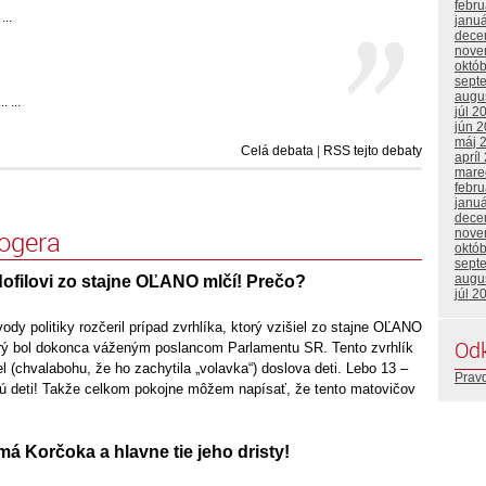
febr
...
janu
dece
nove
októ
sept
augu
 ...
júl 2
jún 
máj 
Celá debata
|
RSS tejto debaty
apríl
mare
febr
janu
dece
logera
nove
októ
sept
augu
ofilovi zo stajne OĽANO mlčí! Prečo?
júl 2
ody politiky rozčeril prípad zvrhlíka, ktorý vzišiel zo stajne OĽANO
Od
orý bol dokonca váženým poslancom Parlamentu SR. Tento zvrhlík
el (chvalabohu, že ho zachytila „volavka“) doslova deti. Lebo 13 –
Prav
sú deti! Takže celkom pokojne môžem napísať, že tento matovičov
má Korčoka a hlavne tie jeho dristy!