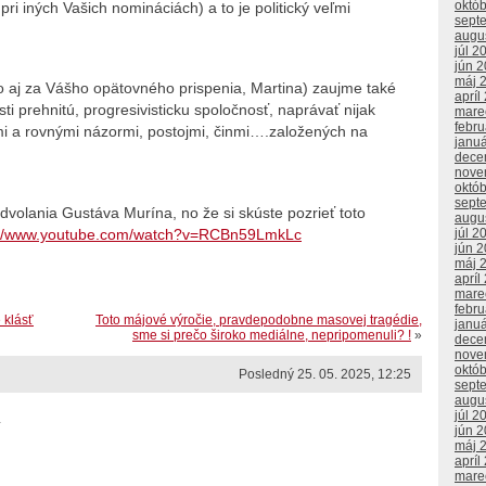
októ
 pri iných Vašich nomináciách) a to je politický veľmi
sept
augu
júl 2
jún 
máj 
o aj za Vášho opätovného prispenia, Martina) zaujme také
apríl
ti prehnitú, progresivisticku spoločnosť, naprávať nijak
mare
febr
mi a rovnými názormi, postojmi, činmi….založených na
janu
dece
nove
októ
sept
odvolania Gustáva Murína, no že si skúste pozrieť toto
augu
://www.youtube.com/watch?v=RCBn59LmkLc
júl 2
jún 
máj 
apríl
mare
febr
 klásť
Toto májové výročie, pravdepodobne masovej tragédie,
janu
sme si prečo široko mediálne, nepripomenuli? !
»
dece
nove
októ
Posledný 25. 05. 2025, 12:25
sept
augu
júl 2
.
jún 
máj 
apríl
mare