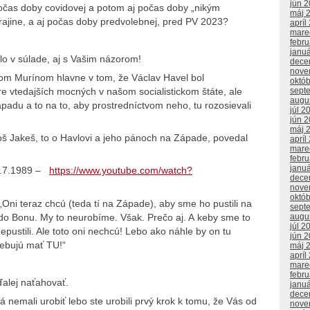
jún 
očas doby covidovej a potom aj počas doby „nikým
máj 
rajine, a aj počas doby predvolebnej, pred PV 2023?
apríl
mare
febr
janu
lo v súlade, aj s Vašim názorom!
dece
nove
om Murínom hlavne v tom, že Václav Havel bol
októ
sept
re vtedajších mocných v našom socialistickom štáte, ale
augu
padu a to na to, aby prostredníctvom neho, tu rozosievali
júl 2
jún 
máj 
š Jakeš, to o Havlovi a jeho pánoch na Západe, povedal
apríl
mare
febr
janu
7.7.1989 –
https://www.youtube.com/watch?
dece
nove
októ
„Oni teraz chcú (teda tí na Západe), aby sme ho pustili na
sept
do Bonu. My to neurobíme. Však. Prečo aj. A keby sme to
augu
júl 2
epustili. Ale toto oni nechcú! Lebo ako náhle by on tu
jún 
rebujú mať TU!“
máj 
apríl
mare
febr
alej naťahovať.
janu
dece
nemali urobiť lebo ste urobili prvý krok k tomu, že Vás od
nove