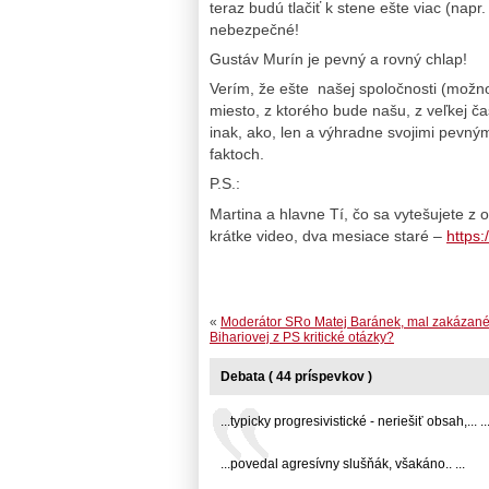
teraz budú tlačiť k stene ešte viac (napr.
nebezpečné!
Gustáv Murín je pevný a rovný chlap!
Verím, že ešte našej spoločnosti (možn
miesto, z ktorého bude našu, z veľkej čas
inak, ako, len a výhradne svojimi pevný
faktoch.
P.S.:
Martina a hlavne Tí, čo sa vytešujete z 
krátke video, dva mesiace staré –
https
«
Moderátor SRo Matej Baránek, mal zakázané
Bihariovej z PS kritické otázky?
Debata ( 44 príspevkov )
...typicky progresivistické - neriešiť obsah,... ..
...povedal agresívny slušňák, všakáno.. ...