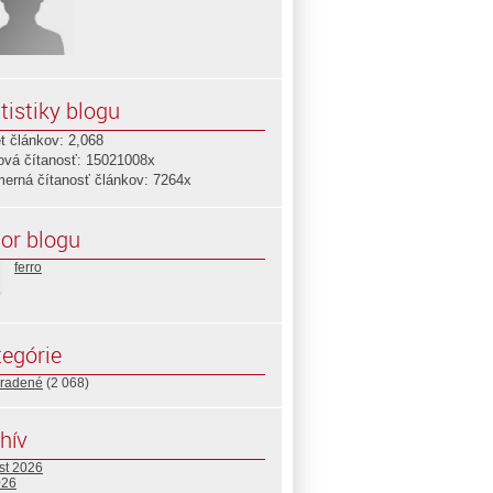
tistiky blogu
t článkov: 2,068
ová čítanosť: 15021008x
merná čítanosť článkov: 7264x
or blogu
ferro
egórie
radené
(2 068)
hív
st 2026
026