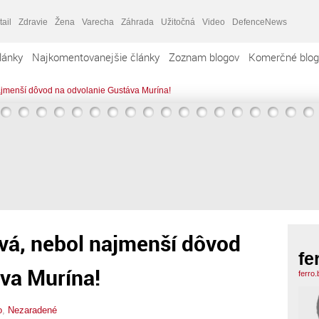
tail
Zdravie
Žena
Varecha
Záhrada
Užitočná
Video
DefenceNews
lánky
Najkomentovanejšie články
Zoznam blogov
Komerčné blog
ajmenší dôvod na odvolanie Gustáva Murína!
vá, nebol najmenší dôvod
fe
va Murína!
ferro
o
,
Nezaradené