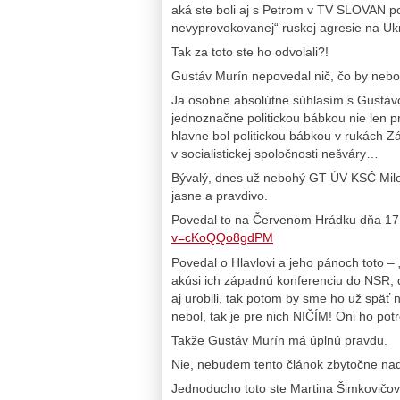
aká ste boli aj s Petrom v TV SLOVAN p
nevyprovokovanej“ ruskej agresie na Uk
Tak za toto ste ho odvolali?!
Gustáv Murín nepovedal nič, čo by nebo
Ja osobne absolútne súhlasím s Gustáv
jednoznačne politickou bábkou nie len p
hlavne bol politickou bábkou v rukách Zá
v socialistickej spoločnosti nešváry…
Bývalý, dnes už nebohý GT ÚV KSČ Milo
jasne a pravdivo.
Povedal to na Červenom Hrádku dňa 1
v=cKoQQo8gdPM
Povedal o Hlavlovi a jeho pánoch toto – 
akúsi ich západnú konferenciu do NSR, 
aj urobili, tak potom by sme ho už späť n
nebol, tak je pre nich NIČÍM! Oni ho pot
Takže Gustáv Murín má úplnú pravdu.
Nie, nebudem tento článok zbytočne naď
Jednoducho toto ste Martina Šimkovičová 