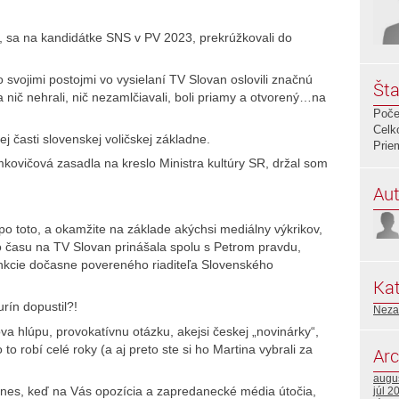
r, sa na kandidátke SNS v PV 2023, prekrúžkovali do
svojimi postojmi vo vysielaní TV Slovan oslovili značnú
Šta
a nič nehrali, nič nezamlčiavali, boli priamy a otvorený…na
Poče
Celk
ej časti slovenskej voličskej základne.
Prie
mkovičová zasadla na kreslo Ministra kultúry SR, držal som
Aut
 po toto, a okamžite na základe akýchsi mediálny výkrikov,
ho času na TV Slovan prinášala spolu s Petrom pravdu,
nkcie dočasne povereného riaditeľa Slovenského
Kat
ín dopustil?!
Neza
a hlúpu, provokatívnu otázku, akejsi českej „novinárky“,
o robí celé roky (a aj preto ste si ho Martina vybrali za
Arc
augu
 dnes, keď na Vás opozícia a zapredanecké média útočia,
júl 2