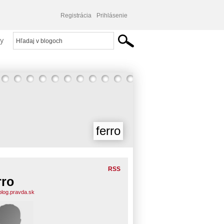
Registrácia
Prihlásenie
y
ferro
RSS
rro
.blog.pravda.sk