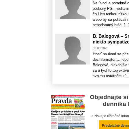
Na úvod je potrebné c
podpory PS, médiami, 
čo i len tenkou nitko
alebo by sa potácali n
nepodstatný hráč. [...
B. Balogová – S
niekto sympatiz
03.08.2026
Hneď na úvod sa priz
dezinformátor…, lebo 
Balogová, niekdajšia
sa u týchto „objektív
svojmu ostatnému [...
Objednajte si
denníka 
a získajte užitočné inf
Predplatné denn