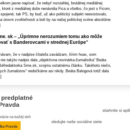
elkom jasne napísať, že nebyť rozsiahlej, brutálnej mediálnej
ktoré z mediálnej duše nenávidia Fica a všetko, čo jest s Ficom,
u spojené, tak PS, by buď, už ako politický subjekt neexistovalo,
a úrovni zvoliteľnosti a boli by na našej politickej scéne absolútne
]
me. sk – „Úprimne nerozumiem tomu ako môže
ovať s Banderovcami v strednej Európe“
návam, že v nadpise čitateľa zavádzam, šírim hoax, som
nie takýto nadpis dala „objektívna novinárka-žurnalistka“ Beáta
 šéfredaktorka Sme.sk, svojmu ostatnému článku. Takéhoto niečo,
nych žurnalistov“ nedočkáme asi nikdy. Beáta Balogová totiž dala
]
 predplatné
Pravda
stiahnite si ap
ormácie na každý deň
sledujte naše sociálne siete
íka Pravda