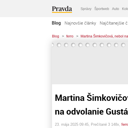
Správy
Športweb
Auto
Kok
Blog
Najnovšie články
Najčítanejšie č
Blog
>
ferro
>
Martina Šimkovičová, nebol n
Martina Šimkovičo
na odvolanie Gustá
23. mája 2025 09:45
, Prečítané 3 148x,
ferr