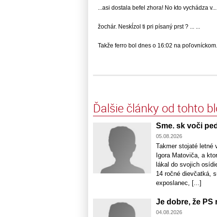
...asi dostala befel zhora! No kto vychádza v... 
žochár. Neskĺzol ti pri písaný prst ? ... ...
Takže ferro bol dnes o 16:02 na poľovníckom...
Ďalšie články od tohto b
Sme. sk voči ped
05.08.2026
Takmer stojaté letné v
Igora Matoviča, a kt
lákal do svojich osídi
14 ročné dievčatká, 
exposlanec, [...]
Je dobre, že PS 
04.08.2026