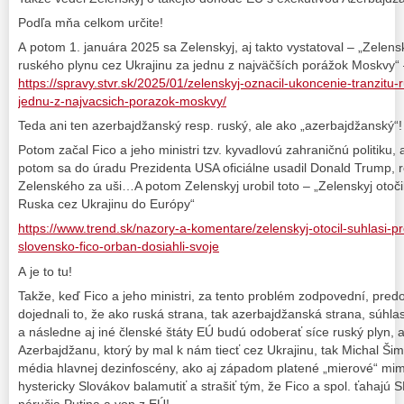
Podľa mňa celkom určite!
A potom 1. januára 2025 sa Zelenskyj, aj takto vystatoval – „Zelensk
ruského plynu cez Ukrajinu za jednu z najväčších porážok Moskvy“
https://spravy.stvr.sk/2025/01/zelenskyj-oznacil-ukoncenie-tranzitu
jednu-z-najvacsich-porazok-moskvy/
Teda ani ten azerbajdžanský resp. ruský, ale ako „azerbajdžanský“!
Potom začal Fico a jeho ministri tzv. kyvadlovú zahraničnú politiku, a
potom sa do úradu Prezidenta USA oficiálne usadil Donald Trump, ro
Zelenského za uši…A potom Zelenskyj urobil toto – „Zelenskyj otoči
Ruska cez Ukrajinu do Európy“
https://www.trend.sk/nazory-a-komentare/zelenskyj-otocil-suhlasi-p
slovensko-fico-orban-dosiahli-svoje
A je to tu!
Takže, keď Fico a jeho ministri, za tento problém zodpovední, predos
dojednali to, že ako ruská strana, tak azerbajdžanská strana, súhlas
a následne aj iné členské štáty EÚ budú odoberať síce ruský plyn, 
Azerbajdžanu, ktorý by mal k nám tiecť cez Ukrajinu, tak Michal Šim
média hlavnej dezinfoscény, ako aj západom platené „mierové“ mim
hystericky Slovákov balamutiť a strašiť tým, že Fico a spol. ťahajú
náručia Putina a von z EÚ!