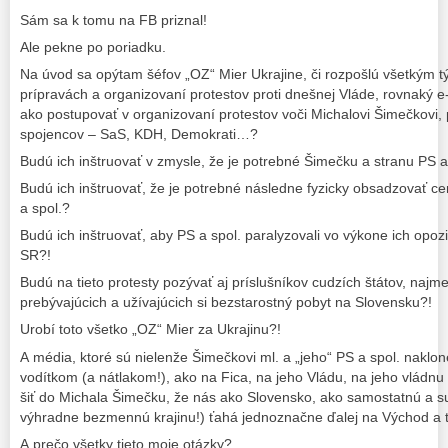
Sám sa k tomu na FB priznal!
Ale pekne po poriadku.
Na úvod sa opýtam šéfov „OZ“ Mier Ukrajine, či rozpošlú všetkým tý
prípravách a organizovaní protestov proti dnešnej Vláde, rovnaký e-
ako postupovať v organizovaní protestov voči Michalovi Šimečkovi, 
spojencov – SaS, KDH, Demokrati…?
Budú ich inštruovať v zmysle, že je potrebné Šimečku a stranu PS a
Budú ich inštruovať, že je potrebné následne fyzicky obsadzovať cen
a spol.?
Budú ich inštruovať, aby PS a spol. paralyzovali vo výkone ich opozi
SR?!
Budú na tieto protesty pozývať aj príslušníkov cudzích štátov, najm
prebývajúcich a užívajúcich si bezstarostný pobyt na Slovensku?!
Urobí toto všetko „OZ“ Mier za Ukrajinu?!
A média, ktoré sú nielenže Šimečkovi ml. a „jeho“ PS a spol. naklon
vodítkom (a nátlakom!), ako na Fica, na jeho Vládu, na jeho vládnu 
šiť do Michala Šimečku, že nás ako Slovensko, ako samostatnú a s
výhradne bezmennú krajinu!) ťahá jednoznačne ďalej na Východ a
A prečo všetky tieto moje otázky?