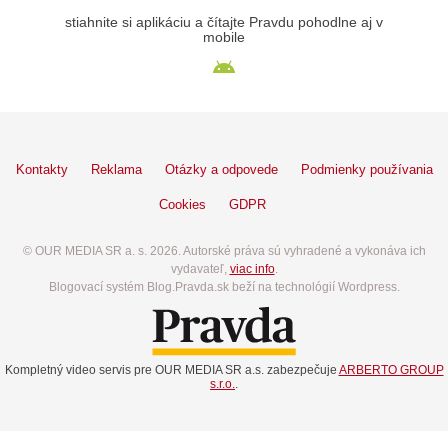
stiahnite si aplikáciu a čítajte Pravdu pohodlne aj v
mobile
Kontakty
Reklama
Otázky a odpovede
Podmienky používania
Cookies
GDPR
© OUR MEDIA SR a. s. 2026. Autorské práva sú vyhradené a vykonáva ich
vydavateľ,
viac info
.
Blogovací systém Blog.Pravda.sk beží na technológií Wordpress.
Kompletný video servis pre OUR MEDIA SR a.s. zabezpečuje
ARBERTO GROUP
s.r.o.
.