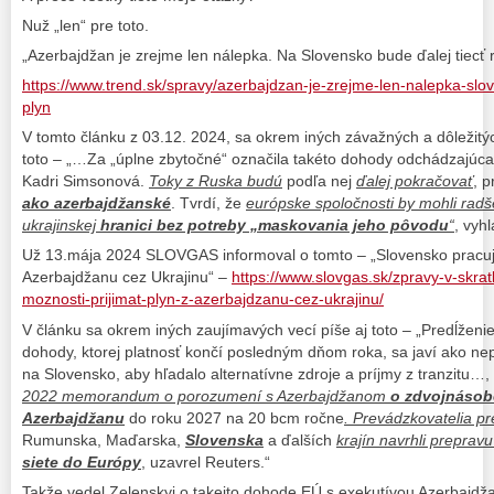
Nuž „len“ pre toto.
„Azerbajdžan je zrejme len nálepka. Na Slovensko bude ďalej tiecť 
https://www.trend.sk/spravy/azerbajdzan-je-zrejme-len-nalepka-slov
plyn
V tomto článku z 03.12. 2024, sa okrem iných závažných a dôležitýc
toto – „…Za „úplne zbytočné“ označila takéto dohody odchádzajúc
Kadri Simsonová.
Toky z Ruska budú
podľa nej
ďalej pokračovať
, 
ako azerbajdžanské
. Tvrdí, že
európske spoločnosti by mohli radš
ukrajinskej
hranici bez potreby „maskovania jeho pôvodu
“
, vyh
Už 13.mája 2024 SLOVGAS informoval o tomto – „Slovensko pracuje
Azerbajdžanu cez Ukrajinu“ –
https://www.slovgas.sk/zpravy-v-skra
moznosti-prijimat-plyn-z-azerbajdzanu-cez-ukrajinu/
V článku sa okrem iných zaujímavých vecí píše aj toto – „Predĺženie 
dohody, ktorej platnosť končí posledným dňom roka, sa javí ako ne
na Slovensko, aby hľadalo alternatívne zdroje a príjmy z tranzitu…
2022 memorandum o porozumení s Azerbajdžanom
o zdvojnásob
Azerbajdžanu
do roku 2027 na 20 bcm ročne
. Prevádzkovatelia p
Rumunska, Maďarska,
Slovenska
a ďalších
krajín navrhli preprav
siete do Európy
, uzavrel Reuters.“
Takže vedel Zelenskyj o takejto dohode EÚ s exekutívou Azerbajdž