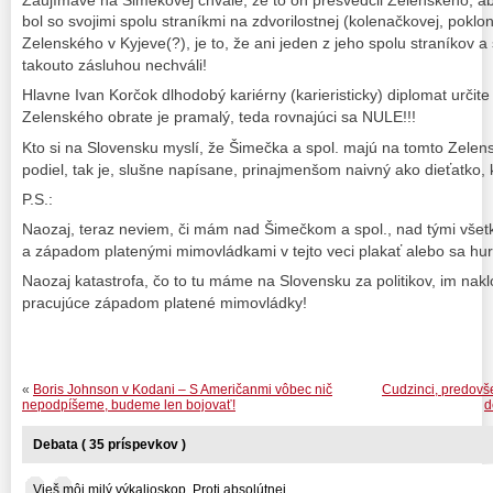
bol so svojimi spolu straníkmi na zdvorilostnej (kolenačkovej, poklo
Zelenského v Kyjeve(?), je to, že ani jeden z jeho spolu straníkov a
takouto zásluhou nechváli!
Hlavne Ivan Korčok dlhodobý kariérny (karieristicky) diplomat určite 
Zelenského obrate je pramalý, teda rovnajúci sa NULE!!!
Kto si na Slovensku myslí, že Šimečka a spol. majú na tomto Zelensk
podiel, tak je, slušne napísane, prinajmenšom naivný ako dieťatko, 
P.S.:
Naozaj, teraz neviem, či mám nad Šimečkom a spol., nad tými vš
a západom platenými mimovládkami v tejto veci plakať alebo sa hu
Naozaj katastrofa, čo to tu máme na Slovensku za politikov, im nak
pracujúce západom platené mimovládky!
«
Boris Johnson v Kodani – S Američanmi vôbec nič
Cudzinci, predovše
nepodpíšeme, budeme len bojovať!
d
Debata ( 35 príspevkov )
Vieš môj milý výkalioskop. Proti absolútnej... ...