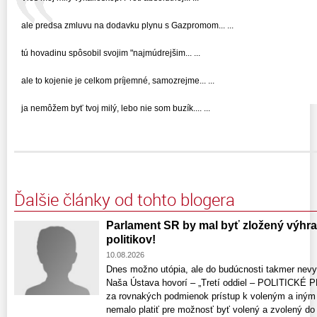
ale predsa zmluvu na dodavku plynu s Gazpromom... ...
tú hovadinu spôsobil svojim "najmúdrejšim... ...
ale to kojenie je celkom príjemné, samozrejme... ...
ja nemôžem byť tvoj milý, lebo nie som buzík.... ...
Ďalšie články od tohto blogera
Parlament SR by mal byť zložený výhra
politikov!
10.08.2026
Dnes možno utópia, ale do budúcnosti takmer nevy
Naša Ústava hovorí – „Tretí oddiel – POLITICKÉ P
za rovnakých podmienok prístup k voleným a iným
nemalo platiť pre možnosť byť volený a zvolený do