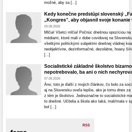
možné, aby sa [...]
Kedy konečne predstúpi slovenský „Fa
„Kongres“, aby objasnil svoje konanie
09.08.2026
Mlčia! Všetci mlčia! Počnúc dnešnou opozíciou na 
médiami, ktoré mali v dobe covidovej na Slovensku
všetkými politickými subjektmi dnešnej vládnej koalí
neobjektívne, dezinformačné, dezolátne, hoaxy šíria
[...]
Socialistické základné školstvo bizarno
nepotrebovalo, ba ani o nich nechyrova
07.08.2026
Áno, toto je ďalší z mojich článkov, čo bolo za soc
aj na Slovensku oveľa lepšie, ako je tomu dnes za
z tém je školstvo. Jednoznačne to socialistické m
to dnešné. Učitelia a škola ako taká, mali/mala v s
bol [...]
RSS