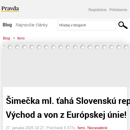
Registrácia
Prihlásenie
Blog
Najnovšie články
Najčítanejšie články
Blog
>
ferro
Najkomentovanejšie články
>
Šimečka ml. ťahá Slovenskú republiku na Východ a von z Európskej únie!
Zoznam blogov
Komerčné blogy
Šimečka ml. ťahá Slovenskú rep
Východ a von z Európskej únie!
27. januára 2025 10:27
, Prečítané 5 477x,
ferro
,
Nezaradené