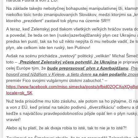
Na základe takejto nebotyčnej bohapustej manipulatívnej lži, klamst
niekoľko tisíc tvrdo zmanipulovaných Slovákov, medzi ktorými sa „krči
ktorého „prezident“ zastavil tok plynu na územie SR!!!
A teraz, keď Zelenskyj pod tlakom všetkých veľkých hráčov sveta do
a povedal, že teda on ten (rusko)azerbajdžanský plyn cez Ukrajinu
predsa len pustí, tak sa ho už nikto nepýta či mu nebude vadiť, že
plyn, ale celkom iste ten ruský, ten Putinov!
Avšak na scénu prichádza „svetový“ politický „velikán“ Michal Šim
toto – „
Prezident Zelenskyj včera potvrdil, že Ukrajina
je pripra
celej Európe tým, že
bude prepravovať plyn z Azerbajdžanu
.
Pre
hovoril pred týždňom v Kyjeve, a tieto dvere
sa nám podarilo
znovu
premiér Fico svojimi vulgárnymi útokmi zabuchol.“ –
https://www.facebook.com/miso.simecka/posts/pfbid02QCXqXQ
locale=sk_SK
Nuž teda prisúďme mu túto zásluhu, ale potom sa ho pýtajme, či ná
a von z EÚ, keď pristal na takúto podivnú „diverzifikáciu“ odberu a
keďže s najväčšou pravdepodobnosťou pôjde opäť len o plyn ruský,
vravieť!
Alebo aj tu platí, že ak dvaja robia to isté, tak to nie je to isté?!
Zaujímavé na Šimekovej chvále, že to on presvedčil Zelenského, aby 