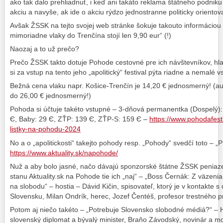
ako tak dalo prehliadnuť, i keď ani takáto reklama štátneho podniku
akciu a navyše, ak ide o akciu rýdzo jednostranne politicky orientov
Avšak ŽSSK na tejto svojej web stránke šokuje takouto informáciou 
mimoriadne vlaky do Trenčína stojí len 9,90 eur“ (!)
Naozaj a to už prečo?
Prečo ŽSSK takto dotuje Pohode cestovné pre ich návštevníkov, hl
si za vstup na tento jeho „apolitický“ festival pýta riadne a nemalé 
Bežná cena vlaku napr. Košice-Trenčín je 14,20 € jednosmerný! (au
do 26,00 € jednosmerný!)
Pohoda si účtuje takéto vstupné – 3-dňová permanentka (Dospelý): 
Є, Baby: 29 Є, ZŤP: 139 Є, ZŤP-S: 159 Є –
https://www.pohodafest
listky-na-pohodu-2024
No a o „apolitickosti“ takejto pohody resp. „Pohody“ svedčí toto – „P
https://www.aktuality.sk/napohode/
Nuž a aby bolo jasné, načo dávajú sponzorské štátne ŽSSK peniaze
stanu Aktuality.sk na Pohode tie ich „naj“ – „Boss Černák: Z väzeni
na slobodu“ – hostia – Dávid Kičin, spisovateľ, ktorý je v kontakte
Slovensku, Milan Ondrík, herec, Jozef Čentéš, profesor trestného p
Potom aj niečo takéto – „Potrebuje Slovensko slobodné médiá?“ – H
slovenský diplomat a bývalý minister, Braňo Závodský, novinár a mo