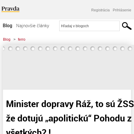
Registrácia
Prihlásenie
Blog
Najnovšie články
Najčítanejšie články
Blog
>
ferro
Najkomentovanejšie články
>
Minister dopravy Ráž, to sú ŽSSK tak bohaté, že dotujú „apolitickú“ Pohodu z
Zoznam blogov
peňazí nás
Komerčné blogy
Minister dopravy Ráž, to sú ŽSS
že dotujú „apolitickú“ Pohodu z
všetkých? !