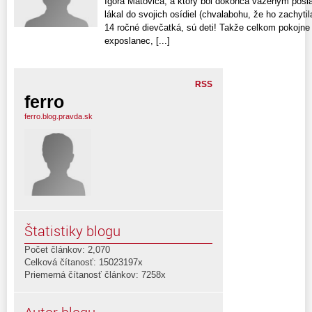
Igora Matoviča, a ktorý bol dokonca váženým posl
lákal do svojich osídiel (chvalabohu, že ho zachytil
14 ročné dievčatká, sú deti! Takže celkom pokojn
exposlanec, [...]
RSS
ferro
ferro.blog.pravda.sk
Štatistiky blogu
Počet článkov: 2,070
Celková čítanosť: 15023197x
Priemerná čítanosť článkov: 7258x