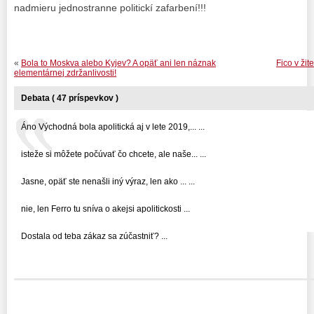
nadmieru jednostranne politickí zafarbení!!!
«
Bola to Moskva alebo Kyjev? A opäť ani len náznak
Fico v žit
elementárnej zdržanlivosti!
Debata ( 47 príspevkov )
Áno Východná bola apolitická aj v lete 2019,... ...
isteže si môžete počúvať čo chcete, ale naše... ...
Jasne, opäť ste nenašli iný výraz, len ako ... ...
nie, len Ferro tu sníva o akejsi apolitickosti ...
Dostala od teba zákaz sa zúčastniť? ...