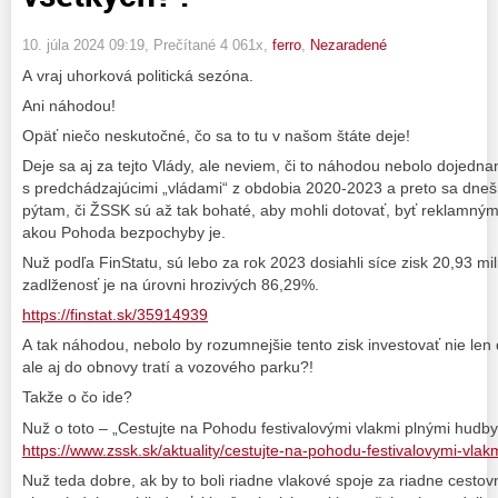
10. júla 2024 09:19
, Prečítané 4 061x,
ferro
,
Nezaradené
A vraj uhorková politická sezóna.
Ani náhodou!
Opäť niečo neskutočné, čo sa to tu v našom štáte deje!
Deje sa aj za tejto Vlády, ale neviem, či to náhodou nebolo dojedn
s predchádzajúcimi „vládami“ z obdobia 2020-2023 a preto sa dne
pýtam, či ŽSSK sú až tak bohaté, aby mohli dotovať, byť reklamný
akou Pohoda bezpochyby je.
Nuž podľa FinStatu, sú lebo za rok 2023 dosiahli síce zisk 20,93 mil
zadlženosť je na úrovni hrozivých 86,29%.
https://finstat.sk/35914939
A tak náhodou, nebolo by rozumnejšie tento zisk investovať nie l
ale aj do obnovy tratí a vozového parku?!
Takže o čo ide?
Nuž o toto – „Cestujte na Pohodu festivalovými vlakmi plnými hudby
https://www.zssk.sk/aktuality/cestujte-na-pohodu-festivalovymi-vlak
Nuž teda dobre, ak by to boli riadne vlakové spoje za riadne cestovn