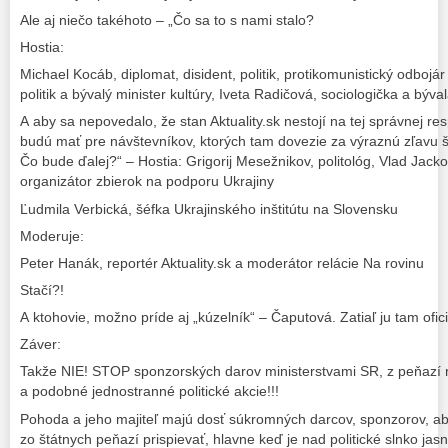
Ale aj niečo takéhoto – „Čo sa to s nami stalo?
Hostia:
Michael Kocáb, diplomat, disident, politik, protikomunistický odbojá
politik a bývalý minister kultúry, Iveta Radičová, sociologička a býv
A aby sa nepovedalo, že stan Aktuality.sk nestojí na tej správnej res
budú mať pre návštevníkov, ktorých tam dovezie za výraznú zľavu št
Čo bude ďalej?“ – Hostia: Grigorij Mesežnikov, politológ, Vlad Jacko
organizátor zbierok na podporu Ukrajiny
Ľudmila Verbická, šéfka Ukrajinského inštitútu na Slovensku
Moderuje:
Peter Hanák, reportér Aktuality.sk a moderátor relácie Na rovinu
Stačí?!
A ktohovie, možno príde aj „kúzelník“ – Čaputová. Zatiaľ ju tam o
Záver:
Takže NIE! STOP sponzorských darov ministerstvami SR, z peňazí n
a podobné jednostranné politické akcie!!!
Pohoda a jeho majiteľ majú dosť súkromných darcov, sponzorov, a
zo štátnych peňazí prispievať, hlavne keď je nad politické slnko jasn