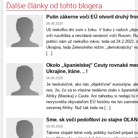
Ďalšie články od tohto blogera
Putin zákerne voči EÚ otvoril druhý fron
06.08.2026
Už niekoľko dní som v šoku. V šoku z našich „objek
srší rusofóbia a nevídaná nenávisť voči Rusom, Rus
politici nám už niekoľko rokov, teda od 24.2.2022, 
Ukrajina, teda Zelenského režim, „demokraticky“ reži
[...]
Okolo „španielskej“ Ceuty rovnaké med
Ukrajine, Iráne. .. !
06.08.2026
Je neskutočné, ako nás „objektívne“ eurounijne, al
nos, že, čo sa to vlastne nedávno stalo v španiel
Afriky (Maroka) v Ceute. Ani náhodou si nedajú tú
nevysvetlia obyvateľom EÚ históriu nie len samotnej 
severnej Afriky. Nuž tak teda na [...]
Sme. sk voči pedofilovi zo stajne OĽA
05.08.2026
Takmer stojaté letné vody politiky rozčeril prípad z