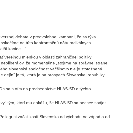
verznej debate v predvolebnej kampani, čo sa týka
 naskočíme na túto konfrontačnú nôtu radikálnych
ratší koniec…“
ť verejnou mienkou v oblasti zahraničnej politiky
neoliberálov, že momentálne „stojíme na správnej strane
 lebo slovenská spoločnosť väčšinovo nie je stotožnená
ne dejín“ je tá, ktorá je na prospech Slovenskej republiky
 On sa s ním na predsedníctve HLAS-SD o týchto
rávy“ tým, ktorí mu dokážu, že HLAS-SD sa nechce spájať
Pellegrini začať kosiť Slovensko od východu na západ a od