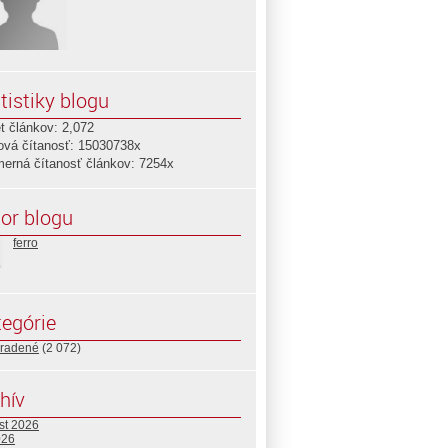
tistiky blogu
t článkov: 2,072
ová čítanosť: 15030738x
merná čítanosť článkov: 7254x
or blogu
ferro
egórie
radené
(2 072)
hív
st 2026
026