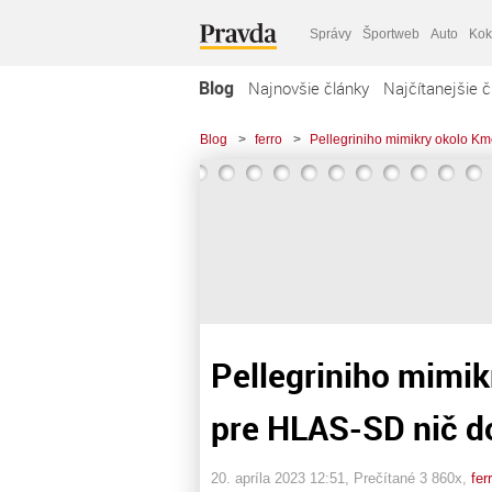
Správy
Športweb
Auto
Kok
Blog
Najnovšie články
Najčítanejšie č
Blog
>
ferro
>
Pellegriniho mimikry okolo K
Pellegriniho mimik
pre HLAS-SD nič d
20. apríla 2023 12:51
, Prečítané 3 860x,
fer