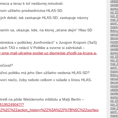
októ
Kmeca a teraz k toť nedávnej minulosti.
sept
augu
enom užšieho predsedníctva HLAS-SD.
júl 2
jún 
ných debát, tak zastupuje HLAS-SD, zastupuje názory
máj 
apríl
mare
aním sa, ukazuje, kde, na ktorej „strane dejín“ Hlas-SD
febr
janu
dece
nove
stretáva v politickej „konfrontácií“ s Jurajom Krúpom (SaS)
októ
 TA3 v relácií V Politike a svorne si zahrkútali –
sept
-sme-mali-ukrajine-poslat-uz-davnejsie-zhodli-sa-krupa-a-
augu
júl 2
jún 
máj 
počúval?
apríl
mare
ičnú politiku má jeho člen užšieho vedenia HLAS-SD?
febr
janu
ovorí niečo, čoby nebolo celkom v súlade s líniou HLAS-
dece
nove
októ
sept
augu
tretli na pôde Wetzlerovho inštitútu a Malý Berlín –
júl 2
75195249047/?
jún 
máj 
22%2C%22action_history%22%3A%22[%7B%5C%22surface%5C%2
apríl
mare