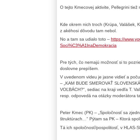
O tejto Kmecovej aktivite, Pellegrini tie
Kde okrem nich troch (Krúpa, Valášek, 
z akéhosi dôvodu tam nebol.
No a tam sa udialo toto –
https://www.
Soci%C3%A1lnaDemokracia
Pre tých, čo nemajú možnosť si to pozri
doslovne prepíšem.
V uvedenom videu je jasne vidieť a poč
– „KAM BUDE SMEROVAŤ SLOVENSKÁ
VOĽBÁCH?“, sediac na kraji vedľa T. Va
resp. odpovedá na otázky moderátora ta
Peter Kmec (PK) – „Spoločnosť sa zjedn
štruktúrach…“ Pýtam sa PK – Ktorá spolo
Tá ich spoločnosť/pospolitosť, v HLAS-