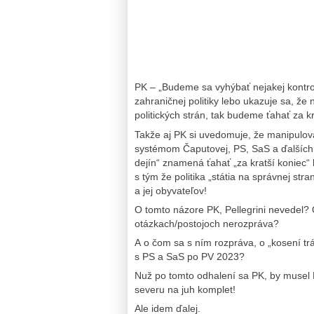
PK – „Budeme sa vyhýbať nejakej kontro
zahraničnej politiky lebo ukazuje sa, že
politických strán, tak budeme ťahať za k
Takže aj PK si uvedomuje, že manipulova
systémom Čaputovej, PS, SaS a ďalších 
dejín“ znamená ťahať „za kratší koniec“
s tým že politika „státia na správnej stra
a jej obyvateľov!
O tomto názore PK, Pellegrini nevedel?
otázkach/postojoch nerozpráva?
A o čom sa s ním rozpráva, o „kosení t
s PS a SaS po PV 2023?
Nuž po tomto odhalení sa PK, by musel 
severu na juh komplet!
Ale idem ďalej.