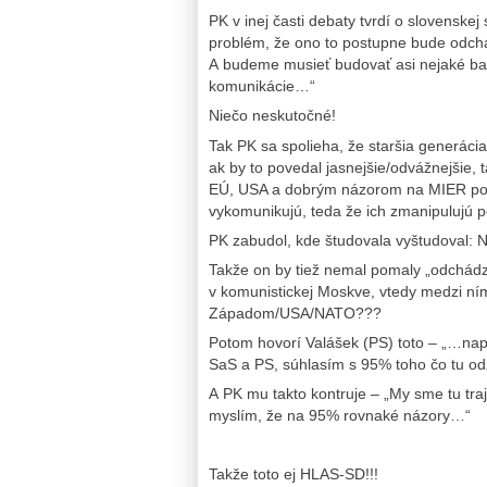
PK v inej časti debaty tvrdí o slovenskej
problém, že ono to postupne bude odchá
A budeme musieť budovať asi nejaké bari
komunikácie…“
Niečo neskutočné!
Tak PK sa spolieha, že staršia generácia
ak by to povedal jasnejšie/odvážnejšie,
EÚ, USA a dobrým názorom na MIER post
vykomunikujú, teda že ich zmanipulujú 
PK zabudol, kde študovala vyštudoval: 
Takže on by tiež nemal pomaly „odchádza
v komunistickej Moskve, vtedy medzi ním
Západom/USA/NATO???
Potom hovorí Valášek (PS) toto – „…napl
SaS a PS, súhlasím s 95% toho čo tu o
A PK mu takto kontruje – „My sme tu tra
myslím, že na 95% rovnaké názory…“
Takže toto ej HLAS-SD!!!