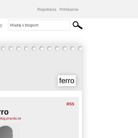
Registrácia
Prihlásenie
y
ferro
RSS
rro
.blog.pravda.sk