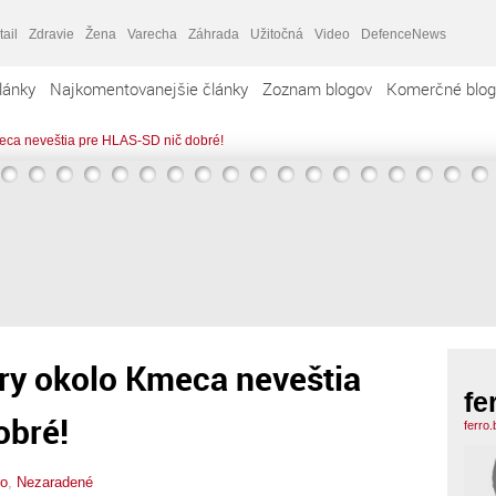
tail
Zdravie
Žena
Varecha
Záhrada
Užitočná
Video
DefenceNews
lánky
Najkomentovanejšie články
Zoznam blogov
Komerčné blog
meca neveštia pre HLAS-SD nič dobré!
ry okolo Kmeca neveštia
fe
obré!
ferro
ro
,
Nezaradené