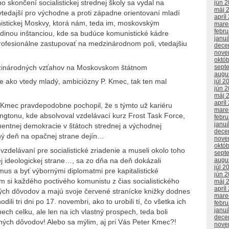
 skončení socialistickej strednej školy sa vydal na
jún 
máj 
tedajší pro východne a proti západne orientovaní mladí
apríl
istickej Moskvy, ktorá nám, teda im, moskovským
mare
febr
jedinou inštanciou, kde sa budúce komunistické kádre
janu
rofesionálne zastupovať na medzinárodnom poli, vtedajšiu
dece
nove
októ
sept
dzinárodných vzťahov na Moskovskom štátnom
augu
e ako vtedy mladý, ambiciózny P. Kmec, tak ten mal
júl 2
jún 
máj 
apríl
 Kmec pravdepodobne pochopil, že s týmto už kariéru
mare
ngtonu, kde absolvoval vzdelávací kurz Frost Task Force,
febr
janu
entnej demokracie v štátoch strednej a východnej
dece
hý deň na opačnej strane dejín…
nove
októ
 vzdelávaní pre socialistické zriadenie a museli okolo toho
sept
ej ideologickej strane…, sa zo dňa na deň dokázali
augu
júl 2
mus a byť výbornými diplomatmi pre kapitalistické
jún 
si každého poctivého komunistu z čias socialistického
máj 
apríl
štných dôvodov a majú svoje červené stranícke knižky dodnes
mare
li tri dni po 17. novembri, ako to urobili tí, čo všetka ich
febr
janu
ch celku, ale len na ich vlastný prospech, teda boli
dece
ných dôvodov! Alebo sa mýlim, aj pri Vás Peter Kmec?!
nove