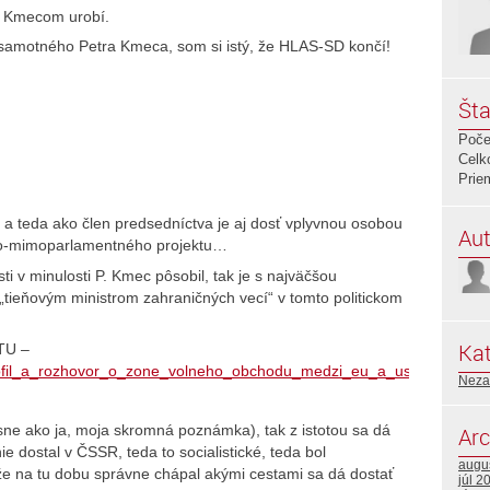
 s Kmecom urobí.
d samotného Petra Kmeca, som si istý, že HLAS-SD končí!
Šta
Poče
Celk
Prie
 teda ako člen predsedníctva je aj dosť vplyvnou osobou
Aut
tno-mimoparlamentného projektu…
ti v minulosti P. Kmec pôsobil, tak je s najväčšou
tieňovým ministrom zahraničných vecí“ v tomto politickom
Kat
 TU –
/profil_a_rozhovor_o_zone_volneho_obchodu_medzi_eu_a_usa.pdf
Neza
sne ako ja, moja skromná poznámka), tak z istotou sa dá
Arc
e dostal v ČSSR, teda to socialistické, teda bol
augu
že na tu dobu správne chápal akými cestami sa dá dostať
júl 2