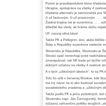
Potom je pravdepodobne téma hľadania a
Ukrajine, spolupráce na všetky 4 svetov
hľadania alternatív je samovražda pre S
či už ľavicovým, či už pravicovým…, …tá 
Žiadná krajina nie je suverénna…, …súh
dôležité iba vtedy, ak hráme úlohu neja
UF, naozaj silná káva!
Takže PK a Pellegrini, áno, akési bližši
Štáty a Republiky suverénne nielenže m
Slovensko je Republika, Slovensko je Š
Slováci opäť nenechajú pred nadchádza
zmanipulovať, tak SR bude po týchto vo
dobrých vzťahov na všetky 4 svetové str
A o tých „užitočných idiotoch“, to sa PK 
Toto ho učili v červenej Moskve, kde štu
má iný názor na to ako budovať socializm
socialistického zriadenia a „užitočným
Takže podľa PK a jemu podobných, bol z
Slovensku napr. Ján Čarnogurský, ktor
súčasnú zahraničnú politiku terajších „