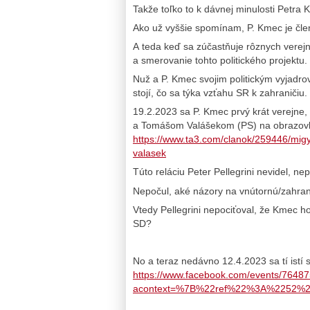
Takže toľko to k dávnej minulosti Petra 
Ako už vyššie spomínam, P. Kmec je čl
A teda keď sa zúčastňuje rôznych verej
a smerovanie tohto politického projektu.
Nuž a P. Kmec svojim politickým vyjadrov
stojí, čo sa týka vzťahu SR k zahraničiu.
19.2.2023 sa P. Kmec prvý krát verejne, 
a Tomášom Valášekom (PS) na obrazovkách
https://www.ta3.com/clanok/259446/migy
valasek
Túto reláciu Peter Pellegrini nevidel, ne
Nepočul, aké názory na vnútornú/zahran
Vtedy Pellegrini nepociťoval, že Kmec h
SD?
No a teraz nedávno 12.4.2023 sa tí istí s
https://www.facebook.com/events/7648
acontext=%7B%22ref%22%3A%2252%