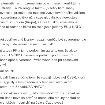
lternatívnych, rozumej mierových riešení konfliktu na
é strany… a PK reaguje takto – „Všetky tieto snahy
lovensko, pretože toto musíme vysvetľovať našim voličom,
suverénna politika už v čase globalizácie neexistuje.
lasím s Jurajom (Krúpa), že pre Rusko Slovensko je
kého užitočného idiota na rozbíjanie jednoty EÚ a NATO“
e nešpecifikované krajiny naozaj nemôžu byť suverénne, ale
ôžu byť, ale jednoznačne musia byť!
tát a teda PK a jemu podobným garantujem, že ak sa
júcimi PV 2023 médiami a politikmi podobnými PK,
ľbách opäť suverénna, zvrchovaná a to pri zachovaní
any!
kde naučil?
doval! Tam sa učil o tom, že vtedajší obyvateľ ČSSR, ktorý
us, je zlý a tým pádom je v tejto veci rozbíjačom
 idiotom“ pre Západ/USA/NATO?
a socializmu takým „užitočným idiotom“ pre Západ na
ému dnes nevedia prísť na meno lebo má iný pohľad na
slovenských mocných“ na čele s Čaputovou?!