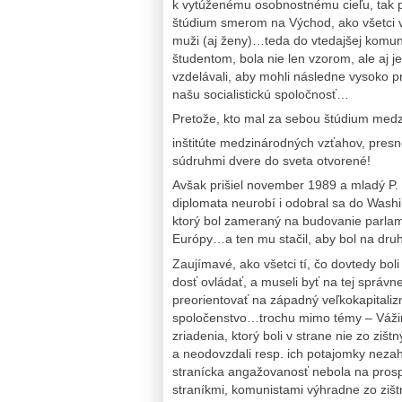
k vytúženému osobnostnému cieľu, tak po
štúdium smerom na Východ, ako všetci v
muži (aj ženy)…teda do vtedajšej komun
študentom, bola nie len vzorom, ale aj 
vzdelávali, aby mohli následne vysoko p
našu socialistickú spoločnosť…
Pretože, kto mal za sebou štúdium me
inštitúte medzinárodných vzťahov, presn
súdruhmi dvere do sveta otvorené!
Avšak prišiel november 1989 a mladý P.
diplomata neurobí i odobral sa do Washi
ktorý bol zameraný na budovanie parlam
Európy…a ten mu stačil, aby bol na dru
Zaujímavé, ako všetci tí, čo dovtedy boli
dosť ovládať, a museli byť na tej správn
preorientovať na západný veľkokapitaliz
spoločenstvo…trochu mimo témy – Vážim 
zriadenia, ktorý boli v strane nie zo zi
a neodovzdali resp. ich potajomky nezahodi
stranícka angažovanosť nebola na prospe
straníkmi, komunistami výhradne zo zišt