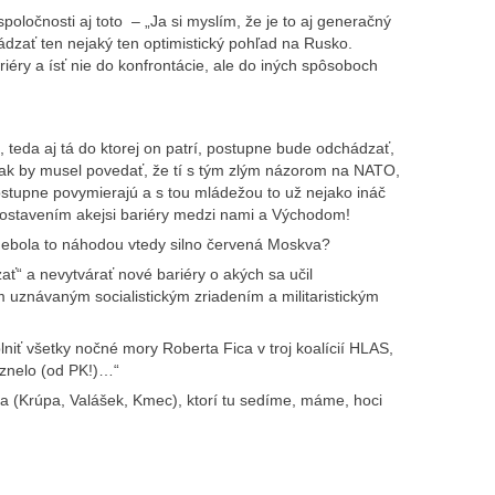
 spoločnosti aj toto – „Ja si myslím, že je to aj generačný
dzať ten nejaký ten optimistický pohľad na Rusko.
éry a ísť nie do konfrontácie, ale do iných spôsoboch
, teda aj tá do ktorej on patrí, postupne bude odchádzať,
 tak by musel povedať, že tí s tým zlým názorom na NATO,
upne povymierajú a s tou mládežou to už nejako ináč
postavením akejsi bariéry medzi nami a Východom!
Nebola to náhodou vtedy silno červená Moskva?
ť“ a nevytvárať nové bariéry o akých sa učil
 uznávaným socialistickým zriadením a militaristickým
niť všetky nočné mory Roberta Fica v troj koalícií HLAS,
dznelo (od PK!)…“
ja (Krúpa, Valášek, Kmec), ktorí tu sedíme, máme, hoci