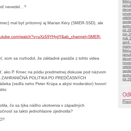
febr
janu
ž nič nevedel…?
dece
nove
októ
sept
Kmec) mal byť prítomný aj Marian Kéry (SMER-SSD), ale
augu
júl 2
jún 
youtube.com/watch?v=uXz59YHyjjY&ab_channel=SMER-
máj 
apríl
mare
febr
janu
eť, som sa rozhodol, že základné pasáže z tohto videa
dece
nove
októ
sept
uť, ako P. Kmec na pódiu predmetnej diskusie pod názvom
augu
 ZAHRANIČNÁ POLITIKA PO PREDČASNÝCH
júl 2
lášeka (vedľa neho Peter Krúpa a akýsi moderátor) hovorí
kto:
Od
Prav
otila, čo sa týka nášho ukotvenia v západných
čnosť sa takto jednohlasne zjednotila?
SD?