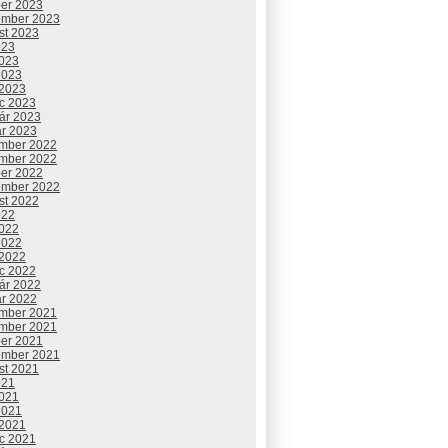
ber 2023
ember 2023
st 2023
023
2023
2023
 2023
c 2023
uár 2023
ár 2023
mber 2022
mber 2022
ber 2022
ember 2022
st 2022
022
2022
2022
 2022
c 2022
uár 2022
ár 2022
mber 2021
mber 2021
ber 2021
ember 2021
st 2021
021
2021
2021
2%3A%5C%22share_link%5C%22%2C%5C%22mechanism%5C%22%3A
 2021
c 2021