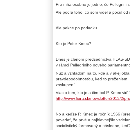
Pre mňa osobne je jedno, čo Pellegrini
Ale podľa toho, čo som videl a počul o
Ale pekne po poriadku.
Kto je Peter Kmec?
Dnes je členom predsedníctva HLAS-SD a
v rámci Pellegriniho nového parlamen
Nuž a vzhľadom na to, kde a v akej oblas
pravdepodobnosťou, keď to preženiem, „
zoskupení…
Viac o tom, kto je a čim bol P. Kmec viď
http://www.fipra.sk/newsletter/2013/2
No a keďže P. Kmec je ročník 1966 (pre
povedať, že prvé a najhlavnejšie vzdelani
socialistický formovaný a následne, keď