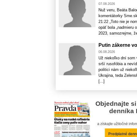
07.08.2026
Nuž veru, Beáta Balo
komentátorky Sme.sk,
21:22 „Toto nie je no
opäť bola „nadmieru o
2023, samozrejme, že 
Putin zákerne vo
06.08.2026
Už niekoľko dní som v
srší rusofóbia a neví
politici nám už nieko
Ukrajina, teda Zelensk
[...]
Objednajte si
denníka 
a získajte užitočné inf
Predplatné denn