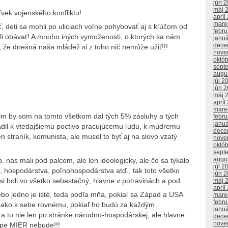
jún 
máj 
ľvek vojenského konfliktu!
apríl
mare
 deti sa mohli po uliciach voľne pohybovať aj s kľúčom od
febr
li obávať! A mnoho iných vymoženosti, o ktorých sa nám
janu
dece
, že dnešná naša mládež si z toho nič nemôže užiť!!!
nove
októ
sept
augu
júl 2
jún 
máj 
apríl
mare
 im by som na tomto všetkom dal tých 5% zásluhy a tých
febr
janu
dil k vtedajšiemu poctivo pracujúcemu ľudu, k múdremu
dece
n straník, komunista, ale musel to byť aj na slovo vzatý
nove
októ
sept
augu
. nás mali pod palcom, ale len ideologicky, ale čo sa týkalo
júl 2
a, hospodárstva, poľnohospodárstva atď., tak toto všetko
jún 
 si boli vo všetko sebestačný, hlavne v potravinách a pod.
máj 
apríl
bo jedno je isté, teda podľa mňa, pokiaľ sa Západ a USA
mare
febr
ako k sebe rovnému, pokiaľ ho budú za každým
janu
 a to nie len po stránke národno-hospodárskej, ale hlavne
dece
nove
ópe MIER nebude!!!