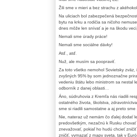
Žili sme v mieri a bez strachu z akéhoko
Na uliciach bol zabezpečená bezpečnosť,
bytu na krku a rodičia sa ničoho nemuse
dnes môže len snívať a je na škodu veci
Nemali sme úrady práce!
Nemali sme sociálne dávky!
Atď., atď.
Nuž, ale musím sa poopraviť.
Za toto všetko nemohol Sovietsky zväz,
zvyšných 95% by som jednoznačne prira
vedeniu štátu lebo ministrom sa nestal le
odborník z danej oblasti…
Áno, súdruhovia z Kremľa nás riadili resp
ostatného života, školstva, zdravotníctv
sme si riadili samostatne a aj preto sme
Nie, nateraz už nemám čo ďalej dodať le
predovšetkým, nezačnú k Rusku chovať 
znevažovať, pokiaľ ho hudú chcieť zničiť
zničiť, vymazať z mapy sveta, tak v Eur