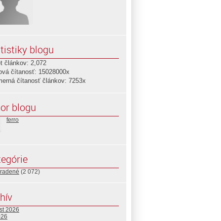
tistiky blogu
t článkov: 2,072
ová čítanosť: 15028000x
merná čítanosť článkov: 7253x
or blogu
ferro
egórie
radené
(2 072)
hív
st 2026
026