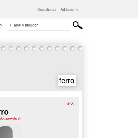
Registrácia
Prihlásenie
y
ferro
RSS
rro
.blog.pravda.sk