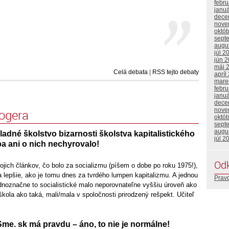
febr
janu
dece
nove
októ
sept
augu
júl 2
jún 
máj 
Celá debata
|
RSS tejto debaty
apríl
mare
febr
janu
dece
nove
logera
októ
sept
augu
kladné školstvo bizarnosti školstva kapitalistického
júl 2
a ani o nich nechyrovalo!
Od
mojich článkov, čo bolo za socializmu (píšem o dobe po roku 1975!),
 lepšie, ako je tomu dnes za tvrdého lumpen kapitalizmu. A jednou
Prav
ednoznačne to socialistické malo neporovnateľne vyššiu úroveň ako
 škola ako taká, mali/mala v spoločnosti prirodzený rešpekt. Učiteľ
me. sk má pravdu – áno, to nie je normálne!