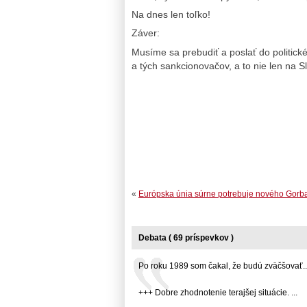
Na dnes len toľko!
Záver:
Musíme sa prebudiť a poslať do politick
a tých sankcionovačov, a to nie len na Sl
«
Európska únia súrne potrebuje nového Gorb
Debata ( 69 príspevkov )
Po roku 1989 som čakal, že budú zväčšovať... 
+++ Dobre zhodnotenie terajšej situácie. ...