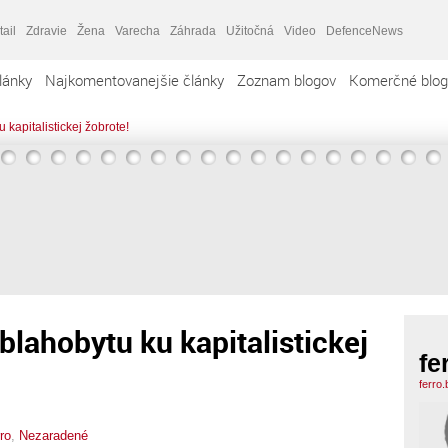
tail
Zdravie
Žena
Varecha
Záhrada
Užitočná
Video
DefenceNews
lánky
Najkomentovanejšie články
Zoznam blogov
Komerčné blog
 kapitalistickej žobrote!
blahobytu ku kapitalistickej
fe
ferro
rro
,
Nezaradené