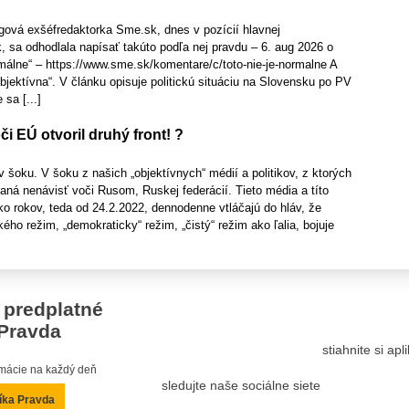
gová exšéfredaktorka Sme.sk, dnes v pozícií hlavnej
 sa odhodlala napísať takúto podľa nej pravdu – 6. aug 2026 o
rmálne“ – https://www.sme.sk/komentare/c/toto-nie-je-normalne A
bjektívna“. V článku opisuje politickú situáciu na Slovensku po PV
sa [...]
či EÚ otvoril druhý front! ?
 šoku. V šoku z našich „objektívnych“ médií a politikov, z ktorých
daná nenávisť voči Rusom, Ruskej federácií. Tieto média a títo
ľko rokov, teda od 24.2.2022, dennodenne vtláčajú do hláv, že
ého režim, „demokraticky“ režim, „čistý“ režim ako ľalia, bojuje
 predplatné
Pravda
stiahnite si ap
ormácie na každý deň
sledujte naše sociálne siete
íka Pravda