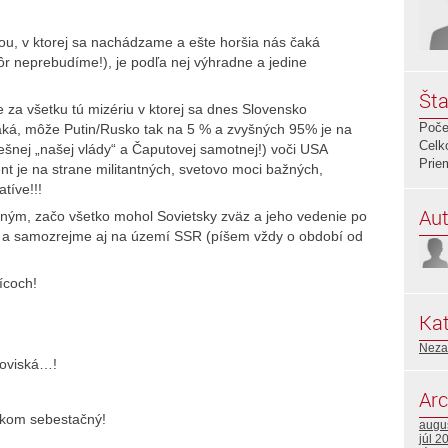
iou, v ktorej sa nachádzame a ešte horšia nás čaká
ôr neprebudíme!), je podľa nej výhradne a jedine
Šta
za všetku tú mizériu v ktorej sa dnes Slovensko
Poče
čaká, môže Putin/Rusko tak na 5 % a zvyšných 95% je na
Celk
šnej „našej vlády“ a Čaputovej samotnej!) voči USA
Prie
nt je na strane militantných, svetovo moci bažných,
tíve!!!
Aut
bným, začo všetko mohol Sovietsky zväz a jeho vedenie po
SSR a samozrejme aj na území SSR (píšem vždy o období od
sícoch!
Kat
Neza
toviská…!
Arc
tkom sebestačný!
augu
júl 2