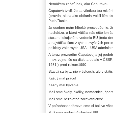
Nemôžem začať inak, ako Čaputovou.
Čaputová tvrdí, že za všetkou tou mizér
(pravda, ak sa ako občania-voliči čím sk
Putin/Rusko.
Ja osobne mám hlboké presvedčenie, že 
nachádza, a ktorá väčšia nás ešte len 
starane lokajského vedenia EÚ (teda dne
a najväčšia časť z týchto zvyšných perce
politicky zákerných USA – USA administra
A teraz prezradím Čaputovej a jej podo
II. sv. vojne, čo sa dialo a udialo v Č
1981!) pred rokom1990…
Stavali sa byty, nie v tisícoch, ale v státi
Každý mal prácu!
Každý mal bývanie!
Mali sme školy, škôlky, nemocnice, špor
Mali sme bezplatné zdravotníctvo!
V poľnohospodárstve sme si boli vo vše
Mali sme nadostač vlastnej EE!