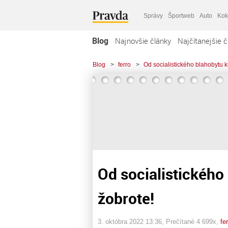
Správy
Športweb
Auto
Kok
Blog
Najnovšie články
Najčítanejšie č
Blog
>
ferro
>
Od socialistického blahobytu ku
Od socialistického 
žobrote!
3. októbra 2022 13:36
, Prečítané 4 699x,
fe