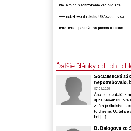
nie je to druh schizofrénie keď tvrdíš že... ...
+++ nebyť vypalnickeho USA svetu by sa... ...
ferro, ferro - posťažuj sa priamo u Putina. ... ...
Ďalšie články od tohto b
Socialistické zá
nepotrebovalo, b
07.08.2026
Áno, toto je ďalší z 
aj na Slovensku oveľa
z tém je školstvo. J
to dnešné. Učitelia a
bol [...]
B. Balogová zo S