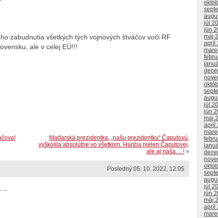
októ
sept
augu
júl 2
jún 
ého zabudnutia všetkých tých vojnových štváčov voči RF
máj 
apríl
ovensku, ale v celej EÚ!!!
mare
febr
janu
dece
nove
októ
sept
augu
júl 2
jún 
máj 
apríl
mare
ačova!
Maďarská prezidentka, „našu prezidentku“ Čaputovú,
febr
vyškolila absolútne vo všetkom. Hanba nielen Čaputovej,
janu
ale aj naša. .. !
»
dece
nove
októ
Posledný 05. 10. 2022, 12:05
sept
augu
júl 2
...
jún 
máj 
apríl
mare