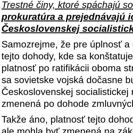
Trestné činy, ktoré spáchajú so
prokuratúra a prejednávajú i
Československej socialistick
Samozrejme, že pre úplnosť a 
tejto dohody, kde sa konštatu
platnosť po ratifikácii oboma s
sa sovietske vojská dočasne 
Československej socialistickej
zmenená po dohode zmluvných
Takže áno, platnosť tejto doh
ale mohla byť zmenená na zák