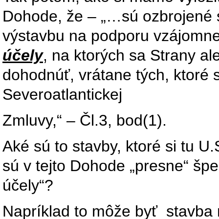
Dohode, že – „…sú ozbrojené
výstavbu na podporu vzájomne
účely
, na ktorých sa Strany a
dohodnúť, vrátane tých, ktoré 
Severoatlantickej
Zmluvy,“ – Čl.3, bod(1).
Aké sú to stavby, ktoré si tu 
sú v tejto Dohode „presne“ špe
účely“?
Napríklad to môže byť stavba n