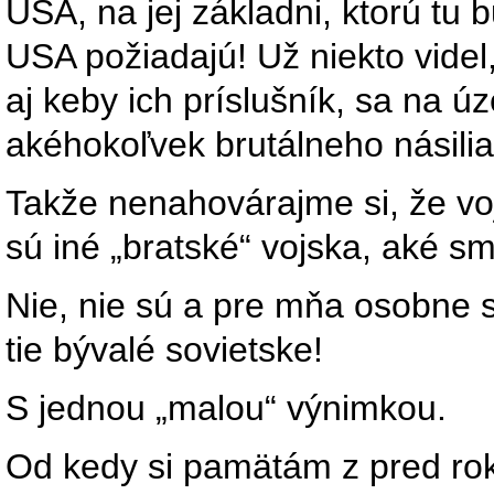
USA, na jej základni, ktorú tu 
USA požiadajú! Už niekto videl
aj keby ich príslušník, sa na 
akéhokoľvek brutálneho násili
Takže nenahovárajme si, že vo
sú iné „bratské“ vojska, aké s
Nie, nie sú a pre mňa osobne 
tie bývalé sovietske!
S jednou „malou“ výnimkou.
Od kedy si pamätám z pred rok