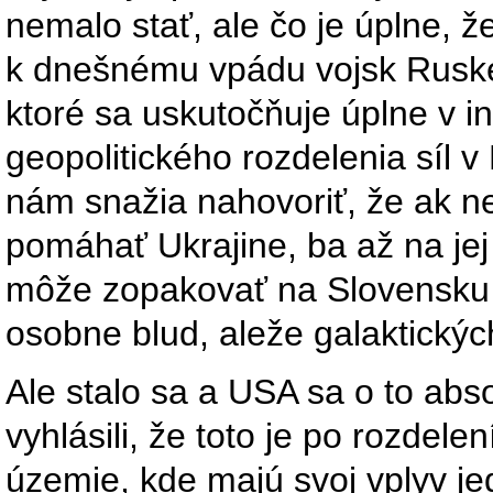
nemalo stať, ale čo je úplne, ž
k dnešnému vpádu vojsk Ruskej
ktoré sa uskutočňuje úplne v i
geopolitického rozdelenia síl
nám snažia nahovoriť, že ak n
pomáhať Ukrajine, ba až na jej 
môže zopakovať na Slovensku 
osobne blud, aleže galaktický
Ale stalo sa a USA sa o to abs
vyhlásili, že toto je po rozdelen
územie, kde majú svoj vplyv jed