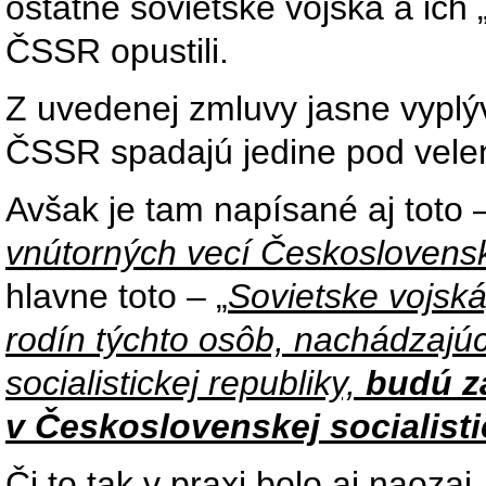
ostatné sovietske vojska a ich
ČSSR opustili.
Z uvedenej zmluvy jasne vyplý
ČSSR spadajú jedine pod vele
Avšak je tam napísané aj toto –
vnútorných vecí Československe
hlavne toto – „
Sovietske vojská
rodín týchto osôb, nachádzajú
socialistickej republiky,
budú z
v Československej socialisti
Či to tak v praxi bolo aj naozaj