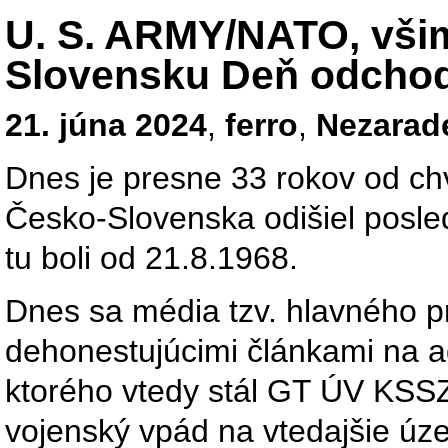
U. S. ARMY/NATO, všim
Slovensku Deň odchod
21. júna 2024
,
ferro
,
Nezarad
Dnes je presne 33 rokov od chv
Česko-Slovenska odišiel posled
tu boli od 21.8.1968.
Dnes sa média tzv. hlavného p
dehonestujúcimi článkami na a
ktorého vtedy stál GT ÚV KSSZ 
vojenský vpád na vtedajšie ú