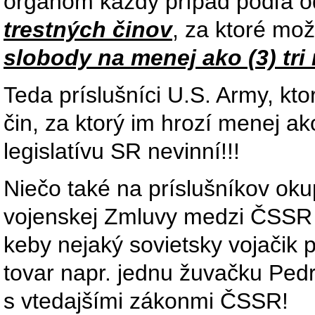
orgánom každý prípad podľa o
trestných činov
, za ktoré mo
slobody na menej ako (3) tri
Teda príslušníci U.S. Army, kt
čin, za ktorý im hrozí menej ak
legislatívu SR nevinní!!!
Niečo také na príslušníkov ok
vojenskej Zmluvy medzi ČSSR 
keby nejaký sovietsky vojačik
tovar napr. jednu žuvačku Pedr
s vtedajšími zákonmi ČSSR!