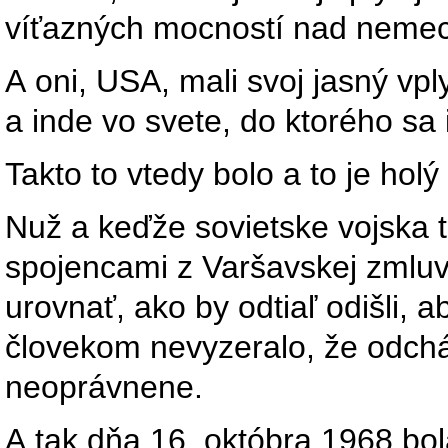
víťazných mocností nad nemec
A oni, USA, mali svoj jasný vpl
a inde vo svete, do ktorého sa 
Takto to vtedy bolo a to je holý 
Nuž a keďže sovietske vojska t
spojencami z Varšavskej zmluvy
urovnať, ako by odtiaľ odišli, 
človekom nevyzeralo, že odchád
neoprávnene.
A tak dňa 16. októbra 1968 b