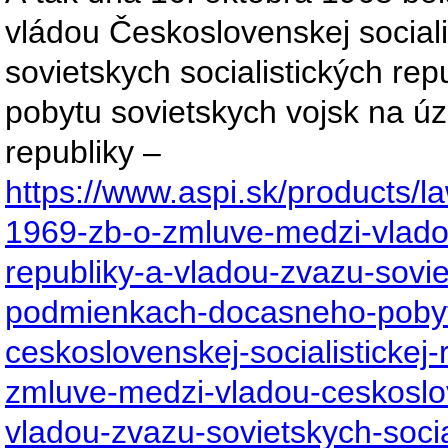
vládou Československej sociali
sovietskych socialistických r
pobytu sovietskych vojsk na úz
republiky –
https://www.aspi.sk/products/l
1969-zb-o-zmluve-medzi-vladou
republiky-a-vladou-zvazu-soviet
podmienkach-docasneho-pobytu
ceskoslovenskej-socialistickej
zmluve-medzi-vladou-ceskoslove
vladou-zvazu-sovietskych-soci