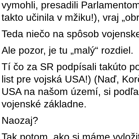
vymohli, presadili Parlamento
takto učinila v mžiku!), vraj 
Teda niečo na spôsob vojens
Ale pozor, je tu „malý“ rozdiel.
Tí čo za SR podpísali takúto 
list pre vojská USA!) (Naď, Kor
USA na našom území, si podľa 
vojenské základne.
Naozaj?
Tak potom, ako si máme vyložiť, 