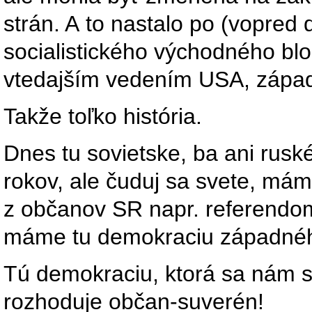
strán. A to nastalo po (vopre
socialistického východného b
vtedajším vedením USA, záp
Takže toľko história.
Dnes tu sovietske, ba ani rus
rokov, ale čuduj sa svete, máme
z občanov SR napr. referendom
máme tu demokraciu západnéh
Tú demokraciu, ktorá sa nám s
rozhoduje občan-suverén!