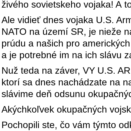
živého sovietskeho vojaka! A t
Ale vidieť dnes vojaka U.S. A
NATO na území SR, je nieže ná
prúdu a našich pro amerických p
a je potrebné im na ich slávu
Nuž teda na záver, VY U.S. AR
ktorí sa dnes nachádzate na n
slávime deň odsunu okupačnýc
Akýchkoľvek okupačných vojsk
Pochopili ste, čo vám týmto o