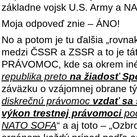
základne vojsk U.S. Army a N
Moja odpoveď znie – ÁNO!
No a potom je tu ďalšia „rovna
medzi ČSSR a ZSSR a to je 
PRÁVOMOC, kde sa okrem iného
republika preto
na žiadosť Sp
záväzku o vzájomnej obrane t
diskrečnú právomoc
vzdať sa
výkon trestnej právomoci
pod
NATO SOFA
“ a aj toto – „Oz