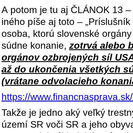
A potom je tu aj ČLÁNOK 13 
iného píše aj toto – „Príslušní
osoba, ktorú slovenské orgány 
súdne konanie,
zotrvá alebo 
orgánov ozbrojených síl USA,
až do ukončenia všetkých s
(vrátane odvolacieho konani
https://www.financnasprava.
Takže je jedno aký veľký trest
území SR voči SR a jeho obyv