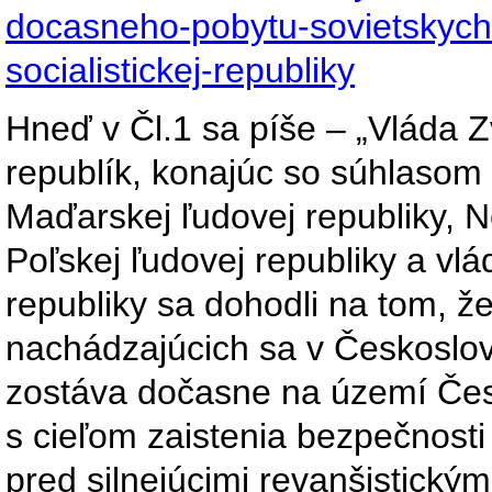
docasneho-pobytu-sovietskych
socialistickej-republiky
Hneď v Čl.1 sa píše – „Vláda Z
republík, konajúc so súhlasom 
Maďarskej ľudovej republiky, N
Poľskej ľudovej republiky a vlá
republiky sa dohodli na tom, že
nachádzajúcich sa v Českoslove
zostáva dočasne na území Česko
s cieľom zaistenia bezpečnosti 
pred silnejúcimi revanšistic